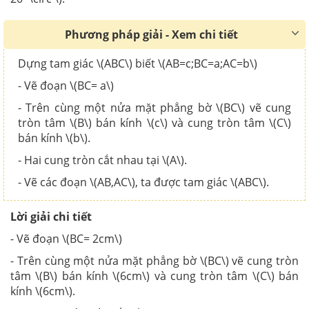
Phương pháp giải - Xem chi tiết
Dựng tam giác \(ABC\) biết \(AB=c;BC=a;AC=b\)
- Vẽ đoạn \(BC= a\)
- Trên cùng một nửa mặt phẳng bờ \(BC\) vẽ cung
tròn tâm \(B\) bán kính \(c\) và cung tròn tâm \(C\)
bán kính \(b\).
- Hai cung tròn cắt nhau tại \(A\).
- Vẽ các đoạn \(AB,AC\), ta được tam giác \(ABC\).
Lời giải chi tiết
- Vẽ đoạn \(BC= 2cm\)
- Trên cùng một nửa mặt phẳng bờ \(BC\) vẽ cung tròn
tâm \(B\) bán kính \(6cm\) và cung tròn tâm \(C\) bán
kính \(6cm\).