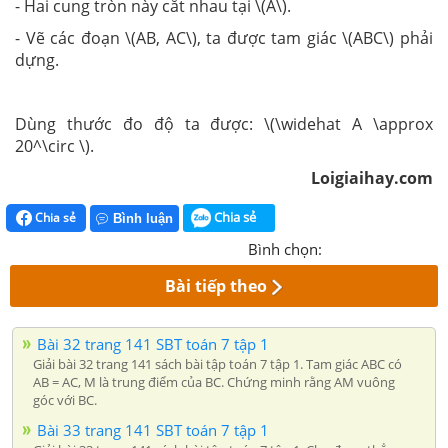
- Hai cung tròn này cắt nhau tại \(A\).
- Vẽ các đoạn \(AB, AC\), ta được tam giác \(ABC\) phải
dựng.
Dùng thước đo độ ta được:
\(\widehat A \approx
20^\circ \).
Loigiaihay.com
Chia sẻ
Chia sẻ
Bình luận
Bình chọn:
Bài tiếp theo
Bài 32 trang 141 SBT toán 7 tập 1
Giải bài 32 trang 141 sách bài tập toán 7 tập 1. Tam giác ABC có
AB = AC, M là trung điểm của BC. Chứng minh rằng AM vuông
góc với BC.
Bài 33 trang 141 SBT toán 7 tập 1