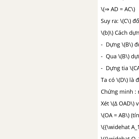
\(⇒ AD = AC\)
Bài 1. Mở đầu về phương trình
Suy ra: \(C\) đ
Bài 2. Phương trình bậc nhất
\(b)\) Cách dựn
một ẩn và cách giải
- Dựng \(B\) đ
Bài 3. Phương trình được đưa
- Qua \(B\) dựn
về dạng ax + b = 0
- Dựng tia \(CA\
Bài 4. Phương trình tích
Ta có \(D\) là
Bài 5. Phương trình chứa ẩn ở
Chứng minh : n
mẫu
Xét \(∆ OAD\) v
Bài 6, 7. Giải bài toán bằng cách
\(OA = AB\) (t
lập phương trình
\({\widehat A_1
Ôn tập chương 3 - Phương trình
\({\widehat O_1