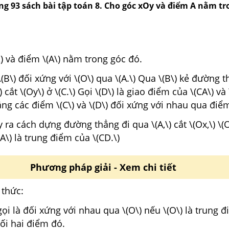
ang 93 sách bài tập toán 8. Cho góc xOy và điểm A nằm tr
) và điểm \(A\) nằm trong góc đó.
\(B\) đối xứng với \(O\) qua \(A.\) Qua \(B\) kẻ đường 
 cắt \(Oy\) ở \(C.\) Gọi \(D\) là giao điểm của \(CA\) và 
g các điểm \(C\) và \(D\) đối xứng với nhau qua điểm 
y ra cách dựng đường thẳng đi qua \(A,\) cắt \(Ox,\) \(Oy
(A\) là trung điểm của \(CD.\)
Phương pháp giải - Xem chi tiết
 thức:
ọi là đối xứng với nhau qua \(O\) nếu \(O\) là trung 
ối hai điểm đó.