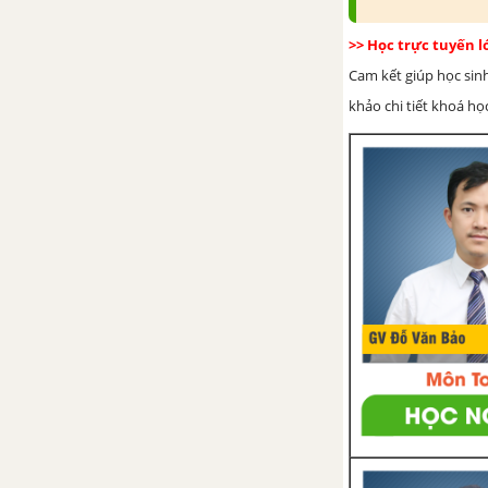
đồng dạng
>> Học trực tuyến 
Bài 5. Trường hợp đồng dạng
Cam kết giúp học sin
thứ nhất (c.c.c)
khảo chi tiết khoá học
Bài 6. Trường hợp đồng dạng
thứ hai (c.g.c)
Bài 7. Trường hợp đồng dạng
thứ ba (g.g)
Bài 8. Các trường hợp đồng
dạng của tam giác vuông
Ôn tập chương 3 - Tam giác
đồng dạng
CHƯƠNG 4: HÌNH LĂNG TRỤ