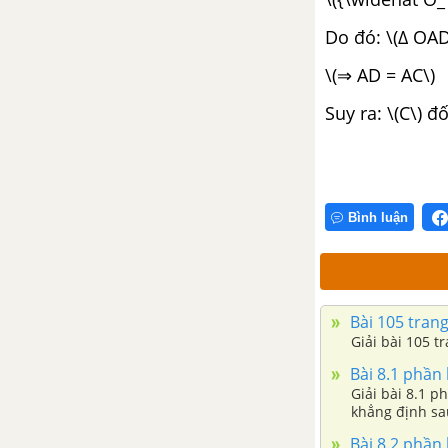
bậc nhất một ẩn
Do đó: \(∆ OAD 
CHƯƠNG 4: BẤT PHƯƠNG
\(⇒ AD = AC\)
TRÌNH BẬC NHẤT MỘT ẨN
Suy ra: \(C\) đ
Bài 1. Liên hệ giữa thứ tự và
phép cộng
Bài 2. Liên hệ giữa thứ tự và
Bình luận
phép nhân
Bài 3. Bất phương trình một ẩn
Bài 105 trang
Bài 4. Bất phương trình bậc
Giải bài 105 t
nhất một ẩn
Bài 8.1 phần 
Giải bài 8.1 p
Bài 5. Phương trình chứa dấu
khẳng định sau
giá trị tuyệt đối
Bài 8.2 phần 