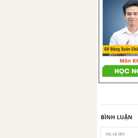
ĐỨNG. HÌNH CHÓP ĐỀU
Bài 1. Hình hộp chữ nhật
Bài 2. Hình hộp chữ nhật (tiếp)
Bài 3. Thể tích của hình hộp chữ
nhật
Bài 4. Hình lăng trụ đứng
Bài 5. Diện tích xung quanh của
hình lăng trụ đứng
Bài 6. Thể tích của hình lăng trụ
BÌNH LUẬN
đứng
Bài 7. Hình chóp đều và hình