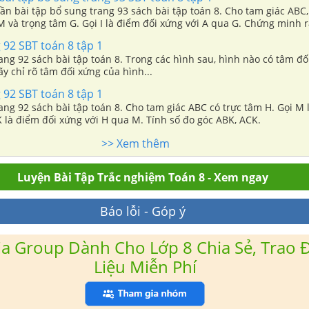
hần bài tập bổ sung trang 93 sách bài tập toán 8. Cho tam giác ABC
 và trọng tâm G. Gọi I là điểm đối xứng với A qua G. Chứng minh r
 với G qua M.
 92 SBT toán 8 tập 1
rang 92 sách bài tập toán 8. Trong các hình sau, hình nào có tâm đố
ãy chỉ rõ tâm đối xứng của hình...
 92 SBT toán 8 tập 1
rang 92 sách bài tập toán 8. Cho tam giác ABC có trực tâm H. Gọi M 
 là điểm đối xứng với H qua M. Tính số đo góc ABK, ACK.
>> Xem thêm
Luyện Bài Tập Trắc nghiệm Toán 8 - Xem ngay
Báo lỗi - Góp ý
a Group Dành Cho Lớp 8 Chia Sẻ, Trao Đ
Liệu Miễn Phí