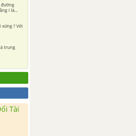
, đường
ằng I là
i xứng ? Với
là trung
ổi Tài