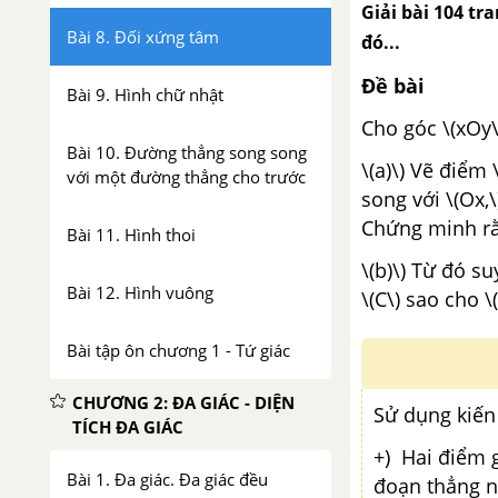
Giải bài 104 tr
Bài 8. Đối xứng tâm
đó...
Đề bài
Bài 9. Hình chữ nhật
Cho góc \(xOy\
Bài 10. Đường thẳng song song
\(a)\) Vẽ điểm 
với một đường thẳng cho trước
song với \(Ox,\)
Chứng minh rằn
Bài 11. Hình thoi
\(b)\) Từ đó su
Bài 12. Hình vuông
\(C\) sao cho \
Bài tập ôn chương 1 - Tứ giác
CHƯƠNG 2: ĐA GIÁC - DIỆN
Sử dụng kiến
TÍCH ĐA GIÁC
+) Hai điểm g
Bài 1. Đa giác. Đa giác đều
đoạn thẳng n