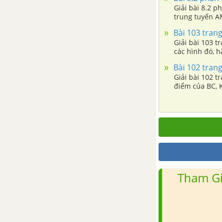
Giải bài 8.2 p
Ôn tập chương 4 - Bất phương
trung tuyến AM
trình bậc nhất một ẩn
điểm đối xứng
Bài 103 trang
Giải bài 103 t
PHẦN HÌNH HỌC - SBT TOÁN 8 TẬP 2
các hình đó, h
Bài 102 trang
CHƯƠNG 3: TAM GIÁC ĐỒNG
Giải bài 102 t
DẠNG
điểm của BC, K
Bài 1. Định lí Ta-lét trong tam
giác
Bài 2. Định lí đảo và hệ quả của
định lí Ta-lét
Tham Gi
Bài 3. Tính chất đường phân
giác của tam giác
Bài 4. Khái niệm hai tam giác