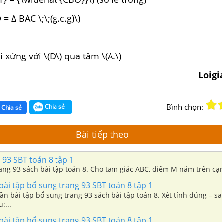
= ∆ BAC \;\;(g.c.g)\)
ối xứng với \(D\) qua tâm \(A.\)
Loig
Bình chọn:
Chia sẻ
Chia sẻ
Bài tiếp theo
 93 SBT toán 8 tập 1
rang 93 sách bài tập toán 8. Cho tam giác ABC, điểm M nằm trên cạn
bài tập bổ sung trang 93 SBT toán 8 tập 1
hần bài tập bổ sung trang 93 sách bài tập toán 8. Xét tính đúng – s
:...
bài tập bổ sung trang 93 SBT toán 8 tập 1