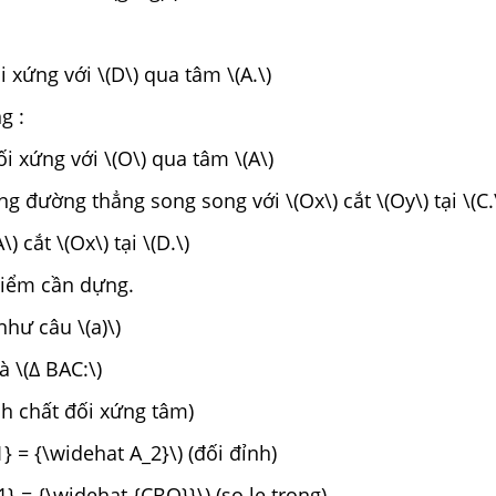
ối xứng với \(D\) qua tâm \(A.\)
g :
ối xứng với \(O\) qua tâm \(A\)
g đường thẳng song song với \(Ox\) cắt \(Oy\) tại \(C.
) cắt \(Ox\) tại \(D.\)
 điểm cần dựng.
hư câu \(a)\)
à \(∆ BAC:\)
ính chất đối xứng tâm)
} = {\widehat A_2}\) (đối đỉnh)
} = {\widehat {CBO}}\) (so le trong)