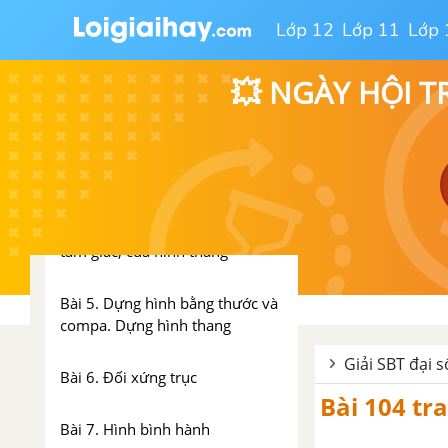
CHƯƠNG 1: TỨ GIÁC
Lớp 12
Lớp 11
Lớp 
Bài 1. Tứ giác
💥 NGÀY HỘI T
Bài 2. Hình thang
Bài 3. Hình thang cân
Bài 4. Đường trung bình của
tam giác, của hình thang
Bài 5. Dựng hình bằng thước và
compa. Dựng hình thang
Giải SBT đại s
Bài 6. Đối xứng trục
Bài 104 tr
Bài 7. Hình bình hành