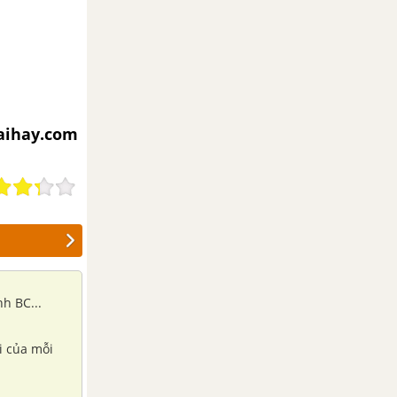
iaihay.com
h BC...
ai của mỗi