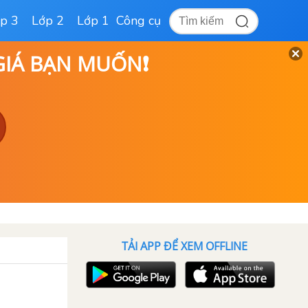
p 3
Lớp 2
Lớp 1
Công cụ
 GIÁ BẠN MUỐN❗
TẢI APP ĐỂ XEM OFFLINE