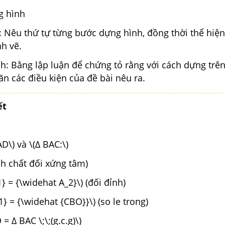
g hình
: Nêu thứ tự từng bước dựng hình, đồng thời thể hiện
h vẽ.
h: Bằng lập luận để chứng tỏ rằng với cách dựng trên
n các điều kiện của đề bài nêu ra.
ết
AD\) và \(∆ BAC:\)
ính chất đối xứng tâm)
} = {\widehat A_2}\) (đối đỉnh)
} = {\widehat {CBO}}\) (so le trong)
= ∆ BAC \;\;(g.c.g)\)