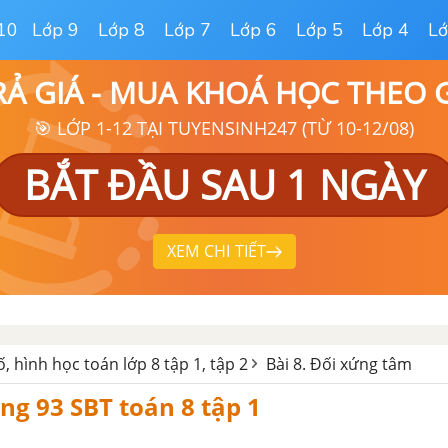
10
Lớp 9
Lớp 8
Lớp 7
Lớp 6
Lớp 5
Lớp 4
Lớ
RẢ GIÁ - MUA KHOÁ HỌC THEO
🎯 LỚP 1-12 TẠI TUYENSINH247 (TỪ 10-12/08)
BẮT ĐẦU SAU 1 NGÀY
XEM CHI TIẾT
ố, hình học toán lớp 8 tập 1, tập 2
Bài 8. Đối xứng tâm
ang 93 SBT toán 8 tập 1