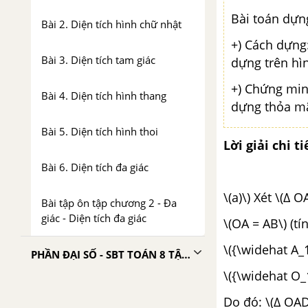
Bài toán dựn
Bài 2. Diện tích hình chữ nhật
+) Cách dựng
Bài 3. Diện tích tam giác
dựng trên hìn
+) Chứng min
Bài 4. Diện tích hình thang
dựng thỏa mã
Bài 5. Diện tích hình thoi
Lời giải chi ti
Bài 6. Diện tích đa giác
\(a)\) Xét \(∆ O
Bài tập ôn tập chương 2 - Đa
giác - Diện tích đa giác
\(OA = AB\) (t
\({\widehat A_1
PHẦN ĐẠI SỐ - SBT TOÁN 8 TẬP 2
\({\widehat O_1
CHƯƠNG 3: PHƯƠNG TRÌNH
Do đó: \(∆ OAD 
BẬC NHẤT MỘT ẨN