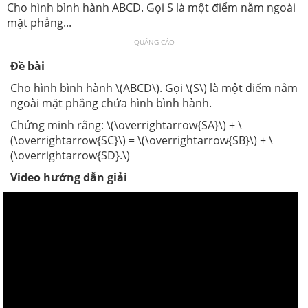
Cho hình bình hành ABCD. Gọi S là một điểm nằm ngoài
mặt phẳng...
QUẢNG CÁO
Đề bài
Cho hình bình hành \(ABCD\). Gọi \(S\) là một điểm nằm
ngoài mặt phẳng chứa hình bình hành.
Chứng minh rằng: \(\overrightarrow{SA}\) + \
(\overrightarrow{SC}\) = \(\overrightarrow{SB}\) + \
(\overrightarrow{SD}.\)
Video hướng dẫn giải