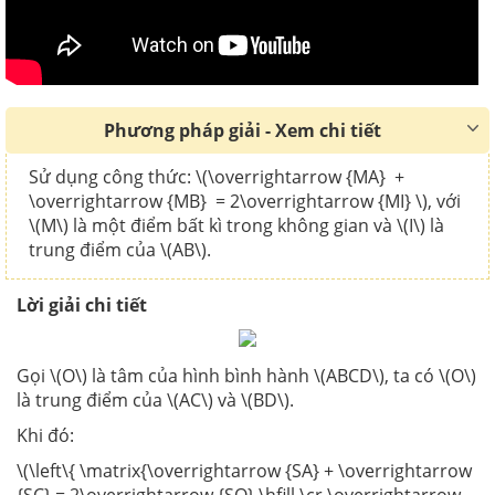
Phương pháp giải - Xem chi tiết
Sử dụng công thức: \(\overrightarrow {MA} +
\overrightarrow {MB} = 2\overrightarrow {MI} \), với
\(M\) là một điểm bất kì trong không gian và \(I\) là
trung điểm của \(AB\).
Lời giải chi tiết
Gọi \(O\) là tâm của hình bình hành \(ABCD\), ta có \(O\)
là trung điểm của \(AC\) và \(BD\).
Khi đó:
\(\left\{ \matrix{\overrightarrow {SA} + \overrightarrow