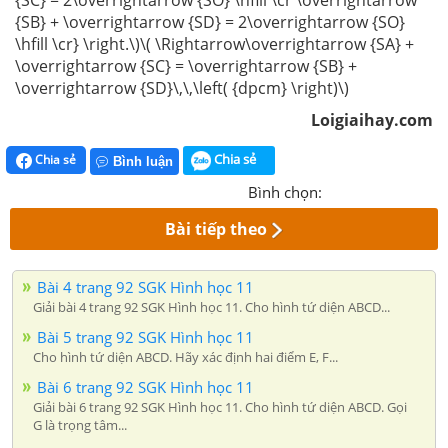
{SC} = 2\overrightarrow {SO} \hfill \cr \overrightarrow
{SB} + \overrightarrow {SD} = 2\overrightarrow {SO}
\hfill \cr} \right.\)\( \Rightarrow\overrightarrow {SA} +
\overrightarrow {SC} = \overrightarrow {SB} +
\overrightarrow {SD}\,\,\left( {dpcm} \right)\)
Loigiaihay.com
Chia sẻ
Chia sẻ
Bình luận
Bình chọn:
Bài tiếp theo
Bài 4 trang 92 SGK Hình học 11
Giải bài 4 trang 92 SGK Hình học 11. Cho hình tứ diện ABCD...
Bài 5 trang 92 SGK Hình học 11
Cho hình tứ diện ABCD. Hãy xác định hai điểm E, F...
Bài 6 trang 92 SGK Hình học 11
Giải bài 6 trang 92 SGK Hình học 11. Cho hình tứ diện ABCD. Gọi
G là trọng tâm...