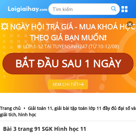
💥 NGÀY HỘI TRẢ GIÁ - MUA KHOÁ HỌC
THEO GIÁ BẠN MUỐN❗
🎯 LỚP 1-12 TẠI TUYENSINH247 (TỪ 10-12/08)
BẮT ĐẦU SAU 1 NGÀY
XEM CHI TIẾT
Trang chủ
Giải toán 11, giải bài tập toán lớp 11 đầy đủ đại số và
giải tích, hình học
Bài 3 trang 91 SGK Hình học 11