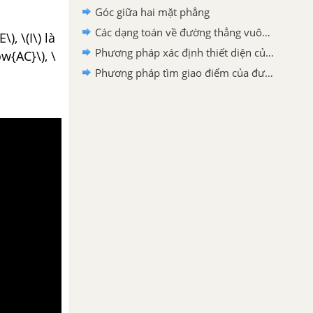
Góc giữa hai mặt phẳng
Các dạng toán về đường thẳng vuông góc với mặt phẳng
, \(I\) là
Phương pháp xác định thiết diện của hình chóp
w{AC}\), \
Phương pháp tìm giao điểm của đường thẳng và mặt phẳng