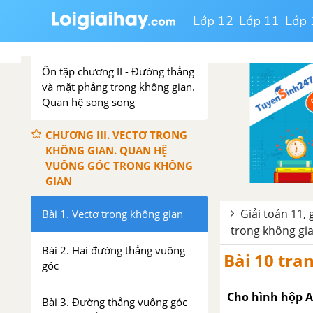
Bài 5. Phép chiếu song song.
Hình biểu diễn của một hình
Lớp 12
Lớp 11
Lớp 
không gian
Ôn tập chương II - Đường thẳng
và mặt phẳng trong không gian.
Quan hệ song song
CHƯƠNG III. VECTƠ TRONG
KHÔNG GIAN. QUAN HỆ
VUÔNG GÓC TRONG KHÔNG
GIAN
Giải toán 11, 
Bài 1. Vectơ trong không gian
trong không gi
Bài 2. Hai đường thẳng vuông
Bài 10 tra
góc
Cho hình hộp A
Bài 3. Đường thẳng vuông góc