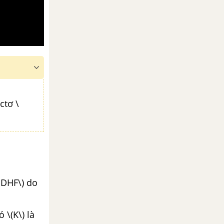
ctơ \
BDHF\) do
 \(K\) là