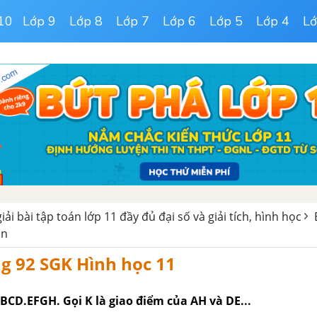
10
Lớp 9
Lớp 8
Lớp 7
Lớp 6
Lớp 5
Lớp 4
Lớ
giải bài tập toán lớp 11 đầy đủ đại số và giải tích, hình học
an
ng 92 SGK Hình học 11
BCD.EFGH. Gọi K là giao điểm của AH và DE...