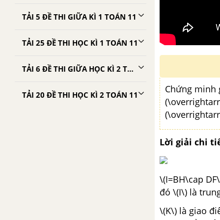
TẢI 5 ĐỀ THI GIỮA KÌ 1 TOÁN 11
TẢI 25 ĐỀ THI HỌC KÌ 1 TOÁN 11
TẢI 6 ĐỀ THI GIỮA HỌC KÌ 2 TOÁN 11
Chứng minh gi
TẢI 20 ĐỀ THI HỌC KÌ 2 TOÁN 11
(\overrightar
(\overrightar
Lời giải chi ti
\(I=BH\cap DF\
đó \(I\) là tru
\(K\) là giao 