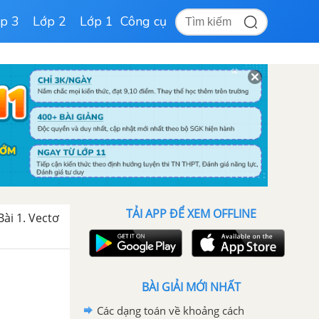
p 3
Lớp 2
Lớp 1
Công cụ
TẢI APP ĐỂ XEM OFFLINE
Bài 1. Vectơ
BÀI GIẢI MỚI NHẤT
Các dạng toán về khoảng cách