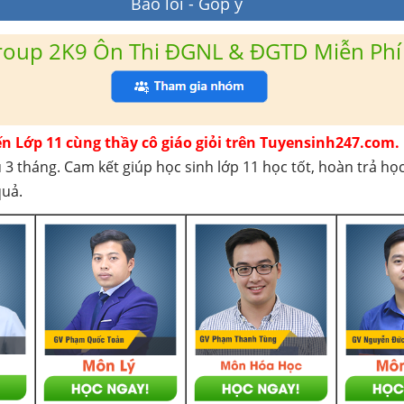
Báo lỗi - Góp ý
roup 2K9 Ôn Thi ĐGNL & ĐGTD Miễn Phí
ến Lớp 11 cùng thầy cô giáo giỏi trên Tuyensinh247.com.
 3 tháng. Cam kết giúp học sinh lớp 11 học tốt, hoàn trả họ
quả.