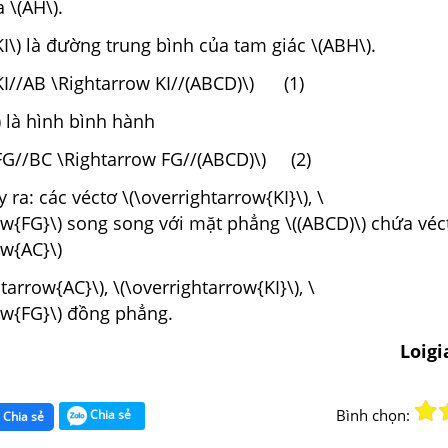
 \(AH\).
KI\) là đường trung bình của tam giác \(ABH\).
KI//AB \Rightarrow KI//(ABCD)\) (1)
) là hình bình hành
 FG//BC \Rightarrow FG//(ABCD)\) (2)
uy ra: các véctơ \(\overrightarrow{KI}\), \
ow{FG}\) song song với mặt phẳng \((ABCD)\) chứa véc
ow{AC}\)
tarrow{AC}\), \(\overrightarrow{KI}\), \
ow{FG}\) đồng phẳng.
Loigi
Bình chọn:
Chia sẻ
Chia sẻ