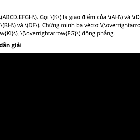
ABCD.EFGH\). Gọi \(K\) là giao điểm của \(AH\) và \(DE\)
\(BH\) và \(DF\). Chứng minh ba véctơ \(\overrightarro
ow{KI}\), \(\overrightarrow{FG}\) đồng phẳng.
dẫn giải