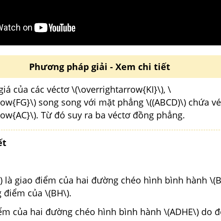
Phương pháp giải - Xem chi tiết
á của các véctơ \(\overrightarrow{KI}\), \
row{FG}\) song song với mặt phẳng \((ABCD)\) chứa vé
row{AC}\). Từ đó suy ra ba véctơ đồng phẳng.
ết
) là giao điểm của hai đường chéo hình bình hành \(
ng điểm của \(BH\).
điểm của hai đường chéo hình bình hành \(ADHE\) do đó