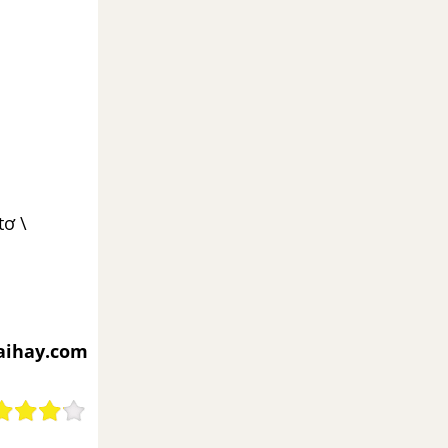
tơ \
aihay.com