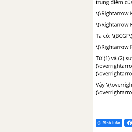
trung điểm của
\(\Rightarrow 
\(\Rightarrow 
Ta có: \(BCGF\
\(\Rightarrow
Từ (1) và (2) s
(\overrightarr
(\overrightarr
Vậy \(\overrigh
(\overrightarr
Bình luận