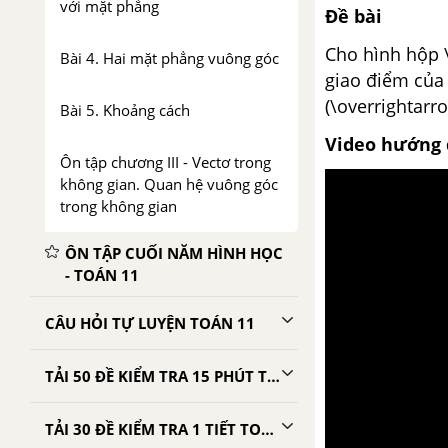
với mặt phẳng
Đề bài
Cho hình hộp \(
Bài 4. Hai mặt phẳng vuông góc
giao điểm của 
(\overrightarr
Bài 5. Khoảng cách
Video hướng 
Ôn tập chương III - Vectơ trong
không gian. Quan hệ vuông góc
trong không gian
ÔN TẬP CUỐI NĂM HÌNH HỌC
- TOÁN 11
CÂU HỎI TỰ LUYỆN TOÁN 11
TẢI 50 ĐỀ KIỂM TRA 15 PHÚT TOÁN 11
TẢI 30 ĐỀ KIỂM TRA 1 TIẾT TOÁN 11