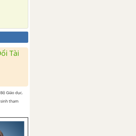
ổi Tài
Bộ Giáo dục.
 sinh tham