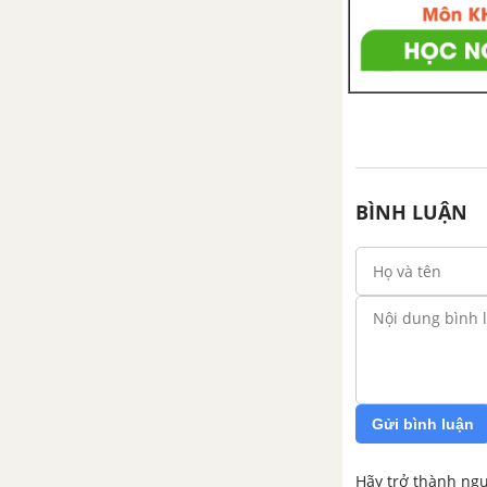
Chủ đề 1: Góc tạo bởi các
đường thẳng
1. Góc đối đỉnh
2. Hai đường thẳng vuông góc
3. Các góc tạo bởi một đường
BÌNH LUẬN
thẳng cắt hai đường thẳng
Bài tập - Chủ đề 1: Góc tạo bởi
các đường thẳng
Luyện tập - Chủ đề 1: Góc tạo
bởi các đường thẳng
Gửi bình luận
Chủ đề 2: Hai đường thẳng
song song
Hãy trở thành ngư