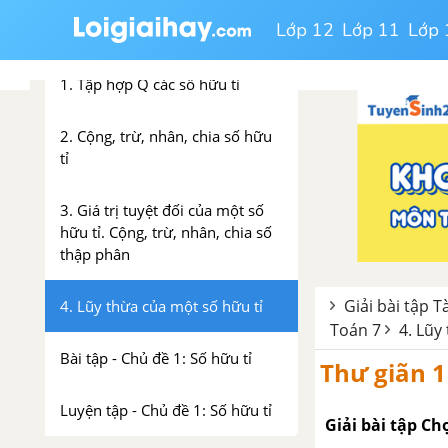
Lớp 12
Lớp 11
Lớp 
Chủ đề 1: Số hữu tỉ
1. Tập hợp Q các số hữu tỉ
2. Cộng, trừ, nhân, chia số hữu
tỉ
3. Giá trị tuyệt đối của một số
hữu tỉ. Cộng, trừ, nhân, chia số
thập phân
Giải bài tập T
4. Lũy thừa của một số hữu tỉ
Toán 7
4. Lũy
Bài tập - Chủ đề 1: Số hữu tỉ
Thư giãn 1
Luyện tập - Chủ đề 1: Số hữu tỉ
Giải bài tập C