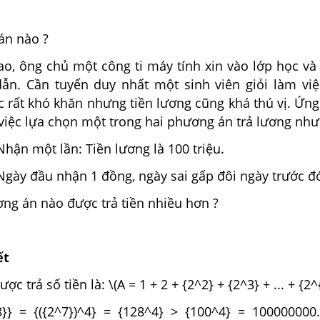
án nào ?
lao, ông chủ một công ti máy tính xin vào lớp học v
dẫn. Cần tuyển duy nhất một sinh viên giỏi làm việ
c rất khó khăn nhưng tiền lương cũng khá thú vị. Ứn
việc lựa chọn một trong hai phương án trả lương như
hận một lần: Tiền lương là 100 triệu.
Ngày đầu nhận 1 đồng, ngày sai gấp đôi ngày trước đ
ng án nào được trả tiền nhiều hơn ?
ết
c trả số tiền là: \(A = 1 + 2 + {2^2} + {2^3} + ... + {2^
8}} = {({2^7})^4} = {128^4} > {100^4} = 10000000