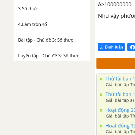
A>100000000
3.Số thực
Như vậy phươn
4.Làm tròn số
Bài tập - Chủ đề 3: Số thực
Bình luận
Luyện tập - Chủ đề 3: Số thực
Ôn tập chương 1
Thử tài bạn 1
CHƯƠNG 2: HÀM SỐ VÀ ĐỒ THỊ
Giải bài tập T
Thử tài bạn 1
Chủ đề 4: Tỉ lệ thuận
Giải bài tập a)
Hoạt động 20 
1. Đại lượng tỉ lệ thuận
Giải bài tập T
Hoạt động 19 
2. Một số bài toán về đại lượng
Giải bài tập T
tỉ lệ thuận