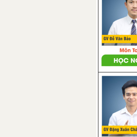
của hàm số y = ax
1. Hàm số
2. Mặt phẳng tọa độ
3. Đồ thị của hàm số y = ax
Bài tập - Chủ đề 6: Hàm số - Đồ
thị hàm số y = ax
Luyện tập - Chủ đề 6: Hàm số -
Đồ thị hàm số y = ax
Ôn tập chương 2
CHƯƠNG 1: ĐƯỜNG THẲNG VUÔNG GÓC – ĐƯỜNG THẲNG SONG SONG