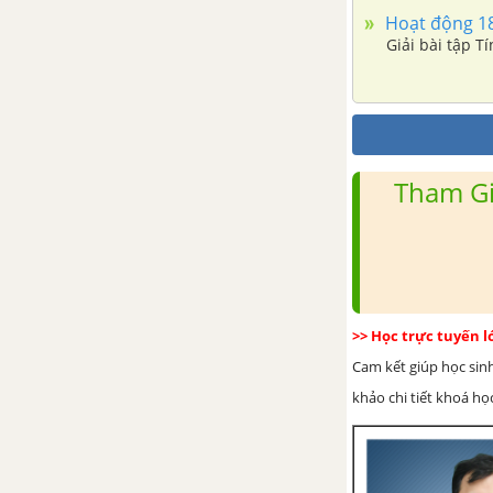
Hoạt động 18 
Giải bài tập T
Bài tập - Chủ đề 4: Tỉ lệ thuận
Luyện tập - Chủ đề 4: Tỉ lệ thuận
Chủ đề 5: Tỉ lệ nghịch
Tham Gi
1. Đại lượng tỉ lệ nghịch
2. Một số bài toán về đại lượng
tỉ lệ nghịch
>> Học trực tuyến 
Bài tập - Chủ đề 5: Tỉ lệ nghịch
Cam kết giúp học sin
khảo chi tiết khoá học
Luyện tập - Chủ đề 5: Tỉ lệ
nghịch
Chủ đề 6: Hàm số - Đồ thị