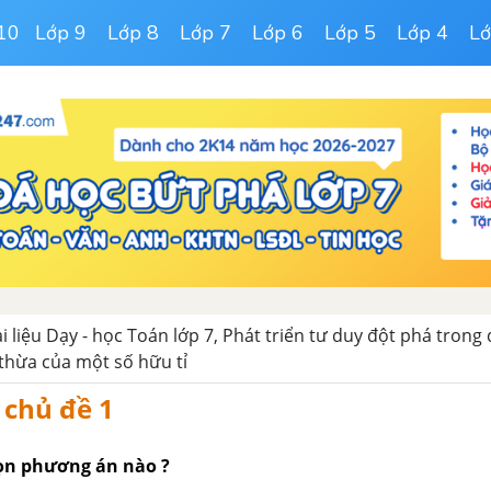
10
Lớp 9
Lớp 8
Lớp 7
Lớp 6
Lớp 5
Lớp 4
Lớ
ài liệu Dạy - học Toán lớp 7, Phát triển tư duy đột phá trong
 thừa của một số hữu tỉ
 chủ đề 1
họn phương án nào ?