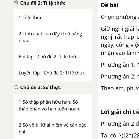
Chủ đề 2: Tỉ lệ thức
Đề bài
Chọn phương 
1.Tỉ lệ thức
Giờ nghỉ giải 
2.Tính chất của dãy tỉ số bằng
nghị rất hấp 
nhau
ngày, công việ
nhận vào làm 
Bài tập - Chủ đề 2: Tỉ lệ thức
Phương án 1: N
Luyện tập - Chủ đề 2: Tỉ lệ thức
Phương án 2: 
Chủ đề 3: Số thực
Theo em, phươ
1.Số thập phân hữu hạn. Số
thập phân vô hạn tuần hoàn.
Lời giải chi ti
Phương án 2 đượ
2.Số vô tỉ. Khái niệm về căn bậc
hai
Ta có \({2^{2