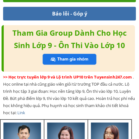
Báo lỗi - Góp ý
Tham Gia Group Dành Cho Học
Sinh Lớp 9 - Ôn Thi Vào Lớp 10
>> Học trực tuyến lớp 9 và Lộ trình UP10 trên Tuyensinh247.com
.
Học online tại nhà cũng giáo viên giỏi từ trường TOP đầu cả nước. Lộ
trình học tập 3 giai đoạn: Học nền tảng lớp 9, Ôn thi vào lớp 10, Luyện
Đề. Bứt phá điểm lớp 9, thi vào lớp 10 kết quả cao. Hoàn trả học phí nếu
học không hiệu quả. Phụ huynh và học sinh tham khảo chi tiết khoá
học tại:
Link