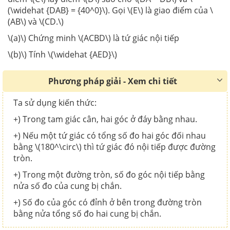
(\widehat {DAB} = {40^0}\). Gọi \(E\) là giao điểm của \
(AB\) và \(CD.\)
\(a)\) Chứng minh \(ACBD\) là tứ giác nội tiếp
\(b)\) Tính \(\widehat {AED}\)
Phương pháp giải - Xem chi tiết
Ta sử dụng kiến thức:
+) Trong tam giác cân, hai góc ở đáy bằng nhau.
+) Nếu một tứ giác có tổng số đo hai góc đối nhau
bằng \(180^\circ\) thì tứ giác đó nội tiếp được đường
tròn.
+) Trong một đường tròn, số đo góc nội tiếp bằng
nửa số đo của cung bị chắn.
+) Số đo của góc có đỉnh ở bên trong đường tròn
bằng nửa tổng số đo hai cung bị chắn.