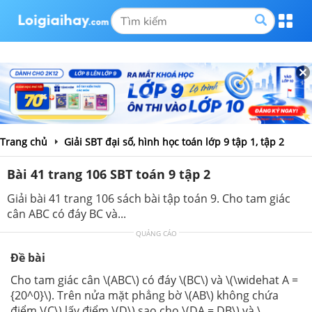
Trang chủ
Giải SBT đại số, hình học toán lớp 9 tập 1, tập 2
Bài 41 trang 106 SBT toán 9 tập 2
Giải bài 41 trang 106 sách bài tập toán 9. Cho tam giác
cân ABC có đáy BC và...
QUẢNG CÁO
Đề bài
Cho tam giác cân \(ABC\) có đáy \(BC\) và \(\widehat A =
{20^0}\). Trên nửa mặt phẳng bờ \(AB\) không chứa
điểm \(C\) lấy điểm \(D\) sao cho \(DA = DB\) và \