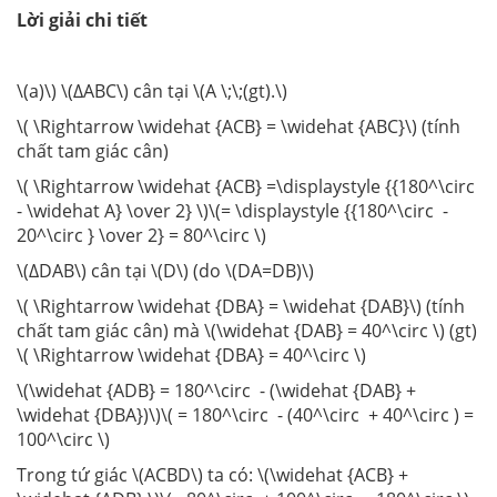
Lời giải chi tiết
\(a)\) \(∆ABC\) cân tại \(A \;\;(gt).\)
\( \Rightarrow \widehat {ACB} = \widehat {ABC}\) (tính
chất tam giác cân)
\( \Rightarrow \widehat {ACB} =\displaystyle {{180^\circ
- \widehat A} \over 2} \)\(= \displaystyle {{180^\circ -
20^\circ } \over 2} = 80^\circ \)
\(∆DAB\) cân tại \(D\) (do \(DA=DB)\)
\( \Rightarrow \widehat {DBA} = \widehat {DAB}\) (tính
chất tam giác cân) mà \(\widehat {DAB} = 40^\circ \) (gt)
\( \Rightarrow \widehat {DBA} = 40^\circ \)
\(\widehat {ADB} = 180^\circ - (\widehat {DAB} +
\widehat {DBA})\)\( = 180^\circ - (40^\circ + 40^\circ ) =
100^\circ \)
Trong tứ giác \(ACBD\) ta có: \(\widehat {ACB} +