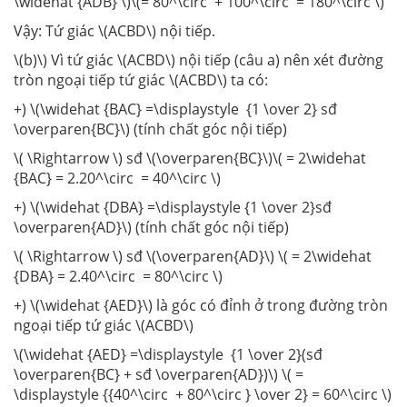
\widehat {ADB} \)\(= 80^\circ + 100^\circ = 180^\circ \)
Vậy: Tứ giác \(ACBD\) nội tiếp.
\(b)\) Vì tứ giác \(ACBD\) nội tiếp (câu a) nên xét đường
tròn ngoại tiếp tứ giác \(ACBD\) ta có:
+) \(\widehat {BAC} =\displaystyle {1 \over 2} sđ
\overparen{BC}\) (tính chất góc nội tiếp)
\( \Rightarrow \) sđ \(\overparen{BC}\)\( = 2\widehat
{BAC} = 2.20^\circ = 40^\circ \)
+) \(\widehat {DBA} =\displaystyle {1 \over 2}sđ
\overparen{AD}\) (tính chất góc nội tiếp)
\( \Rightarrow \) sđ \(\overparen{AD}\) \( = 2\widehat
{DBA} = 2.40^\circ = 80^\circ \)
+) \(\widehat {AED}\) là góc có đỉnh ở trong đường tròn
ngoại tiếp tứ giác \(ACBD\)
\(\widehat {AED} =\displaystyle {1 \over 2}(sđ
\overparen{BC} + sđ \overparen{AD})\) \( =
\displaystyle {{40^\circ + 80^\circ } \over 2} = 60^\circ \)