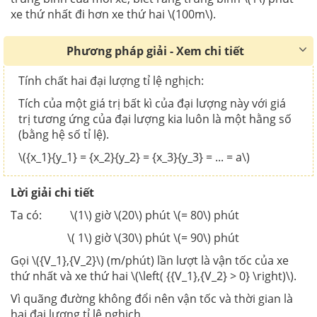
xe thứ nhất đi hơn xe thứ hai \(100m\).
Phương pháp giải - Xem chi tiết
Tính chất hai đại lượng tỉ lệ nghịch:
Tích của một giá trị bất kì của đại lượng này với giá
trị tương ứng của đại lượng kia luôn là một hằng số
(bằng hệ số tỉ lệ).
\({x_1}{y_1} = {x_2}{y_2} = {x_3}{y_3} = ... = a\)
Lời giải chi tiết
Ta có: \(1\) giờ \(20\) phút \(= 80\) phút
\( 1\) giờ \(30\) phút \(= 90\) phút
Gọi \({V_1},{V_2}\) (m/phút) lần lượt là vận tốc của xe
thứ nhất và xe thứ hai \(\left( {{V_1},{V_2} > 0} \right)\).
Vì quãng đường không đổi nên vận tốc và thời gian là
hai đại lượng tỉ lệ nghịch.