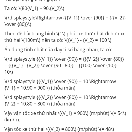
Ta có: \(80{V_1} = 90.{V_2}\)
\(\displaystyle\Rightarrow {{{V_1}} \over {90}} = {{{V_2}}
\over {80}}\)
Theo đề bài trung bình \(1\) phút xe thứ nhất đi hơn xe
thứ hai \(100m\) nên ta có: \({V_1} - {V_2} = 100 \)
Áp dụng tính chất của dãy tỉ số bằng nhau, ta có:
\(\displaystyle {{{V_1}} \over {90}} = {{{V_2}} \over {80}}
= {{{V_1} - {V_2}} \over {90 - 80}} = {{100} \over {10}} =
10\)
\(\displaystyle {{{V_1}} \over {90}} = 10 \Rightarrow
{V_1} = 10.90 = 900 \) (thỏa mãn)
\(\displaystyle {{{V_2}} \over {80}} = 10 \Rightarrow
{V_2} = 10.80 = 800 \) (thỏa mãn)
Vậy vận tốc xe thứ nhất \({V_1} = 900\) (m/phút) \(= 54\)
(km/h).
Vận tốc xe thứ hai \({V_2} = 800\) (m/phút) \(= 48\)