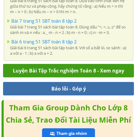
Giải bài 8 trang 51 sách bài tập toán 8. Dựa vào tính chất liên hệ
giữa thứ tự và phép cộng, hãy chứng tỏ rằng : a) Nếu m > n thì
m – n > 0 ; b) Nếu m – n > 0 thì m > n.
Bài 7 trang 51 SBT toán 8 tập 2
Giải bài 7 trang 51 sách bài tập toán 8. Dùng dấu “<, >, ≥, ≤” để so
sánh m và n nếu : a _ m - n = 2 ; b) m - n = 0 ; c) n - m = 3.
Bài 6 trang 51 SBT toán 8 tập 2
Giải bài 6 trang 51 sách bài tập toán 8. Với số a bất kì, so sánh : a)
a với a - 1 ; b) a với a + 2.
Luyện Bài Tập Trắc nghiệm Toán 8 - Xem ngay
Báo lỗi - Góp ý
Tham Gia Group Dành Cho Lớp 8
Chia Sẻ, Trao Đổi Tài Liệu Miễn Phí