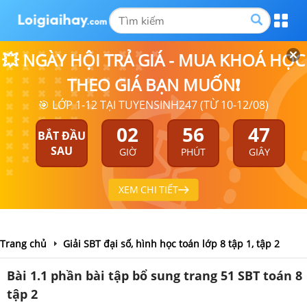
💥 NGÀY HỘI TRẢ GIÁ - MUA KHOÁ HỌC
THEO GIÁ BẠN MUỐN❗
🎯 LỚP 1-12 TẠI TUYENSINH247 (TỪ 10-12/08)
02
56
47
BẮT ĐẦU
SAU
GIỜ
PHÚT
GIÂY
XEM CHI TIẾT
Trang chủ
Giải SBT đại số, hình học toán lớp 8 tập 1, tập 2
Bài 1.1 phần bài tập bổ sung trang 51 SBT toán 8
tập 2