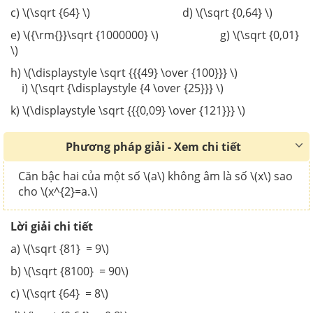
c) \(\sqrt {64} \) d) \(\sqrt {0,64} \)
e) \({\rm{}}\sqrt {1000000} \) g) \(\sqrt {0,01}
\)
h) \(\displaystyle \sqrt {{{49} \over {100}}} \)
i) \(\sqrt {\displaystyle {4 \over {25}}} \)
k) \(\displaystyle \sqrt {{{0,09} \over {121}}} \)
Phương pháp giải - Xem chi tiết
Căn bậc hai của một số \(a\) không âm là số \(x\) sao
cho \(x^{2}=a.\)
Lời giải chi tiết
a) \(\sqrt {81} = 9\)
b) \(\sqrt {8100} = 90\)
c) \(\sqrt {64} = 8\)