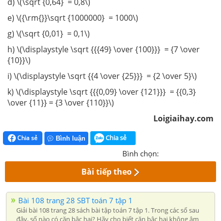
d) \(\sqrt {0,64} = 0,8\)
e) \({\rm{}}\sqrt {1000000} = 1000\)
g) \(\sqrt {0,01} = 0,1\)
h) \(\displaystyle \sqrt {{{49} \over {100}}} = {7 \over
{10}}\)
i) \(\displaystyle \sqrt {{4 \over {25}}} = {2 \over 5}\)
k) \(\displaystyle \sqrt {{{0,09} \over {121}}} = {{0,3}
\over {11}} = {3 \over {110}}\)
Loigiaihay.com
Chia sẻ
Chia sẻ
Bình luận
Bình chọn:
Bài tiếp theo
Bài 108 trang 28 SBT toán 7 tập 1
Giải bài 108 trang 28 sách bài tập toán 7 tập 1. Trong các số sau
đây, số nào có căn bậc hai? Hãy cho biết căn bậc hai không âm