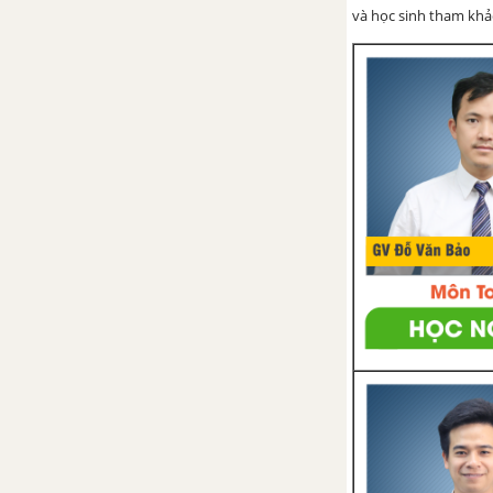
và học sinh tham khảo 
Bài 7. Độ dài đoạn thẳng
Bài 8. Khi nào thì AM + MB =
AB?
Bài 9. Vẽ đoạn thẳng cho biết độ
dài
Bài 10. Trung điểm của đoạn
thẳng
Ôn tập chương 1 - Đoạn thẳng
PHẦN SỐ HỌC - SBT TOÁN 6 TẬP 2
CHƯƠNG 3: PHÂN SỐ