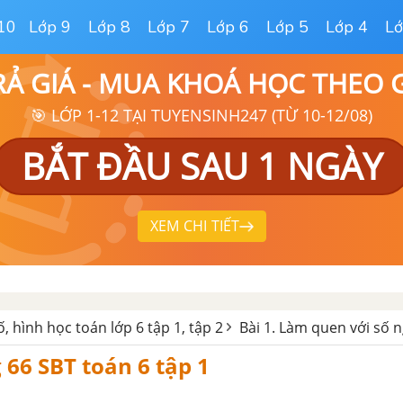
10
Lớp 9
Lớp 8
Lớp 7
Lớp 6
Lớp 5
Lớp 4
Lớ
RẢ GIÁ - MUA KHOÁ HỌC THEO
🎯 LỚP 1-12 TẠI TUYENSINH247 (TỪ 10-12/08)
BẮT ĐẦU SAU 1 NGÀY
XEM CHI TIẾT
ố, hình học toán lớp 6 tập 1, tập 2
Bài 1. Làm quen với sô
 66 SBT toán 6 tập 1