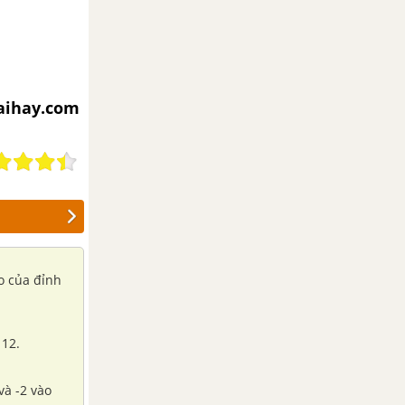
iaihay.com
ao của đỉnh
 12.
và -2 vào