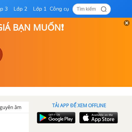
p 3
Lớp 2
Lớp 1
Công cụ
 GIÁ BẠN MUỐN❗
TẢI APP ĐỂ XEM OFFLINE
́ nguyên âm