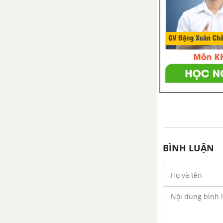
Bài 1. Mở rộng khái niệm phân
số
Bài 2. Phân số bằng nhau
Bài 3. Tính chất cơ bản của phân
số
Bài 4. Rút gọn phân số
Bài 5. Quy đồng mẫu nhiều
phân số
BÌNH LUẬN
Bài 6. So sánh phân số
Bài 7. Phép cộng phân số
Bài 8. Tính chất cơ bản của phép