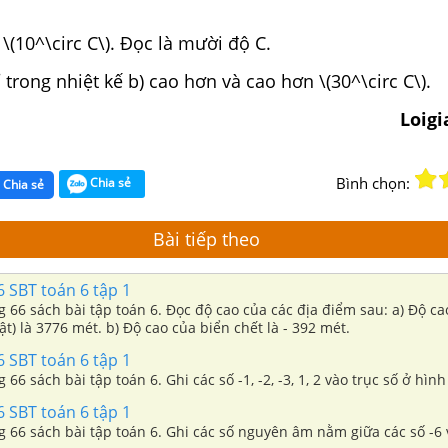
 \(10^\circ C\). Đọc là mười độ C.
 trong nhiệt kế b) cao hơn và cao hơn \(30^\circ C\).
Loig
Bình chọn:
Chia sẻ
Chia sẻ
Bài tiếp theo
 SBT toán 6 tập 1
ng 66 sách bài tập toán 6. Đọc độ cao của các địa điểm sau: a) Độ c
ật) là 3776 mét. b) Độ cao của biển chết là - 392 mét.
 SBT toán 6 tập 1
g 66 sách bài tập toán 6. Ghi các số -1, -2, -3, 1, 2 vào trục số ở hình
 SBT toán 6 tập 1
ng 66 sách bài tập toán 6. Ghi các số nguyên âm nằm giữa các số -6 