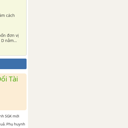
nằm cách
bốn đơn vị
à D nằm
ổi Tài
ình SGK mới
 quả. Phụ huynh