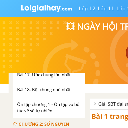
Bài 13. Ước và bội
Lớp 12
Lớp 11
Lớp 
Bài 14. Số nguyên tố, hợp số.
💥 NGÀY HỘI T
Bảng nguyên tố
Bài 15. Phân tích một số ra thừa
số nguyên tố
Bài 16. Ước chung và bội chung
Bài 17. Ước chung lớn nhất
Bài 18. Bội chung nhỏ nhất
Giải SBT đại s
Ôn tập chương 1 - Ôn tập và bổ
túc về số tự nhiên
Bài 1 trang
CHƯƠNG 2: SỐ NGUYÊN