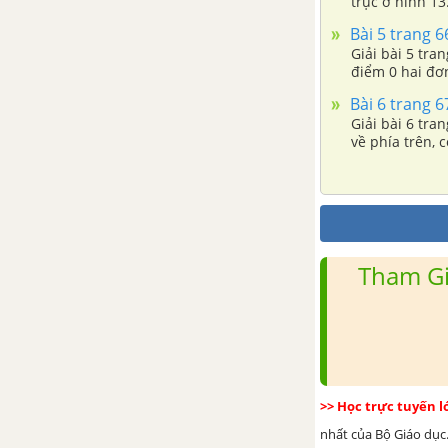
trục ở hình 13
Bài 5 trang 66
PHẦN HÌNH HỌC - SBT TOÁN 6 TẬP 1
Giải bài 5 tra
điểm 0 hai đơn
CHƯƠNG 1: ĐOẠN THẲNG
Bài 6 trang 67
Giải bài 6 tra
Bài 1. Điểm. Đường thẳng
về phía trên,
cách điểm O n
Bài 2. Ba điểm thẳng hàng
Bài 3. Đường thẳng đi qua hai
điểm
Tham Gi
Bài 4. Thực hành trồng cây
thẳng hàng
Bài 5. Tia
>> Học trực tuyến 
nhất của Bộ Giáo dục.
Bài 6. Đoạn thẳng