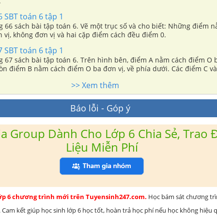
.
 SBT toán 6 tập 1
ng 66 sách bài tập toán 6. Vẽ một trục số và cho biết: Những điểm 
 vị, không đơn vị và hai cặp điểm cách đều điểm 0.
 SBT toán 6 tập 1
ng 67 sách bài tập toán 6. Trên hình bên, điểm A nằm cách điểm O 
 còn điểm B nằm cách điểm O ba đơn vị, về phía dưới. Các điểm C v
hư thế nào?
>> Xem thêm
Báo lỗi - Góp ý
a Group Dành Cho Lớp 6 Chia Sẻ, Trao Đ
Liệu Miễn Phí
lớp 6 chương trình mới trên Tuyensinh247.com.
Học bám sát chương tr
 Cam kết giúp học sinh lớp 6 học tốt, hoàn trả học phí nếu học không hiệu