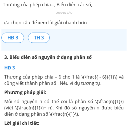
Thương của phép chia..., Biểu diễn các số,...
QUẢNG CÁO
Lựa chọn câu để xem lời giải nhanh hơn
HĐ 3
TH 3
3. Biểu diễn số nguyên ở dạng phân số
HĐ 3
Thương của phép chia – 6 cho 1 là \(\frac{{ - 6}}{1}\) và
cũng viết thành phân số . Nêu ví dụ tương tự.
Phương pháp giải:
Mỗi số nguyên n có thể coi là phân số \(\frac{n}{1}\)
(viết \(\frac{n}{1}\)= n). Khi đó số nguyên n được biểu
diễn ở dạng phân số \(\frac{n}{1}\).
Lời giải chi tiết: