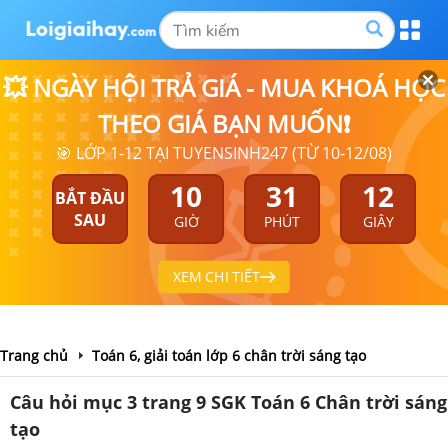
💥 NGÀY HỘI TRẢ GIÁ - MUA KHOÁ HỌC
THEO GIÁ BẠN MUỐN❗
🎯 LỚP 1-12 TẠI TUYENSINH247 (TỪ 10-12/08)
10
31
11
BẮT ĐẦU
SAU
GIỜ
PHÚT
GIÂY
XEM CHI TIẾT
Trang chủ
Toán 6, giải toán lớp 6 chân trời sáng tạo
Câu hỏi mục 3 trang 9 SGK Toán 6 Chân trời sáng
tạo