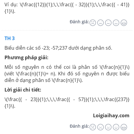
Ví dụ: \(\frac{{12}}{1};\,\,\frac{{ - 32}}{1};\,\,\frac{{ - 41}}
{1}\).
Đánh giá:
TH 3
Biểu diễn các số -23; -57;237 dưới dạng phân số.
Phương pháp giải:
Mỗi số nguyên n có thể coi là phân số \(\frac{n}{1}\)
(viết \(\frac{n}{1}\)= n). Khi đó số nguyên n được biểu
diễn ở dạng phân số \(\frac{n}{1}\).
Lời giải chi tiết:
\(\frac{{ - 23}}{1};\,\,\,\frac{{ - 57}}{1};\,\,\,\frac{{237}}
{1}\).
Loigiaihay.com
Đánh giá: