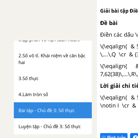
Luyện tập - Chủ đề 2: Tỉ lệ thức
Giải bài tập Đi
Chủ đề 3: Số thực
Đề bài
1.Số thập phân hữu hạn. Số
Điền các dấu \(
thập phân vô hạn tuần hoàn.
\(\eqalign{ & 5\,..
\,...\,Q \cr & {3 
2.Số vô tỉ. Khái niệm về căn bậc
hai
\(\eqalign{ & 2,
7,62(38)\,...\,R\,;\
3.Số thực
Lời giải chi ti
4.Làm tròn số
\(\eqalign{ & 5
\notin I \cr & 2
Bài tập - Chủ đề 3: Số thực
Luyện tập - Chủ đề 3: Số thực
Bình luận