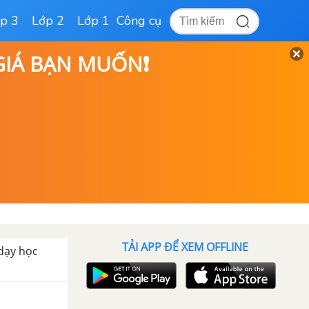
p 3
Lớp 2
Lớp 1
Công cụ
 GIÁ BẠN MUỐN❗
TẢI APP ĐỂ XEM OFFLINE
 dạy học