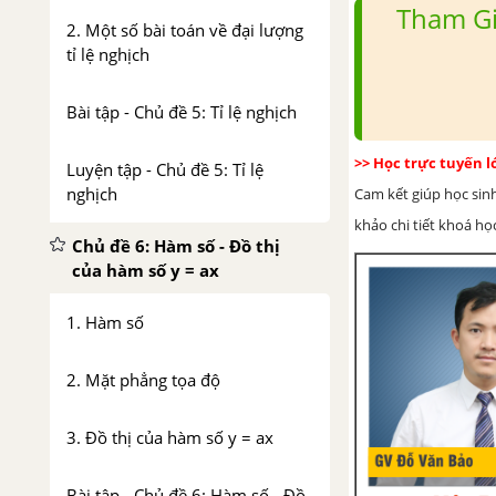
Tham Gi
2. Một số bài toán về đại lượng
tỉ lệ nghịch
Bài tập - Chủ đề 5: Tỉ lệ nghịch
>> Học trực tuyến 
Luyện tập - Chủ đề 5: Tỉ lệ
nghịch
Cam kết giúp học sin
khảo chi tiết khoá học
Chủ đề 6: Hàm số - Đồ thị
của hàm số y = ax
1. Hàm số
2. Mặt phẳng tọa độ
3. Đồ thị của hàm số y = ax
Bài tập - Chủ đề 6: Hàm số - Đồ