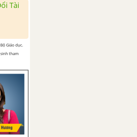
ổi Tài
Bộ Giáo dục.
 sinh tham