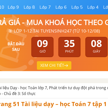
10
Lớp 9
Lớp 8
Lớp 7
Lớp 6
Lớp 5
Lớp 4
Lớ
RẢ GIÁ - MUA KHOÁ HỌC THEO
🎯 LỚP 1-12 TẠI TUYENSINH247 (TỪ 10-12/08)
09
35
07
BẮT ĐẦU
SAU
GIỜ
PHÚT
GIÂY
XEM CHI TIẾT
ài liệu Dạy - học Toán lớp 7, Phát triển tư duy đột phá trong
p - Chủ đề 3: Số thực
rang 51 Tài liệu dạy – học Toán 7 tập 1