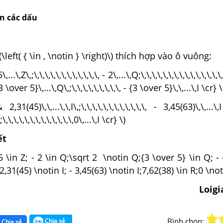
ền các dấu
\left( { \in , \notin } \right)\) thích hợp vào ô vuông:
.\,Z\,;\,\,\,\,\,\,\,\,\,\,\,\, - 2\,...\,Q;\,\,\,\,\,\,\,\,\,\,\,\,\,\,
\over 5}\,...\,Q\,;\,\,\,\,\,\,\,\,\, - {3 \over 5}\,\,...\,I \cr} \
31(45)\,\,...\,\,I\,;\,\,\,\,\,\,\,\,\,\,\,\, - 3,45(63)\,\,
,\,\,\,\,\,\,\,\,\,\,\,\,0\,...\,I \cr} \)
ết
 \in Z; - 2 \in Q;\sqrt 2 \notin Q;{3 \over 5} \in Q; - 
,31(45) \notin I; - 3,45(63) \notin I;7,62(38) \in R;0 \noti
Loig
Bình chọn:
Chia sẻ
Chia sẻ