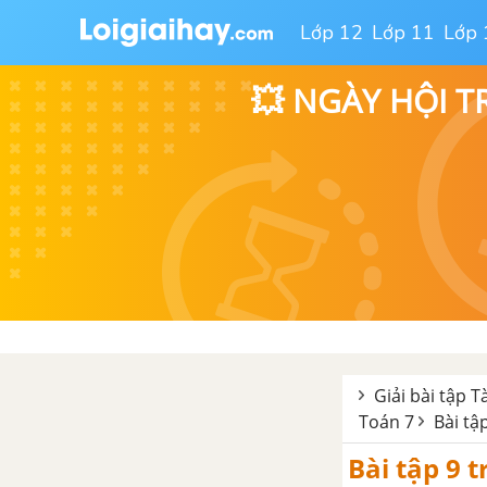
hữu tỉ. Cộng, trừ, nhân, chia số
Lớp 12
Lớp 11
Lớp 
thập phân
💥 NGÀY HỘI T
4. Lũy thừa của một số hữu tỉ
Bài tập - Chủ đề 1: Số hữu tỉ
Luyện tập - Chủ đề 1: Số hữu tỉ
Chủ đề 2: Tỉ lệ thức
1.Tỉ lệ thức
2.Tính chất của dãy tỉ số bằng
nhau
Giải bài tập T
Toán 7
Bài tậ
Bài tập - Chủ đề 2: Tỉ lệ thức
Bài tập 9 t