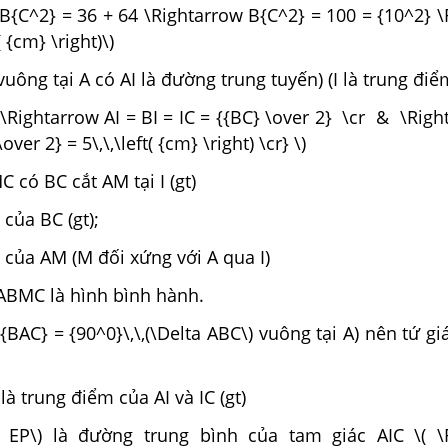
 B{C^2} = 36 + 64 \Rightarrow B{C^2} = 100 = {10^2} 
( {cm} \right)\)
vuông tại A có AI là đường trung tuyến) (I là trung đi
\Rightarrow AI = BI = IC = {{BC} \over 2} \cr & \Righ
\over 2} = 5\,\,\left( {cm} \right) \cr} \)
 có BC cắt AM tại I (gt)
 của BC (gt);
m của AM (M đối xứng với A qua I)
 ABMC là hình bình hành.
{BAC} = {90^0}\,\,(\Delta ABC\) vuông tại A) nên tứ g
 là trung điểm của AI và IC (gt)
w EP\) là đường trung bình của tam giác AIC \( \