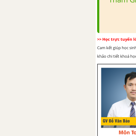
phương trình
CHƯƠNG 4. BẤT PHƯƠNG TRÌNH BẬC NHẤT MỘT ẨN
Chủ đề 3 : Liên hệ giữa phép
cộng và phép nhân với bất
>> Học trực tuyến 
phương trình
Cam kết giúp học sin
khảo chi tiết khoá học
1. Liên hệ giữa thứ tự và phép
cộng
2. Liên hệ giữa thứ tự và phép
nhân
Bài tập - Chủ đề 3 : Liên hệ giữa
phép cộng và phép nhân với bất
phương trình
Chủ đề 4 : Giải bất phương