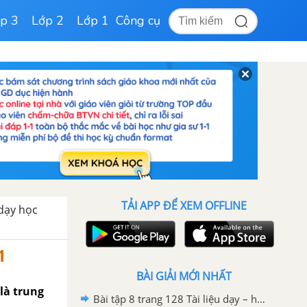
p 3
Lớp 2
Lớp 1
Công cụ
TẢI APP ĐỂ XEM OFFLINE
 dạy học
1
BÀI GIẢI MỚI NHẤT
 là trung
Bài tập 8 trang 128 Tài liệu dạy – học Toán 8 tập 2