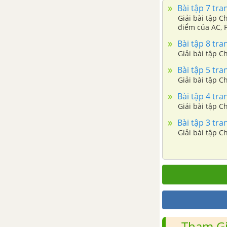
Bài tập 7 tra
Chủ đề 2 : Giải bài toán bằng
Giải bài tập C
điểm của AC, F
cách lập phương trình
Bài tập 8 tra
1. Biểu diễn một đại lượng bởi
Giải bài tập C
biểu thức chứa ẩn
Bài tập 5 tra
Giải bài tập C
2. Ví dụ về giải bài toán bằng
Bài tập 4 tra
cách lập phương trình
Giải bài tập C
Bài tập 3 tra
3. Tóm tắt bài toán, chọn ẩn và
Giải bài tập C
lập bảng
Bài tập - Chủ đề 2 : Giải bài toán
bằng cách lập phương trình
Ôn tập chương 3 - Phương
trình bậc nhất một ẩn, giải
bài toán bằng cách lập
Tham Gi