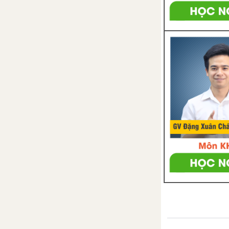
trình bậc nhất một ẩn
1. Bất phương trình một ẩn
2. Bất phương trình bậc nhất
một ẩn
3. Phương trình chứa dấu giá trị
tuyệt đối
Bài tập - Chủ đề 4 : Giải bất
phương trình bậc nhất một ẩn
Ôn tập chương 4 - Bất
phương trình bậc nhất một
ẩn
CHƯƠNG 3. TAM GIÁC ĐỒNG DẠNG