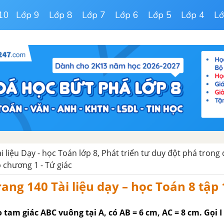
10
Lớp 9
Lớp 8
Lớp 7
Lớp 6
Lớp 5
Lớp 4
Lớ
ài liệu Dạy - học Toán lớp 8, Phát triển tư duy đột phá trong
 chương 1 - Tứ giác
rang 140 Tài liệu dạy – học Toán 8 tập 
o tam giác ABC vuông tại A, có AB = 6 cm, AC = 8 cm. Gọi I