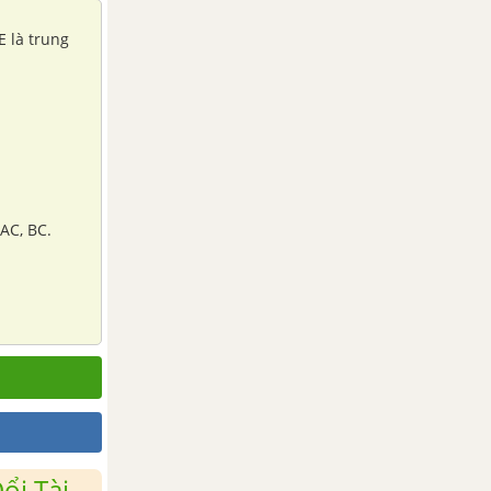
E là trung
 AC, BC.
ổi Tài