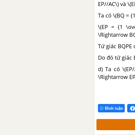
EP//AC\) và \(E
Chủ đề 1 : Phương trình bậc
Ta có \(BQ = {
nhất một ẩn
\(EP = {1 \ov
1. Mở đầu về phương trình
\Rightarrow BQ
Tứ giác BQPE c
2. Phương trình bậc nhất một
ẩn và cách giải
Do đó tứ giác 
d) Ta có \(EP/
3. Phương trình được đưa về
\Rightarrow EP
dạng ax + b = 0
4. Phương trình tích
5. Phương trình chứa ẩn ở mẫu
Bình luận
Bài tập - Chủ đề 1 : Phương
trình bậc nhất một ẩn