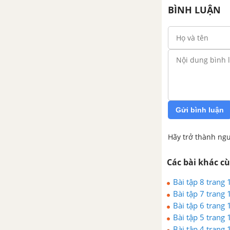
Chủ đề 1 : Định lí Thales
BÌNH LUẬN
1. Định lí Thales trong tam giác
2. Định lí đảo và hệ quả của
định lí Thales
3. Tính chất đường phân giác
Gửi bình luận
Bài tập - Chủ đề 1 : Định lí
Thales
Hãy trở thành ngư
Các bài khác c
Luyện tập - Chủ đề 1 : Định lí
Thales
Bài tập 8 trang 
Bài tập 7 trang 
Chủ đề 2 : Tam giác đồng
Bài tập 6 trang 
dạng và ứng dụng
Bài tập 5 trang 
Bài tập 4 trang 