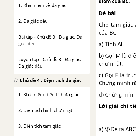
điểm của BC.
1. Khái niệm về đa giác
Đề bài
2. Đa giác đều
Cho tam giác 
của BC.
Bài tập - Chủ đề 3 : Đa giác. Đa
a) Tính AI.
giác đều
b) Gọi M là đ
Luyện tập - Chủ đề 3 : Đa giác.
chữ nhật.
Đa giác đều
c) Gọi E là tr
Chủ đề 4 : Diện tích đa giác
Chứng minh rằ
d) Chứng minh 
1. Khái niệm diện tích đa giác
Lời giải chi ti
2. Diện tích hình chữ nhật
3. Diện tích tam giác
a) \(\Delta ABC