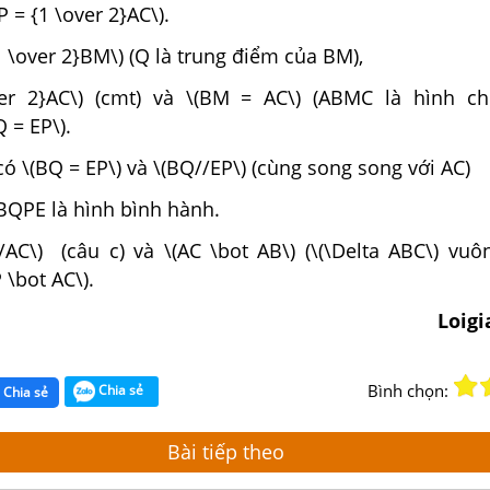
P = {1 \over 2}AC\).
1 \over 2}BM\) (Q là trung điểm của BM),
er 2}AC\) (cmt) và \(BM = AC\) (ABMC là hình ch
 = EP\).
ó \(BQ = EP\) và \(BQ//EP\) (cùng song song với AC)
BQPE là hình bình hành.
/AC\) (câu c) và \(AC \bot AB\) (\(\Delta ABC\) vuôn
 \bot AC\).
Loig
Bình chọn:
Chia sẻ
Chia sẻ
Bài tiếp theo