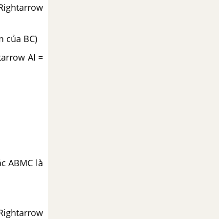
\Rightarrow
ểm của BC)
tarrow AI =
iác ABMC là
Rightarrow