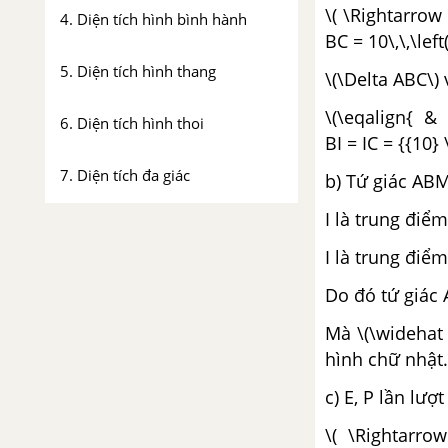
\( \Rightarrow
4. Diện tích hình bình hành
BC = 10\,\,\left
5. Diện tích hình thang
\(\Delta ABC\) 
\(\eqalign{ & 
6. Diện tích hình thoi
BI = IC = {{10} 
7. Diện tích đa giác
b) Tứ giác ABMC
I là trung điểm
Bài tập - Chủ đề 4 : Diện tích đa
giác
I là trung điể
Do đó tứ giác
Luyện tập - Chủ đề 4 : Diện tích
đa giác
Mà \(\widehat 
hình chữ nhật.
Ôn tập chương 2 - Đa giác,
diện tích đa giác
c) E, P lần lượt
\( \Rightarro
CHƯƠNG 3 : PHƯƠNG TRÌNH BẬC NHẤT MỘT ẨN – GIẢI BÀI TOÁN BẰNG CÁCH LẬP PHƯƠNG TRÌNH