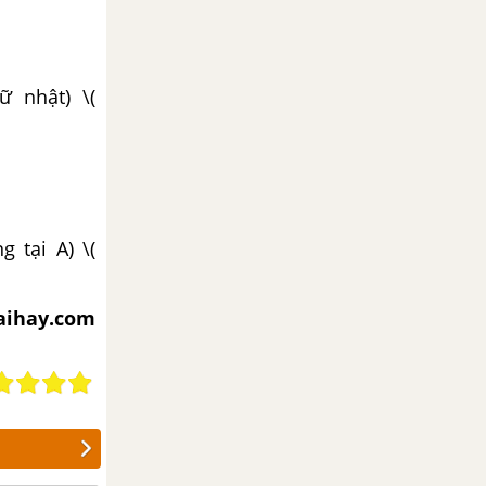
ữ nhật) \(
g tại A) \(
iaihay.com