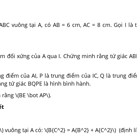
ABC vuông tại A, có AB = 6 cm, AC = 8 cm. Gọi I là 
iểm đối xứng của A qua I. Chứng minh rằng tứ giác A
ung điểm của AI, P là trung điểm của IC, Q là trung đ
ng tứ giác BQPE là hình bình hành.
rằng \(BE \bot AP\).
ết
\) vuông tại A có: \(B{C^2} = A{B^2} + A{C^2}\) (định l