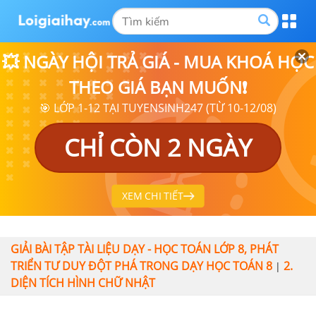
💥 NGÀY HỘI TRẢ GIÁ - MUA KHOÁ HỌC
THEO GIÁ BẠN MUỐN❗
🎯 LỚP 1-12 TẠI TUYENSINH247 (TỪ 10-12/08)
CHỈ CÒN 2 NGÀY
XEM CHI TIẾT
GIẢI BÀI TẬP TÀI LIỆU DẠY - HỌC TOÁN LỚP 8, PHÁT
TRIỂN TƯ DUY ĐỘT PHÁ TRONG DẠY HỌC TOÁN 8
2.
|
DIỆN TÍCH HÌNH CHỮ NHẬT