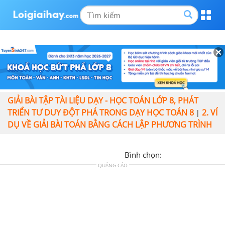
GIẢI BÀI TẬP TÀI LIỆU DẠY - HỌC TOÁN LỚP 8, PHÁT
TRIỂN TƯ DUY ĐỘT PHÁ TRONG DẠY HỌC TOÁN 8
2. VÍ
|
DỤ VỀ GIẢI BÀI TOÁN BẰNG CÁCH LẬP PHƯƠNG TRÌNH
Bình chọn:
QUẢNG CÁO