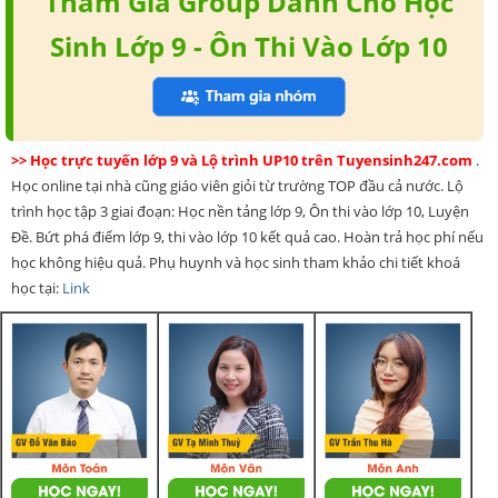
Tham Gia Group Dành Cho Học
Sinh Lớp 9 - Ôn Thi Vào Lớp 10
>> Học trực tuyến lớp 9 và Lộ trình UP10 trên Tuyensinh247.com
.
Học online tại nhà cũng giáo viên giỏi từ trường TOP đầu cả nước. Lộ
trình học tập 3 giai đoạn: Học nền tảng lớp 9, Ôn thi vào lớp 10, Luyện
Đề. Bứt phá điểm lớp 9, thi vào lớp 10 kết quả cao. Hoàn trả học phí nếu
học không hiệu quả. Phụ huynh và học sinh tham khảo chi tiết khoá
học tại:
Link