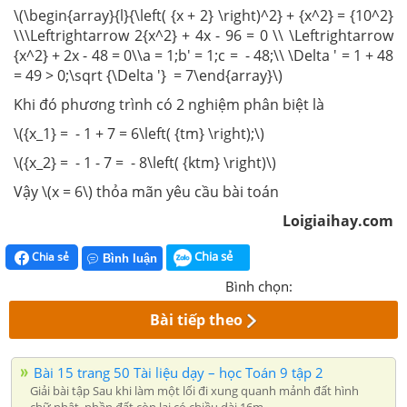
\(\begin{array}{l}{\left( {x + 2} \right)^2} + {x^2} = {10^2}
\\\Leftrightarrow 2{x^2} + 4x - 96 = 0 \\ \Leftrightarrow
{x^2} + 2x - 48 = 0\\a = 1;b' = 1;c = - 48;\\ \Delta ' = 1 + 48
= 49 > 0;\sqrt {\Delta '} = 7\end{array}\)
Khi đó phương trình có 2 nghiệm phân biệt là
\({x_1} = - 1 + 7 = 6\left( {tm} \right);\)
\({x_2} = - 1 - 7 = - 8\left( {ktm} \right)\)
Vậy \(x = 6\) thỏa mãn yêu cầu bài toán
Loigiaihay.com
Chia sẻ
Chia sẻ
Bình luận
Bình chọn:
Bài tiếp theo
Bài 15 trang 50 Tài liệu dạy – học Toán 9 tập 2
Giải bài tập Sau khi làm một lối đi xung quanh mảnh đất hình
chữ nhật, phần đất còn lại có chiều dài 16m,