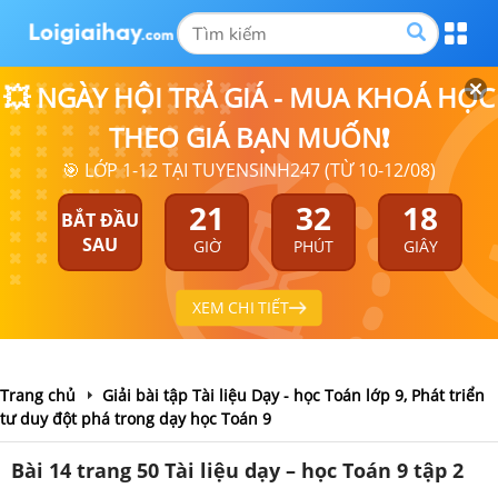
💥 NGÀY HỘI TRẢ GIÁ - MUA KHOÁ HỌC
THEO GIÁ BẠN MUỐN❗
🎯 LỚP 1-12 TẠI TUYENSINH247 (TỪ 10-12/08)
21
32
18
BẮT ĐẦU
SAU
GIỜ
PHÚT
GIÂY
XEM CHI TIẾT
Trang chủ
Giải bài tập Tài liệu Dạy - học Toán lớp 9, Phát triển
tư duy đột phá trong dạy học Toán 9
Bài 14 trang 50 Tài liệu dạy – học Toán 9 tập 2