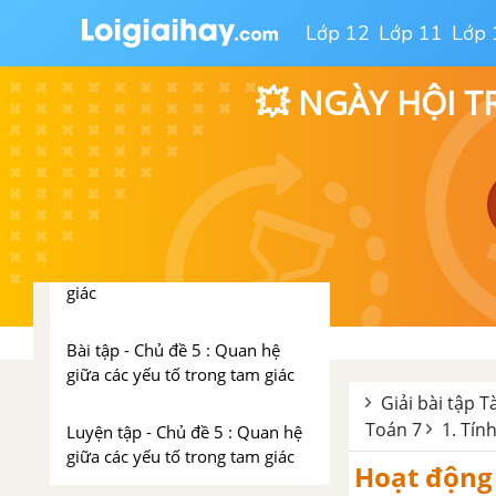
yếu tố trong tam giác
Lớp 12
Lớp 11
Lớp 
1. Quan hệ giữa góc và cạnh
trong một tam giác
💥 NGÀY HỘI T
2. Quan hệ giữa đường vuông
góc và đường xiên – Giữa
đường xiên và hình chiếu
3. Quan hệ giữa ba cạnh của
một tam giác bất đẳng thức tam
giác
Bài tập - Chủ đề 5 : Quan hệ
giữa các yếu tố trong tam giác
Giải bài tập T
Toán 7
1. Tín
Luyện tập - Chủ đề 5 : Quan hệ
giữa các yếu tố trong tam giác
Hoạt động 