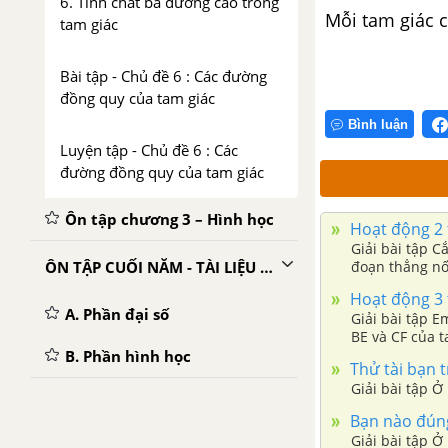
6. Tính chất ba đường cao trong
Mỗi tam giác 
tam giác
Bài tập - Chủ đề 6 : Các đường
đồng quy của tam giác
Bình luận
Luyện tập - Chủ đề 6 : Các
đường đồng quy của tam giác
Ôn tập chương 3 – Hình học
Hoạt động 2 t
Giải bài tập C
ÔN TẬP CUỐI NĂM - TÀI LIỆU DẠY-HỌC TOÁN 7
đoạn thẳng nối
hai đường trun
Hoạt động 3 t
A. Phần đại số
Giải bài tập E
BE và CF của t
B. Phần hình học
Thử tài bạn t
Giải bài tập Ở
Bạn nào đúng 
Giải bài tập Ở