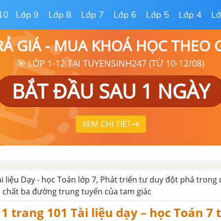
10
Lớp 9
Lớp 8
Lớp 7
Lớp 6
Lớp 5
Lớp 4
Lớ
RẢ GIÁ - MUA KHOÁ HỌC THEO
🎯 LỚP 1-12 TẠI TUYENSINH247 (TỪ 10-12/08)
BẮT ĐẦU SAU 1 NGÀY
XEM CHI TIẾT
ài liệu Dạy - học Toán lớp 7, Phát triển tư duy đột phá trong
h chất ba đường trung tuyến của tam giác
1 trang 101 Tài liệu dạy – học Toán 7 