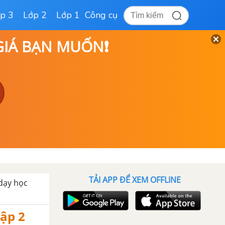
p 3
Lớp 2
Lớp 1
Công cụ
 GIÁ BẠN MUỐN❗
TẢI APP ĐỂ XEM OFFLINE
 dạy học
tập 2