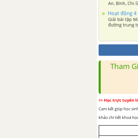
An, Bình, Chi 
Hoạt động 4 t
Giải bài tập M
đường trung t
Tham Gi
>> Học trực tuyến 
Cam kết giúp học sin
khảo chi tiết khoá học