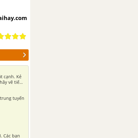
iaihay.com
ột cạnh. Kẻ
hãy vẽ tiếp
 trung tuyến
M. Các bạn