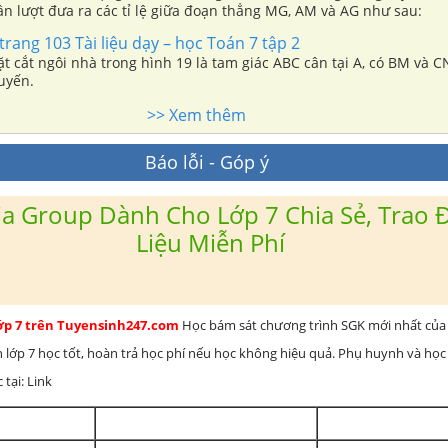
lần lượt đưa ra các tỉ lệ giữa đoạn thẳng MG, AM và AG như sau:
rang 103 Tài liệu dạy – học Toán 7 tập 2
ặt cắt ngôi nhà trong hình 19 là tam giác ABC cân tại A, có BM và CN
uyến.
>> Xem thêm
Báo lỗi - Góp ý
a Group Dành Cho Lớp 7 Chia Sẻ, Trao Đ
Liệu Miễn Phí
lớp 7 trên Tuyensinh247.com
Học bám sát chương trình SGK mới nhất của 
h lớp 7 học tốt, hoàn trả học phí nếu học không hiệu quả. Phụ huynh và học
 tại: Link