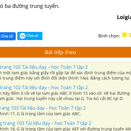
có ba đường trung tuyến.
Loig
Bình chọn:
Chia sẻ
Chia sẻ
Bài tiếp theo
rang 102 Tài liệu dạy – học Toán 7 tập 2
ắt một tam giác bằng giấy rồi gấp lại để xác định trung điểm của m
 trung điểm này với đỉnh đối diện (hình 14a). Bằng cách tương tự, 
g tuyến còn lại.
rang 102 Tài liệu dạy – học Toán 7 tập 2
m hãy đếm ô rồi vẽ lại tam giác ABC ở hình 15 vào vở. Vẽ hai đường
am giác. Hai trung tuyến này cắt nhau tại G. Tia AG cắt BC tại D.
rang 103 Tài liệu dạy – học Toán 7 tập 2
 hình 17, G là trọng tâm của tam giác ABC.
trang 103 Tài liệu dạy – học Toán 7 tập 2
 hình 18, G là trọng tâm của tam giác AEF với đường trung tuyến A