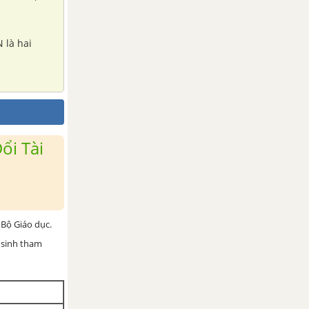
 là hai
ổi Tài
Bộ Giáo dục.
 sinh tham