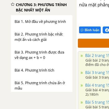
nửa mặt phẳng
CHƯƠNG 3: PHƯƠNG TRÌNH
BẬC NHẤT MỘT ẨN
Bài 1. Mở đầu về phương trình
Bình luận
Bài 2. Phương trình bậc nhất
một ẩn và cách giải
Bài 3. Phương trình được đưa
Bài 2 trang 1
về dạng ax + b = 0
Giải bài 2 tra
điểm đã cho ở 
Bài 4. Phương trình tích
Bài 3 trang 1
Giải bài 3 tra
Bài 5. Phương trình chứa ẩn ở
Bài 4 trang 1
mẫu
Giải bài 4 tra
2).180/n
Bài 6, 7. Giải bài toán bằng cách
Bài 5 trang 1
lập phương trình
Giải bài 5 tra