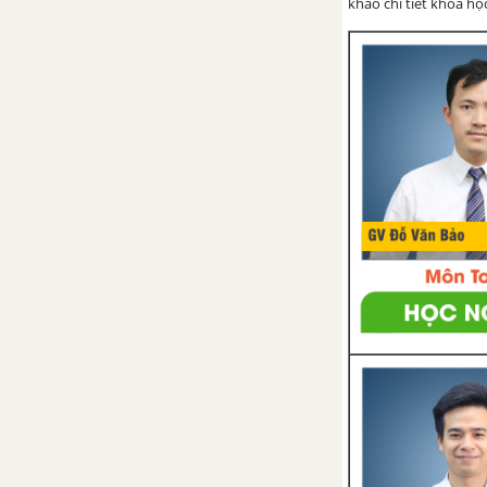
Bài 5. Phương trình chứa dấu
khảo chi tiết khoá học
giá trị tuyệt đối
Ôn tập chương 4 - Bất phương
trình bậc nhất một ẩn
PHẦN HÌNH HỌC - SBT TOÁN 8 TẬP 2
CHƯƠNG 3: TAM GIÁC ĐỒNG
DẠNG
Bài 1. Định lí Ta-lét trong tam
giác
Bài 2. Định lí đảo và hệ quả của
định lí Ta-lét
Bài 3. Tính chất đường phân
giác của tam giác