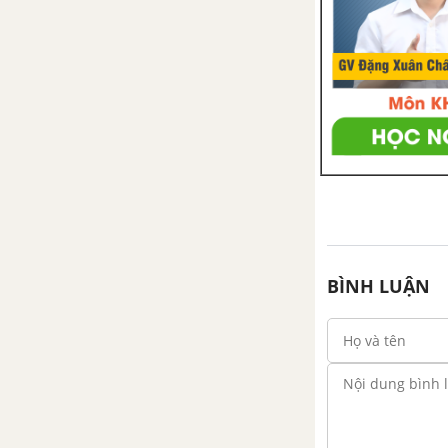
Bài 4. Khái niệm hai tam giác
đồng dạng
Bài 5. Trường hợp đồng dạng
thứ nhất (c.c.c)
Bài 6. Trường hợp đồng dạng
thứ hai (c.g.c)
Bài 7. Trường hợp đồng dạng
BÌNH LUẬN
thứ ba (g.g)
Bài 8. Các trường hợp đồng
dạng của tam giác vuông
Ôn tập chương 3 - Tam giác
đồng dạng