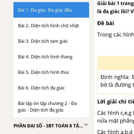
Giải bài 1 tran
Bài 1. Đa giác. Đa giác đều
là đa giác lồi? V
Đề bài
Bài 2. Diện tích hình chữ nhật
Trong các hình
Bài 3. Diện tích tam giác
Bài 4. Diện tích hình thang
Bài 5. Diện tích hình thoi
Định nghĩa:
Đ
bờ là đường 
Bài 6. Diện tích đa giác
Lời giải chi ti
Bài tập ôn tập chương 2 - Đa
giác - Diện tích đa giác
Các hình c,e,g
nửa mặt phẳng 
PHẦN ĐẠI SỐ - SBT TOÁN 8 TẬP 2
Các hình a,b,d