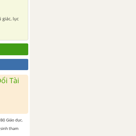
 giác, lục
ổi Tài
Bộ Giáo dục.
 sinh tham