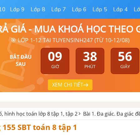
10
Lớp 9
Lớp 8
Lớp 7
Lớp 6
Lớp 5
Lớp 4
Lớ
RẢ GIÁ - MUA KHOÁ HỌC THEO
🎯 LỚP 1-12 TẠI TUYENSINH247 (TỪ 10-12/08)
09
38
55
BẮT ĐẦU
SAU
GIỜ
PHÚT
GIÂY
XEM CHI TIẾT
ố, hình học toán lớp 8 tập 1, tập 2
Bài 1. Đa giác. Đa giác đ
g 155 SBT toán 8 tập 1