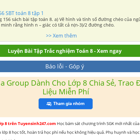
56 SBT toán 8 tập 1
ng 156 sách bài tập toán 8. a) Vẽ hình và tính số đường chéo của ngũ
 minh rằng hình n – giác có tất cả n(n-3)/2 đường chéo.
>> Xem thêm
Luyện Bài Tập Trắc nghiệm Toán 8 - Xem ngay
Báo lỗi - Góp ý
a Group Dành Cho Lớp 8 Chia Sẻ, Trao Đ
Liệu Miễn Phí
lớp 8 trên Tuyensinh247.com
Học bám sát chương trình SGK mới nhất của 
h lớp 8 học tốt, hoàn trả học phí nếu học không hiệu quả. Phụ huynh và học