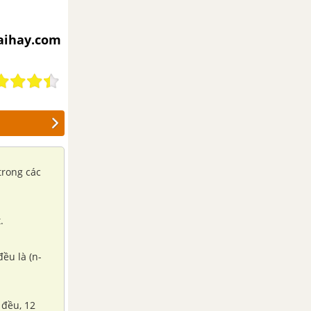
iaihay.com
trong các
.
đều là (n-
 đều, 12