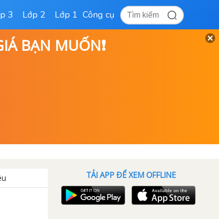
p 3
Lớp 2
Lớp 1
Công cụ
 GIÁ BẠN MUỐN❗
TẢI APP ĐỂ XEM OFFLINE
ều