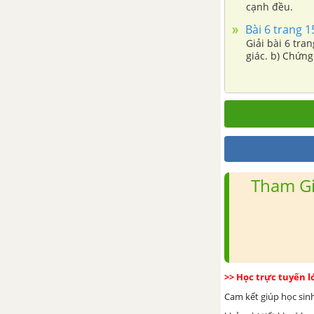
cạnh đều.
Ôn tập chương 3 - Phương trình
Bài 6 trang 1
bậc nhất một ẩn
Giải bài 6 tra
giác. b) Chứng
CHƯƠNG 4: BẤT PHƯƠNG
TRÌNH BẬC NHẤT MỘT ẨN
Bài 1. Liên hệ giữa thứ tự và
phép cộng
Bài 2. Liên hệ giữa thứ tự và
Tham Gi
phép nhân
Bài 3. Bất phương trình một ẩn
Bài 4. Bất phương trình bậc
>> Học trực tuyến 
nhất một ẩn
Cam kết giúp học sin