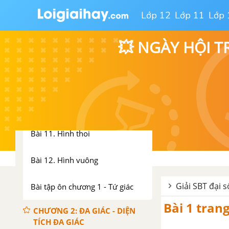
Lớp 12
Lớp 11
Lớp 
Bài 7. Hình bình hành
💥 NGÀY HỘI T
Bài 8. Đối xứng tâm
Bài 9. Hình chữ nhật
Bài 10. Đường thẳng song song
với một đường thẳng cho trước
Bài 11. Hình thoi
Bài 12. Hình vuông
Giải SBT đại s
Bài tập ôn chương 1 - Tứ giác
Bài 1 tran
CHƯƠNG 2: ĐA GIÁC - DIỆN
TÍCH ĐA GIÁC