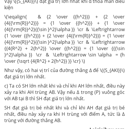
Vậy \({S_{AKI}}\) đạt giá trị lớn nhất khi α thỏa mãn điều
kiện
\(\eqalign{ & {2 \over {{h^2}}} + {2 \over
{4{{\rm{R}}^2}}} = {1 \over {{h^2}}} + {1 \over
{4{{\rm{R}}^2}{{\sin }^2}\alpha }} \cr & \Leftrightarrow
{1 \over {{h^2}}} + {2 \over {4{{\rm{R}}^2}}} = {1 \over
{4{{\rm{R}}^2}{{\sin }^2}\alpha }} \cr & \Leftrightarrow
{{4{R^2} + 2{h^2}} \over {{h^2}}} = {1 \over {{{\sin
}^2}\alpha }} \cr & \Leftrightarrow \sin \alpha = {h
\over {\sqrt {4{R^2} + 2{h^2}} }} \cr} \)
Như vậy, có hai vị trí của đường thẳng ∆ để \({S_{AKI}}\)
đạt giá trị lớn nhất.
c) Ta có SH lớn nhất khi và chỉ khi AH lớn nhất, điều này
xảy ra khi AH trùng AB. Vậy nếu ∆ trong (P) vuông góc
với AB tại B thì SH đạt giá trị lớn nhất.
SH đạt giá trị bé nhất khi và chỉ khi AH đạt giá trị bé
nhất, điều này xảy ra khi H trùng với điểm A, tức là ∆
trùng với đường thẳng AB.