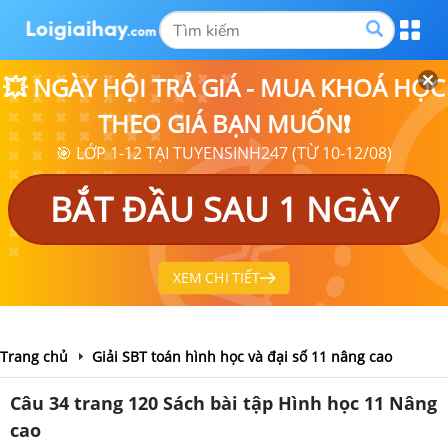
💥 NGÀY HỘI TRẢ GIÁ - MUA KHOÁ HỌC
THEO GIÁ BẠN MUỐN❗
🎯 LỚP 1-12 TẠI TUYENSINH247 (TỪ 10-12/08)
BẮT ĐẦU SAU 1 NGÀY
XEM CHI TIẾT
Trang chủ
Giải SBT toán hình học và đại số 11 nâng cao
Câu 34 trang 120 Sách bài tập Hình học 11 Nâng
cao