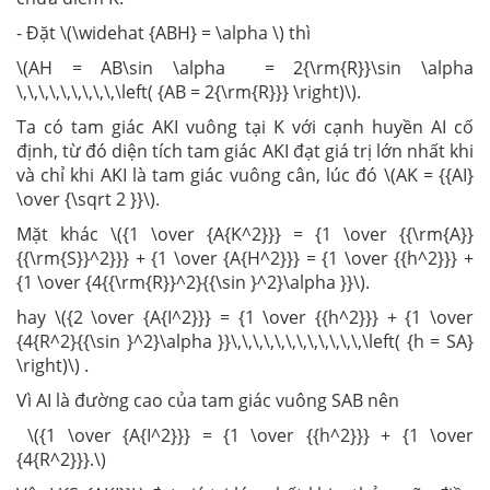
- Đặt \(\widehat {ABH} = \alpha \) thì
\(AH = AB\sin \alpha = 2{\rm{R}}\sin \alpha
\,\,\,\,\,\,\,\,\,\left( {AB = 2{\rm{R}}} \right)\).
Ta có tam giác AKI vuông tại K với cạnh huyền AI cố
định, từ đó diện tích tam giác AKI đạt giá trị lớn nhất khi
và chỉ khi AKI là tam giác vuông cân, lúc đó \(AK = {{AI}
\over {\sqrt 2 }}\).
Mặt khác \({1 \over {A{K^2}}} = {1 \over {{\rm{A}}
{{\rm{S}}^2}}} + {1 \over {A{H^2}}} = {1 \over {{h^2}}} +
{1 \over {4{{\rm{R}}^2}{{\sin }^2}\alpha }}\).
hay \({2 \over {A{I^2}}} = {1 \over {{h^2}}} + {1 \over
{4{R^2}{{\sin }^2}\alpha }}\,\,\,\,\,\,\,\,\,\,\,\,\left( {h = SA}
\right)\) .
Vì AI là đường cao của tam giác vuông SAB nên
\({1 \over {A{I^2}}} = {1 \over {{h^2}}} + {1 \over
{4{R^2}}}.\)