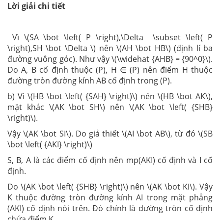
Lời giải chi tiết
Vì \(SA \bot \left( P \right),\Delta \subset \left( P
\right),SH \bot \Delta \) nên \(AH \bot HB\) (định lí ba
đường vuông góc). Như vậy \(\widehat {AHB} = {90^0}\).
Do A, B cố định thuộc (P), H ∈ (P) nên điểm H thuộc
đường tròn đường kính AB cố định trong (P).
b) Vì \(HB \bot \left( {SAH} \right)\) nên \(HB \bot AK\),
mặt khác \(AK \bot SH\) nên \(AK \bot \left( {SHB}
\right)\).
Vậy \(AK \bot SI\). Do giả thiết \(AI \bot AB\), từ đó \(SB
\bot \left( {AKI} \right)\)
S, B, A là các điểm cố định nên mp(AKI) cố định và I cố
định.
Do \(AK \bot \left( {SHB} \right)\) nên \(AK \bot KI\). Vậy
K thuộc đường tròn đường kính AI trong mặt phẳng
(AKI) cố định nói trên. Đó chính là đường tròn cố định
chứa điểm K.