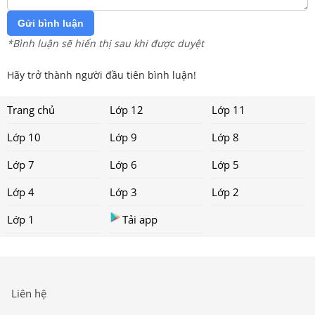
Gửi bình luận
*Bình luận sẽ hiển thị sau khi được duyệt
Hãy trở thành người đầu tiên bình luận!
Trang chủ
Lớp 12
Lớp 11
Lớp 10
Lớp 9
Lớp 8
Lớp 7
Lớp 6
Lớp 5
Lớp 4
Lớp 3
Lớp 2
Lớp 1
Tải app
Liên hệ