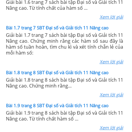
Giải bài 1.6 trang 7 sách bài tập Đại số và Giải tích 11
Nâng cao. Từ tính chất của hàm số ...
Xem lời giải
Bài 1.7 trang 7 SBT Đại số và Giải tích 11 Nâng cao
Giải bài 1.7 trang 7 sách bài tập Đại số và Giải tích 11
Nâng cao. Chứng minh rằng các hàm số sau đây là
hàm số tuần hoàn, tìm chu kì và xét tính chẵn lẻ của
mỗi hàm số:
Xem lời giải
Bài 1.8 trang 8 SBT Đại số và Giải tích 11 Nâng cao
Giải bài 1.8 trang 8 sách bài tập Đại số và Giải tích 11
Nâng cao. Chứng minh rằng...
Xem lời giải
Bài 1.9 trang 8 SBT Đại số và Giải tích 11 Nâng cao
Giải bài 1.9 trang 8 sách bài tập Đại số và Giải tích 11
Nâng cao. Từ tính chất hàm số ...
Xem lời giải