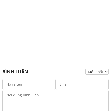
BÌNH LUẬN