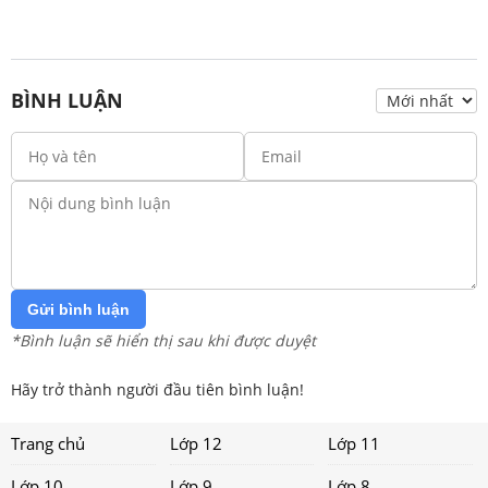
BÌNH LUẬN
Gửi bình luận
*Bình luận sẽ hiển thị sau khi được duyệt
Hãy trở thành người đầu tiên bình luận!
Trang chủ
Lớp 12
Lớp 11
Lớp 10
Lớp 9
Lớp 8