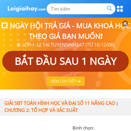
💥 NGÀY HỘI TRẢ GIÁ - MUA KHOÁ HỌC
THEO GIÁ BẠN MUỐN❗
🎯 LỚP 1-12 TẠI TUYENSINH247 (TỪ 10-12/08)
BẮT ĐẦU SAU 1 NGÀY
XEM CHI TIẾT
GIẢI SBT TOÁN HÌNH HỌC VÀ ĐẠI SỐ 11 NÂNG CAO
|
CHƯƠNG 2: TỔ HỢP VÀ XÁC SUẤT
Bình chọn: