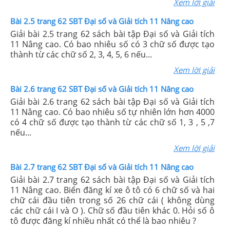
Xem lời giải
Bài 2.5 trang 62 SBT Đại số và Giải tích 11 Nâng cao
Giải bài 2.5 trang 62 sách bài tập Đại số và Giải tích
11 Nâng cao. Có bao nhiêu số có 3 chữ số được tạo
thành từ các chữ số 2, 3, 4, 5, 6 nếu...
Xem lời giải
Bài 2.6 trang 62 SBT Đại số và Giải tích 11 Nâng cao
Giải bài 2.6 trang 62 sách bài tập Đại số và Giải tích
11 Nâng cao. Có bao nhiêu số tự nhiên lớn hơn 4000
có 4 chữ số được tạo thành từ các chữ số 1, 3 , 5 ,7
nếu...
Xem lời giải
Bài 2.7 trang 62 SBT Đại số và Giải tích 11 Nâng cao
Giải bài 2.7 trang 62 sách bài tập Đại số và Giải tích
11 Nâng cao. Biển đăng kí xe ô tô có 6 chữ số và hai
chữ cái đầu tiên trong số 26 chữ cái ( không dùng
các chữ cái I và O ). Chữ số đầu tiên khác 0. Hỏi số ô
tô được đăng kí nhiều nhất có thể là bao nhiêu ?