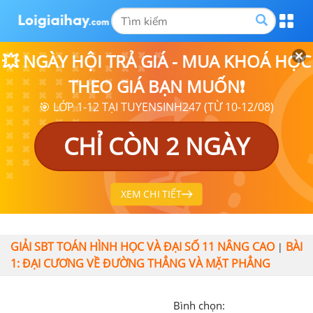
💥 NGÀY HỘI TRẢ GIÁ - MUA KHOÁ HỌC
THEO GIÁ BẠN MUỐN❗
🎯 LỚP 1-12 TẠI TUYENSINH247 (TỪ 10-12/08)
CHỈ CÒN 2 NGÀY
XEM CHI TIẾT
GIẢI SBT TOÁN HÌNH HỌC VÀ ĐẠI SỐ 11 NÂNG CAO
BÀI
|
1: ĐẠI CƯƠNG VỀ ĐƯỜNG THẲNG VÀ MẶT PHẲNG
Bình chọn: