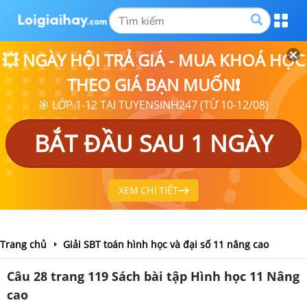
💥 NGÀY HỘI TRẢ GIÁ - MUA KHOÁ HỌC
THEO GIÁ BẠN MUỐN❗
🎯 LỚP 1-12 TẠI TUYENSINH247 (TỪ 10-12/08)
BẮT ĐẦU SAU 1 NGÀY
XEM CHI TIẾT
Trang chủ
Giải SBT toán hình học và đại số 11 nâng cao
Câu 28 trang 119 Sách bài tập Hình học 11 Nâng
cao