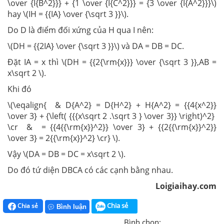
\over {I{B^2}}} + {1 \over {I{C^2}}} = {3 \over {I{A^2}}}\)
hay \(IH = {{IA} \over {\sqrt 3 }}\).
Do D là điểm đối xứng của H qua I nên:
\(DH = {{2IA} \over {\sqrt 3 }}\) và DA = DB = DC.
Đặt IA = x thì \(DH = {{2{\rm{x}}} \over {\sqrt 3 }},AB =
x\sqrt 2 \).
Khi đó
\(\eqalign{ & D{A^2} = D{H^2} + H{A^2} = {{4{x^2}}
\over 3} + {\left( {{{x\sqrt 2 .\sqrt 3 } \over 3}} \right)^2}
\cr & = {{4{{\rm{x}}^2}} \over 3} + {{2{{\rm{x}}^2}}
\over 3} = 2{{\rm{x}}^2} \cr} \).
Vậy \(DA = DB = DC = x\sqrt 2 \).
Do đó tứ diện DBCA có các cạnh bằng nhau.
Loigiaihay.com
Chia sẻ
Chia sẻ
Bình luận
Bình chọn: