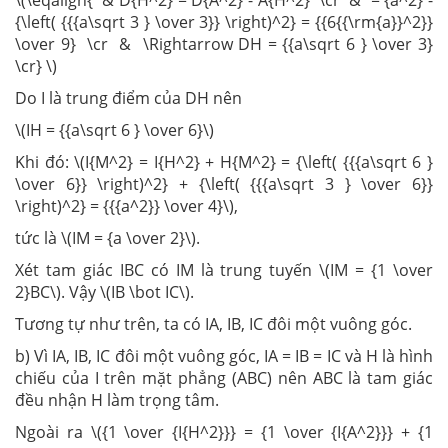
\(\eqalign{ & D{H^2} = D{A^2} - A{H^2} \cr & = {a^2} -
{\left( {{{a\sqrt 3 } \over 3}} \right)^2} = {{6{{\rm{a}}^2}}
\over 9} \cr & \Rightarrow DH = {{a\sqrt 6 } \over 3}
\cr} \)
Do I là trung điểm của DH nên
\(IH = {{a\sqrt 6 } \over 6}\)
Khi đó: \(I{M^2} = I{H^2} + H{M^2} = {\left( {{{a\sqrt 6 }
\over 6}} \right)^2} + {\left( {{{a\sqrt 3 } \over 6}}
\right)^2} = {{{a^2}} \over 4}\),
tức là \(IM = {a \over 2}\).
Xét tam giác IBC có IM là trung tuyến \(IM = {1 \over
2}BC\). Vậy \(IB \bot IC\).
Tương tự như trên, ta có IA, IB, IC đôi một vuông góc.
b) Vì IA, IB, IC đôi một vuông góc, IA = IB = IC và H là hình
chiếu của I trên mặt phẳng (ABC) nên ABC là tam giác
đều nhận H làm trọng tâm.
Ngoài ra \({1 \over {I{H^2}}} = {1 \over {I{A^2}}} + {1