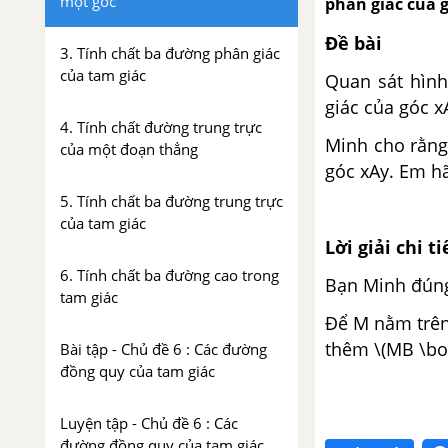
một góc
phân giác của g
Đề bài
3. Tính chất ba đường phân giác
của tam giác
Quan sát hình
giác của góc x
4. Tính chất đường trung trực
Minh cho rằng
của một đoạn thẳng
góc xAy. Em hã
5. Tính chất ba đường trung trực
của tam giác
Lời giải chi ti
6. Tính chất ba đường cao trong
Bạn Minh đúng
tam giác
Để M nằm trên
thêm \(MB \bot
Bài tập - Chủ đề 6 : Các đường
đồng quy của tam giác
Luyện tập - Chủ đề 6 : Các
đường đồng quy của tam giác