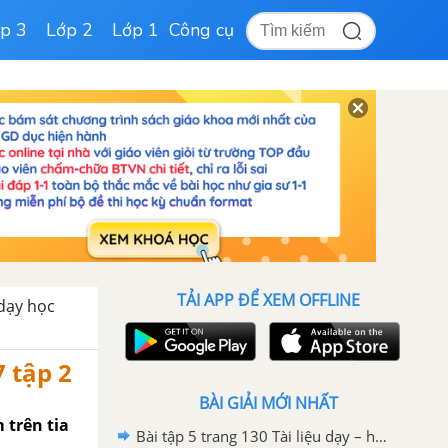
p 3
Lớp 2
Lớp 1
Công cụ
TẢI APP ĐỂ XEM OFFLINE
 dạy học
 tập 2
BÀI GIẢI MỚI NHẤT
 trên tia
Bài tập 5 trang 130 Tài liệu dạy – học Toán 7 tập 2 - Hình học