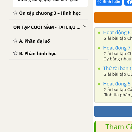
Bình luận
Ôn tập chương 3 – Hình học
ÔN TẬP CUỐI NĂM - TÀI LIỆU DẠY-HỌC TOÁN 7
Hoạt động 6 t
Giải bài tập C
A. Phần đại số
Hoạt động 7 t
B. Phần hình học
Giải bài tập 
Oy bằng nhau 
Thử tài bạn t
Giải bài tập Q
Hoạt động 5 t
Giải bài tập C
định tia phân 
Tham Gi