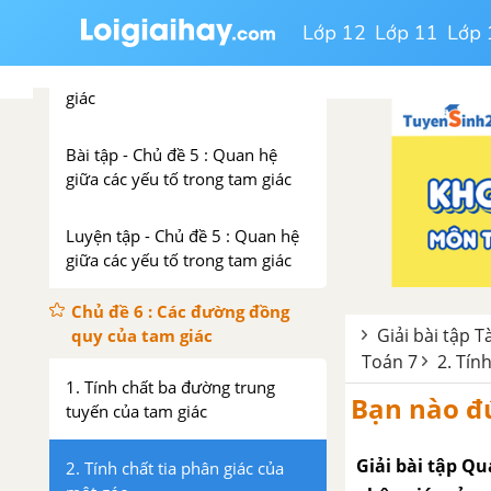
Lớp 12
Lớp 11
Lớp 
3. Quan hệ giữa ba cạnh của
một tam giác bất đẳng thức tam
giác
Bài tập - Chủ đề 5 : Quan hệ
giữa các yếu tố trong tam giác
Luyện tập - Chủ đề 5 : Quan hệ
giữa các yếu tố trong tam giác
Chủ đề 6 : Các đường đồng
Giải bài tập T
quy của tam giác
Toán 7
2. Tín
1. Tính chất ba đường trung
Bạn nào đú
tuyến của tam giác
Giải bài tập Q
2. Tính chất tia phân giác của