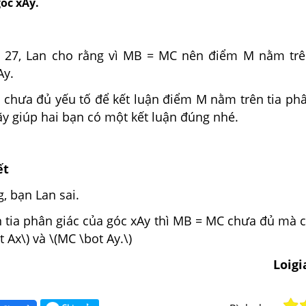
óc xAy.
 27, Lan cho rằng vì MB = MC nên điểm M nằm trê
Ay.
 chưa đủ yếu tố để kết luận điểm M nằm trên tia phâ
y giúp hai bạn có một kết luận đúng nhé.
ết
, bạn Lan sai.
 tia phân giác của góc xAy thì MB = MC chưa đủ mà c
 Ax\) và \(MC \bot Ay.\)
Loig