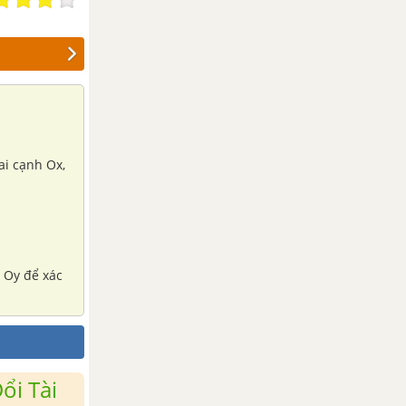
ai cạnh Ox,
h Oy để xác
ổi Tài