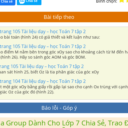
Bình chọn:
Chia sẻ
Chia sẻ
Bài tiếp theo
rang 105 Tài liệu dạy – học Toán 7 tập 2
ho bài toán (hình 24) có giả thiết và kết luận như sau:
rang 105 Tài liệu dạy – học Toán 7 tập 2
Cho điểm M nằm bên trong góc xOy sao cho khoảng cách từ M đến h
(hình 26). Hãy so sánh góc AOM và góc BOM.
rang 105 Tài liệu dạy – học Toán 7 tập 2
uan sát hình 25, biết Oz là tia phân giác của góc xOy
rang 104 Tài liệu dạy – học Toán 7 tập 2
ắt một góc xOy bằng giấy rồi gấp lại sao cho cạnh Ox trùng với cạn
giác Oz của góc đó (hình 22).
Báo lỗi - Góp ý
a Group Dành Cho Lớp 7 Chia Sẻ, Trao Đ