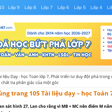
10
Lớp 9
Lớp 8
Lớp 7
Lớp 6
Lớp 5
Lớp 4
Lớ
ài liệu Dạy - học Toán lớp 7, Phát triển tư duy đột phá trong
h chất tia phân giác của một góc
ng trang 105 Tài liệu dạy – học Toán 7
uan sát hình 27, Lan cho rằng vì MB = MC nên điểm M nằm