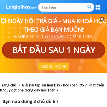
💥 NGÀY HỘI TRẢ GIÁ - MUA KHOÁ HỌC
THEO GIÁ BẠN MUỐN❗
🎯 LỚP 1-12 TẠI TUYENSINH247 (TỪ 10-12/08)
BẮT ĐẦU SAU 1 NGÀY
XEM CHI TIẾT
Trang chủ
Giải bài tập Tài liệu Dạy - học Toán lớp 7, Phát triển
tư duy đột phá trong dạy học Toán 7
Bạn nào đúng 3 chủ đề 6 ?