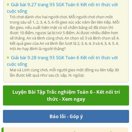
Giải bài 9.27 trang 93 SGK Toán 6 Kết nối tri thức với
cuộc sống
Trò chơi dành cho hai người chơi. Mỗi người chơi chọn một
trong sáu số 1, 2, 3, 4, 5, 6 rồi gieo súc xắc năm lần liên tiếp. Mỗi
lần gieo, nếu xuất hiện mặt có số chấm bằng số đã chọn thì
được 10 điểm, ngược lại bị trừ 5 điểm. Ai được nhiều điểm hơn
sẽ thắng. An và Bình cùng chơi, An chọn số 3 và Bình chọn số 4.
Kết quả gieo của An và Bình lần lượt là 2, 3, 6, 4, 3 và 4, 3, 4, 5, 4.
Hỏi An hay Bình là người thắng?
Giải bài 9.28 trang 93 SGK Toán 6 Kết nối tri thức với
cuộc sống
Mai và Linh cùng chơi, mỗi người gieo một đồng xu liên tiếp 30
lần được kết quả như sau (S: sấp, N: ngửa):
Luyện Bài Tập Trắc nghiệm Toán 6 - Kết nối tri
thức - Xem ngay
Báo lỗi - Góp ý