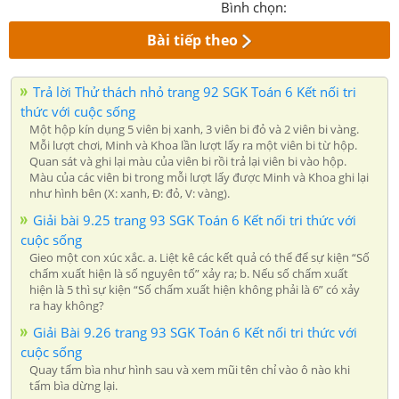
Bình chọn:
Bài tiếp theo
Trả lời Thử thách nhỏ trang 92 SGK Toán 6 Kết nối tri
thức với cuộc sống
Một hộp kín dụng 5 viên bị xanh, 3 viên bi đỏ và 2 viên bi vàng.
Mỗi lượt chơi, Minh và Khoa lần lượt lấy ra một viên bi từ hộp.
Quan sát và ghi lại màu của viên bi rồi trả lại viên bi vào hộp.
Màu của các viên bi trong mỗi lượt lấy được Minh và Khoa ghi lại
như hình bên (X: xanh, Đ: đỏ, V: vàng).
Giải bài 9.25 trang 93 SGK Toán 6 Kết nối tri thức với
cuộc sống
Gieo một con xúc xắc. a. Liệt kê các kết quả có thể để sự kiện “Số
chấm xuất hiện là số nguyên tố” xảy ra; b. Nếu số chấm xuất
hiện là 5 thì sự kiện “Số chấm xuất hiện không phải là 6” có xảy
ra hay không?
Giải Bài 9.26 trang 93 SGK Toán 6 Kết nối tri thức với
cuộc sống
Quay tấm bìa như hình sau và xem mũi tên chỉ vào ô nào khi
tấm bìa dừng lại.