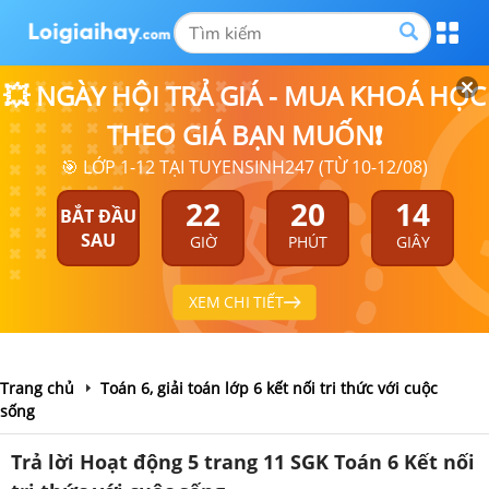
💥 NGÀY HỘI TRẢ GIÁ - MUA KHOÁ HỌC
THEO GIÁ BẠN MUỐN❗
🎯 LỚP 1-12 TẠI TUYENSINH247 (TỪ 10-12/08)
22
20
13
BẮT ĐẦU
SAU
GIỜ
PHÚT
GIÂY
XEM CHI TIẾT
Trang chủ
Toán 6, giải toán lớp 6 kết nối tri thức với cuộc
sống
Trả lời Hoạt động 5 trang 11 SGK Toán 6 Kết nối