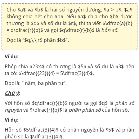
Cho $a$ và $b$ là hai số nguyên dương, $a > b$, $a$
không chia hết cho $b$. Nếu $a$ chia cho $b$ được
thương là $q$ và số dư là $r$, thì ta viết $\dfrac{a}{b}
= q\dfrac{r}{b}$ và gọi $q\dfrac{r}{b}$ là
hỗn số
.
Đọc là “$q,\,\,r$ phần $b$”.
Ví dụ:
Phép chia $23:4$ có thương là $5$ và số dư là $3$ nên
ta có: $\dfrac{{23}}{4} = 5\dfrac{3}{4}$.
Đọc là: “ năm, ba phần tư”.
Chú ý
:
Với hỗn số $q\dfrac{r}{b}$ người ta gọi $q$ là
phần số
nguyên
và $\dfrac{r}{b}$ là
phần phân số
của hỗn số.
Ví dụ:
Hỗn số $5\dfrac{3}{4}$ có phần nguyên là $5$ và phần
phân số là $\dfrac{3}{4}$.