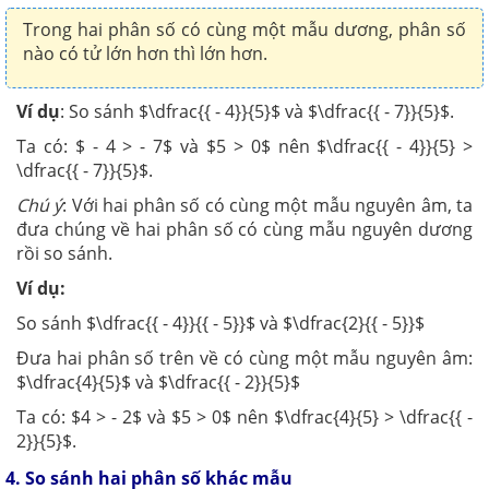
Trong hai phân số có cùng một mẫu dương, phân số
nào có tử lớn hơn thì lớn hơn.
Ví dụ
: So sánh $\dfrac{{ - 4}}{5}$ và $\dfrac{{ - 7}}{5}$.
Ta có: $ - 4 > - 7$ và $5 > 0$ nên $\dfrac{{ - 4}}{5} >
\dfrac{{ - 7}}{5}$.
Chú ý
: Với hai phân số có cùng một mẫu nguyên âm, ta
đưa chúng về hai phân số có cùng mẫu nguyên dương
rồi so sánh.
Ví dụ:
So sánh $\dfrac{{ - 4}}{{ - 5}}$ và $\dfrac{2}{{ - 5}}$
Đưa hai phân số trên về có cùng một mẫu nguyên âm:
$\dfrac{4}{5}$ và $\dfrac{{ - 2}}{5}$
Ta có: $4 > - 2$ và $5 > 0$ nên $\dfrac{4}{5} > \dfrac{{ -
2}}{5}$.
4. So sánh hai phân số khác mẫu