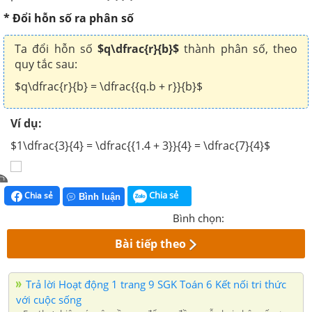
* Đổi hỗn số ra phân số
Ta đổi hỗn số
$q\dfrac{r}{b}$
thành phân số, theo
quy tắc sau:
$q\dfrac{r}{b} = \dfrac{{q.b + r}}{b}$
Ví dụ:
$1\dfrac{3}{4} = \dfrac{{1.4 + 3}}{4} = \dfrac{7}{4}$
Chia sẻ
Chia sẻ
Bình luận
Bình chọn:
Bài tiếp theo
Trả lời Hoạt động 1 trang 9 SGK Toán 6 Kết nối tri thức
với cuộc sống