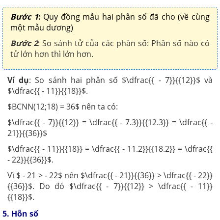
Bước 1
:
Quy đồng mẫu hai phân số đã cho (về cùng
một mẫu dương)
Bước 2
: So sánh tử của các phân số: Phân số nào có
tử lớn hơn thì lớn hơn.
Ví dụ
: So sánh hai phân số $\dfrac{{ - 7}}{{12}}$ và
$\dfrac{{ - 11}}{{18}}$.
$BCNN(12;18) = 36$ nên ta có:
$\dfrac{{ - 7}}{{12}} = \dfrac{{ - 7.3}}{{12.3}} = \dfrac{{ -
21}}{{36}}$
$\dfrac{{ - 11}}{{18}} = \dfrac{{ - 11.2}}{{18.2}} = \dfrac{{
- 22}}{{36}}$.
Vì $ - 21 > - 22$ nên $\dfrac{{ - 21}}{{36}} > \dfrac{{ - 22}}
{{36}}$. Do đó $\dfrac{{ - 7}}{{12}} > \dfrac{{ - 11}}
{{18}}$.
5. Hỗn số