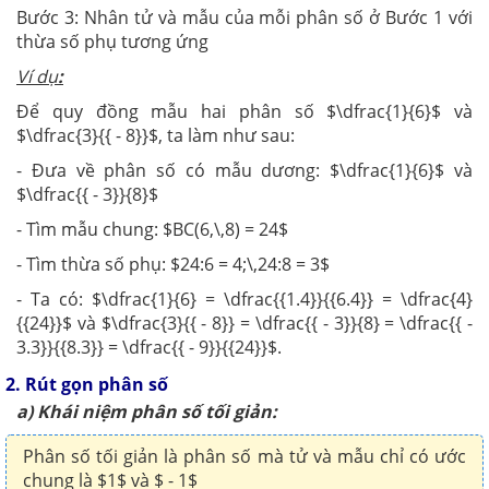
Bước 3: Nhân tử và mẫu của mỗi phân số ở Bước 1 với
thừa số phụ tương ứng
Ví dụ
:
Để quy đồng mẫu hai phân số $\dfrac{1}{6}$ và
$\dfrac{3}{{ - 8}}$, ta làm như sau:
- Đưa về phân số có mẫu dương: $\dfrac{1}{6}$ và
$\dfrac{{ - 3}}{8}$
- Tìm mẫu chung: $BC(6,\,8) = 24$
- Tìm thừa số phụ: $24:6 = 4;\,24:8 = 3$
- Ta có: $\dfrac{1}{6} = \dfrac{{1.4}}{{6.4}} = \dfrac{4}
{{24}}$ và $\dfrac{3}{{ - 8}} = \dfrac{{ - 3}}{8} = \dfrac{{ -
3.3}}{{8.3}} = \dfrac{{ - 9}}{{24}}$.
2. Rút gọn phân số
a) Khái niệm phân số tối giản:
Phân số tối giản là phân số mà tử và mẫu chỉ có ước
chung là $1$ và $ - 1$