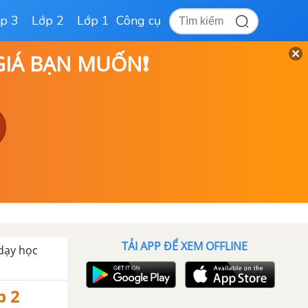
p 3
Lớp 2
Lớp 1
Công cụ
 GIÁ BẠN MUỐN❗
TẢI APP ĐỂ XEM OFFLINE
 dạy học
p 2