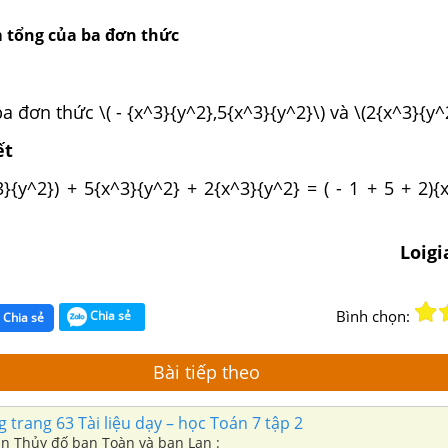
m tổng của ba đơn thức
 đơn thức \( - {x^3}{y^2},5{x^3}{y^2}\) và \(2{x^3}{y^2
ết
^3}{y^2}) + 5{x^3}{y^2} + 2{x^3}{y^2} = ( - 1 + 5 + 2){
Loig
Bình chọn:
Chia sẻ
Chia sẻ
Bài tiếp theo
trang 63 Tài liệu dạy – học Toán 7 tập 2
ạn Thủy đố bạn Toàn và bạn Lan :