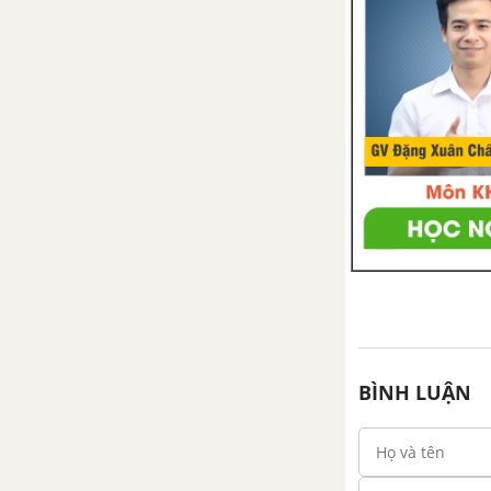
4. Tính chất đường trung trực
của một đoạn thẳng
5. Tính chất ba đường trung trực
của tam giác
6. Tính chất ba đường cao trong
tam giác
Bài tập - Chủ đề 6 : Các đường
đồng quy của tam giác
Luyện tập - Chủ đề 6 : Các
đường đồng quy của tam giác
BÌNH LUẬN
Ôn tập chương 3 – Hình học
ÔN TẬP CUỐI NĂM - TÀI LIỆU DẠY-HỌC TOÁN 7