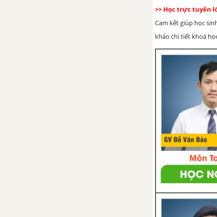
Bài tập - Chủ đề 5 : Quan hệ
>> Học trực tuyến 
giữa các yếu tố trong tam giác
Cam kết giúp học sin
khảo chi tiết khoá học
Luyện tập - Chủ đề 5 : Quan hệ
giữa các yếu tố trong tam giác
Chủ đề 6 : Các đường đồng
quy của tam giác
1. Tính chất ba đường trung
tuyến của tam giác
2. Tính chất tia phân giác của
một góc
3. Tính chất ba đường phân giác
của tam giác