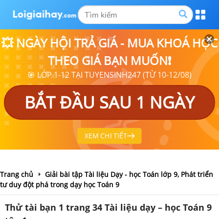
💥 NGÀY HỘI TRẢ GIÁ - MUA KHOÁ HỌC
THEO GIÁ BẠN MUỐN❗
🎯 LỚP 1-12 TẠI TUYENSINH247 (TỪ 10-12/08)
BẮT ĐẦU SAU 1 NGÀY
XEM CHI TIẾT
Trang chủ
Giải bài tập Tài liệu Dạy - học Toán lớp 9, Phát triển
tư duy đột phá trong dạy học Toán 9
Thử tài bạn 1 trang 34 Tài liệu dạy – học Toán 9