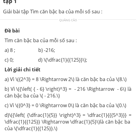
tập 1
Giải bài tập Tìm căn bậc ba của mỗi số sau :
QUẢNG CÁO
Đề bài
Tìm căn bậc ba của mỗi số sau :
a) 8 ; b) -216;
c) 0; d) \(\dfrac{1}{{125}}\);
Lời giải chi tiết
a) Vì \({2^3} = 8 \Rightarrow 2\) là căn bậc ba của \(8.\)
b) Vì \({\left( { - 6} \right)^3} = - 216 \Rightarrow - 6\) là
căn bậc ba của \( - 216.\)
c) Vì \({0^3} = 0 \Rightarrow 0\) là căn bậc ba của \(0.\)
d)\({\left( {\dfrac{1}{5}} \right)^3} = \dfrac{1}{{{5^3}}} =
\dfrac{1}{{125}} \Rightarrow \dfrac{1}{5}\)là căn bậc ba
của \(\dfrac{1}{{125}}.\)