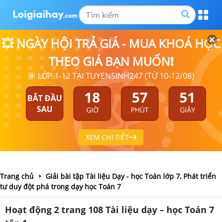
💥 NGÀY HỘI TRẢ GIÁ - MUA KHOÁ HỌC
THEO GIÁ BẠN MUỐN❗
🎯 LỚP 1-12 TẠI TUYENSINH247 (TỪ 10-12/08)
18
57
50
BẮT ĐẦU
SAU
GIỜ
PHÚT
GIÂY
XEM CHI TIẾT
Trang chủ
Giải bài tập Tài liệu Dạy - học Toán lớp 7, Phát triển
tư duy đột phá trong dạy học Toán 7
Hoạt động 2 trang 108 Tài liệu dạy – học Toán 7