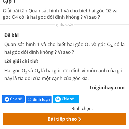
tập 1
Giải bài tập Quan sát hình 1 và cho biết hai góc O2 và
góc O4 có là hai góc đối đỉnh không ? Vì sao ?
QUẢNG CÁO
Đề bài
Quan sát hình 1 và cho biết hai góc O
và góc O
có là
2
4
hai góc đối đỉnh không ? Vì sao ?
Lời giải chi tiết
Hai góc O
và O
là hai góc đối đỉnh vì mỗi cạnh của góc
2
4
này là tia đối của một cạnh của góc kia.
Loigiaihay.com
Chia sẻ
Chia sẻ
Bình luận
Bình chọn:
Bài tiếp theo