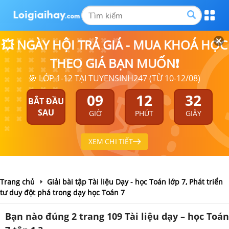
💥 NGÀY HỘI TRẢ GIÁ - MUA KHOÁ HỌC
THEO GIÁ BẠN MUỐN❗
🎯 LỚP 1-12 TẠI TUYENSINH247 (TỪ 10-12/08)
09
12
32
BẮT ĐẦU
SAU
GIỜ
PHÚT
GIÂY
XEM CHI TIẾT
Trang chủ
Giải bài tập Tài liệu Dạy - học Toán lớp 7, Phát triển
tư duy đột phá trong dạy học Toán 7
Bạn nào đúng 2 trang 109 Tài liệu dạy – học Toán