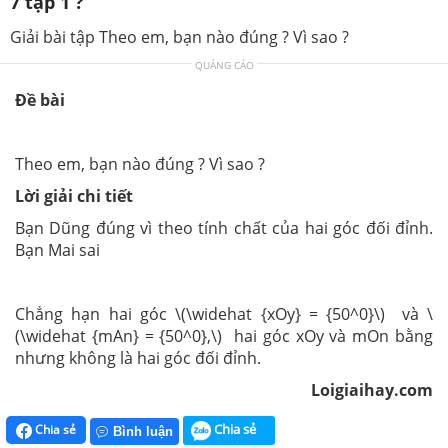
7 tập 1 ?
Giải bài tập Theo em, bạn nào đúng ? Vì sao ?
QUẢNG CÁO
Đề bài
Theo em, bạn nào đúng ? Vì sao ?
Lời giải chi tiết
Bạn Dũng đúng vì theo tính chất của hai góc đối đỉnh.
Bạn Mai sai
Chẳng hạn hai góc \(\widehat {xOy} = {50^0}\) và \
(\widehat {mAn} = {50^0},\) hai góc xOy và mOn bằng
nhưng không là hai góc đối đỉnh.
Loigiaihay.com
Chia sẻ
Chia sẻ
Bình luận