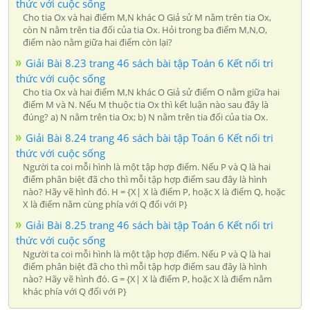
thức với cuộc sống
Cho tia Ox và hai điểm M,N khác O Giả sử M nằm trên tia Ox,
còn N nằm trên tia đối của tia Ox. Hỏi trong ba điểm M,N,O,
điểm nào nằm giữa hai điểm còn lại?
Giải Bài 8.23 trang 46 sách bài tập Toán 6 Kết nối tri
thức với cuộc sống
Cho tia Ox và hai điểm M,N khác O Giả sử điểm O nằm giữa hai
điểm M và N. Nếu M thuộc tia Ox thì kết luận nào sau đây là
đúng? a) N nằm trên tia Ox; b) N nằm trên tia đối của tia Ox.
Giải Bài 8.24 trang 46 sách bài tập Toán 6 Kết nối tri
thức với cuộc sống
Người ta coi mỗi hình là một tập hợp điểm. Nếu P và Q là hai
điểm phân biệt đã cho thì mỗi tập hợp điểm sau đây là hình
nào? Hãy vẽ hình đó. H = {X| X là điểm P, hoặc X là điểm Q, hoặc
X là điểm nằm cùng phía với Q đối với P}
Giải Bài 8.25 trang 46 sách bài tập Toán 6 Kết nối tri
thức với cuộc sống
Người ta coi mỗi hình là một tập hợp điểm. Nếu P và Q là hai
điểm phân biệt đã cho thì mỗi tập hợp điểm sau đây là hình
nào? Hãy vẽ hình đó. G = {X| X là điểm P, hoặc X là điểm nằm
khác phía với Q đối với P}