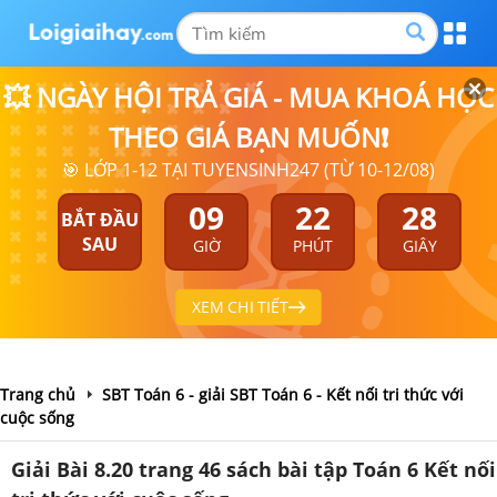
💥 NGÀY HỘI TRẢ GIÁ - MUA KHOÁ HỌC
THEO GIÁ BẠN MUỐN❗
🎯 LỚP 1-12 TẠI TUYENSINH247 (TỪ 10-12/08)
09
22
28
BẮT ĐẦU
SAU
GIỜ
PHÚT
GIÂY
XEM CHI TIẾT
Trang chủ
SBT Toán 6 - giải SBT Toán 6 - Kết nối tri thức với
cuộc sống
Giải Bài 8.20 trang 46 sách bài tập Toán 6 Kết nối