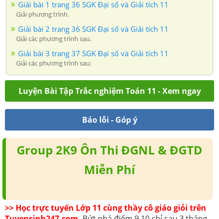
Giải bài 1 trang 36 SGK Đại số và Giải tích 11
Giải phương trình.
Giải bài 2 trang 36 SGK Đại số và Giải tích 11
Giải các phương trình sau.
Giải bài 3 trang 37 SGK Đại số và Giải tích 11
Giải các phương trình sau:
Luyện Bài Tập Trắc nghiệm Toán 11 - Xem ngay
Báo lỗi - Góp ý
Group 2K9 Ôn Thi ĐGNL & ĐGTD
Miễn Phí
>> Học trực tuyến Lớp 11 cùng thầy cô giáo giỏi trên
Tuyensinh247.com.
Bứt phá điểm 9,10 chỉ sau 3 tháng.