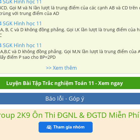
54 SGK Hình học 11
CD. Gọi M và N lần lượt là trung điểm của các cạnh AB và CD trên
trùng với trung điểm của AD
54 SGK Hình học 11
, B, C và D không đồng phẳng. Gọi I,K lần lượt là trung điểm của 
C
54 SGK Hình học 11
A,B,C và D không đồng phẳng. Gọi M,N lần lượt là trung điểm của 
lấy điểm P sao cho BP=2PD
>> Xem thêm
Luyện Bài Tập Trắc nghiệm Toán 11 - Xem ngay
Báo lỗi - Góp ý
roup 2K9 Ôn Thi ĐGNL & ĐGTD Miễn Phí