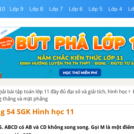
10
Lớp 9
Lớp 8
Lớp 7
Lớp 6
Lớp 5
Lớp 4
Lớ
giải bài tập toán lớp 11 đầy đủ đại số và giải tích, hình học
 thẳng và mặt phẳng
ng 54 SGK Hình học 11
S. ABCD có AB và CD không song song. Gọi M là một điể