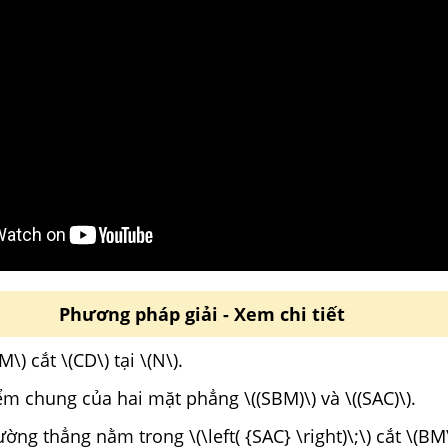
Phương pháp giải - Xem chi tiết
M\) cắt \(CD\) tại \(N\).
ểm chung của hai mặt phẳng \((SBM)\) và \((SAC)\).
ng thẳng nằm trong \(\left( {SAC} \right)\;\) cắt \(BM\) 