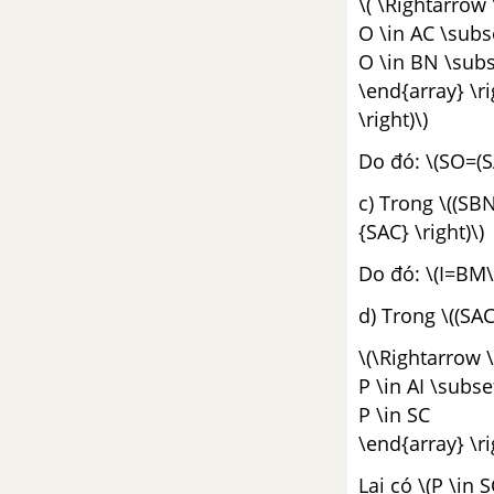
\( \Rightarrow 
O \in AC \subse
O \in BN \subse
\end{array} \ri
\right)\)
Do đó: \(SO=(S
c) Trong \((SBN
{SAC} \right)\)
Do đó: \(I=BM\
d) Trong \((SAC)
\(\Rightarrow \
P \in AI \subse
P \in SC
\end{array} \ri
Lại có \(P \in S