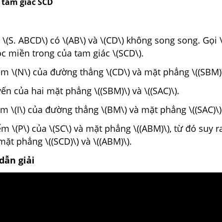
 tam giác SCD
\(S. ABCD\) có \(AB\) và \(CD\) không song song. Gọi \
c miền trong của tam giác \(SCD\).
ểm \(N\) của đường thẳng \(CD\) và mặt phẳng \((SBM)\
yến của hai mặt phẳng \((SBM)\) và \((SAC)\).
ểm \(I\) của đường thẳng \(BM\) và mặt phẳng \((SAC)\)
ểm \(P\) của \(SC\) và mặt phẳng \((ABM)\), từ đó suy r
mặt phẳng \((SCD)\) và \((ABM)\).
dẫn giải