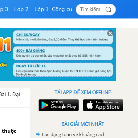
p 3
Lớp 2
Lớp 1
Công cụ
TẢI APP ĐỂ XEM OFFLINE
Bài 1. Đại
BÀI GIẢI MỚI NHẤT
m thuộc
Các dạng toán về khoảng cách