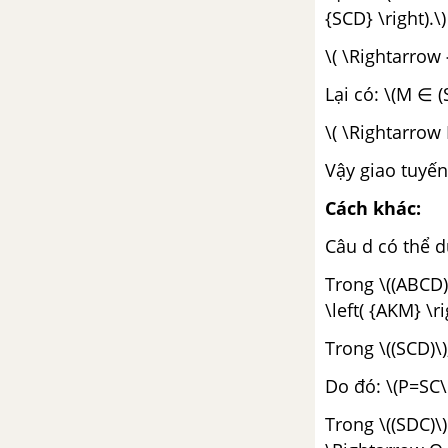
{SCD} \right).\)
\( \Rightarrow {
Lại có: \(M ∈ (
\( \Rightarrow M
Vậy giao tuyến
Cách khác:
Câu d có thể 
Trong \((ABCD)\
\left( {AKM} \ri
Trong \((SCD)\)
Do đó: \(P=SC\
Trong \((SDC)\)