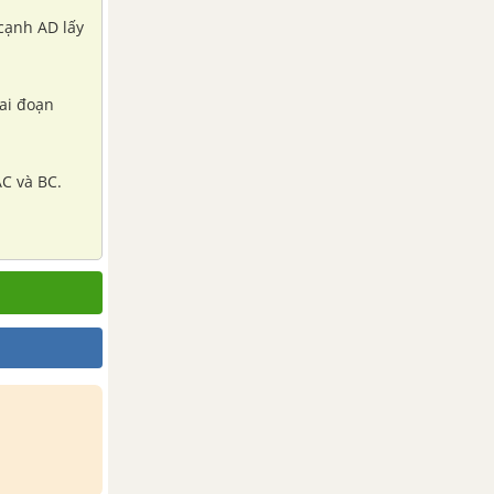
 cạnh AD lấy
hai đoạn
AC và BC.