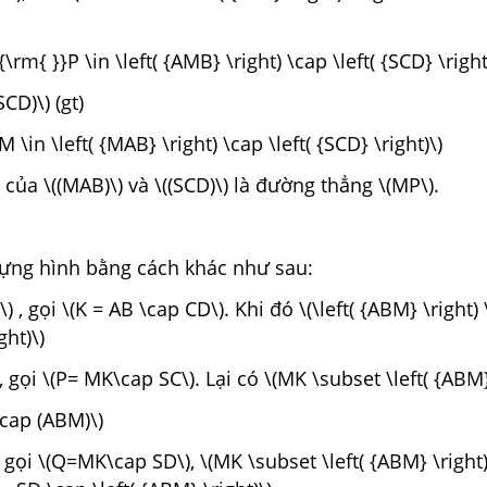
\rm{ }}P \in \left( {AMB} \right) \cap \left( {SCD} \right
SCD)\) (gt)
 \in \left( {MAB} \right) \cap \left( {SCD} \right)\)
 của \((MAB)\) và \((SCD)\) là đường thẳng \(MP\).
dựng hình bằng cách khác như sau:
) , gọi \(K = AB \cap CD\). Khi đó \(\left( {ABM} \right)
ght)\)
, gọi \(P= MK\cap SC\). Lại có \(MK \subset \left( {ABM} 
cap (ABM)\)
 gọi \(Q=MK\cap SD\), \(MK \subset \left( {ABM} \right