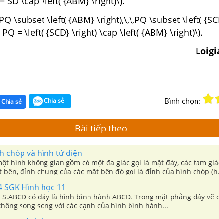
 SD \cap \left( {ABM} \right)\).
PQ \subset \left( {ABM} \right),\,\,PQ \subset \left( {SC
PQ = \left( {SCD} \right) \cap \left( {ABM} \right)\).
Loig
Bình chọn:
Chia sẻ
Chia sẻ
Bài tiếp theo
h chóp và hình tứ diện
một hình không gian gồm có một đa giác gọi là mặt đáy, các tam gi
t bên, đỉnh chung của các mặt bên đó gọi là đỉnh của hình chóp (h.
54 SGK Hình học 11
 S.ABCD có đáy là hình bình hành ABCD. Trong mặt phẳng đáy vẽ
không song song với các cạnh của hình bình hành...