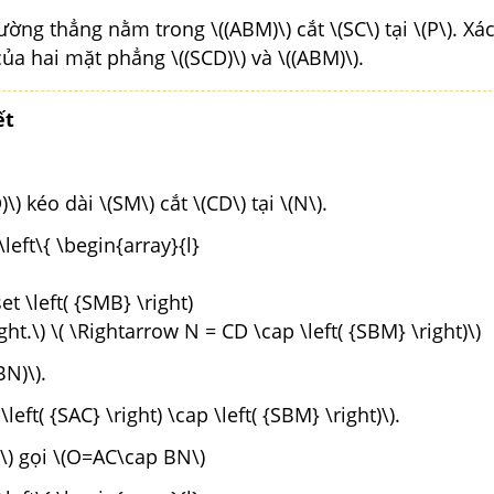
ờng thẳng nằm trong \((ABM)\) cắt \(SC\) tại \(P\). Xá
a hai mặt phẳng \((SCD)\) và \((ABM)\).
ết
\) kéo dài \(SM\) cắt \(CD\) tại \(N\).
\left\{ \begin{array}{l}
t \left( {SMB} \right)
ght.\) \( \Rightarrow N = CD \cap \left( {SBM} \right)\)
BN)\).
\left( {SAC} \right) \cap \left( {SBM} \right)\).
\) gọi \(O=AC\cap BN\)