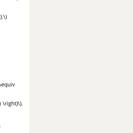
).\)
 \equiv
\right)\).
)