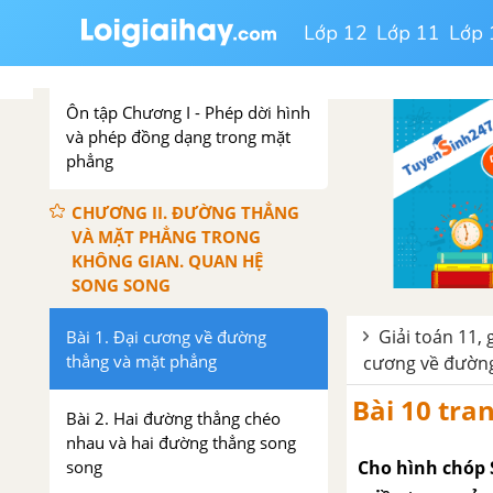
Lớp 12
Lớp 11
Lớp 
Bài 8. Phép đồng dạng
Ôn tập Chương I - Phép dời hình
và phép đồng dạng trong mặt
phẳng
CHƯƠNG II. ĐƯỜNG THẲNG
VÀ MẶT PHẲNG TRONG
KHÔNG GIAN. QUAN HỆ
SONG SONG
Giải toán 11, 
Bài 1. Đại cương về đường
thẳng và mặt phẳng
cương về đường
Bài 10 tra
Bài 2. Hai đường thẳng chéo
nhau và hai đường thẳng song
Cho hình chóp 
song