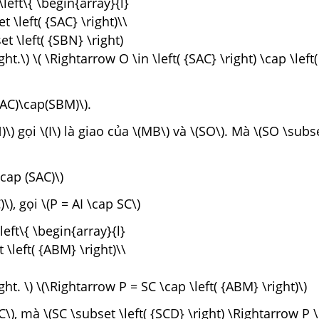
\left\{ \begin{array}{l}
t \left( {SAC} \right)\\
t \left( {SBN} \right)
ght.\) \( \Rightarrow O \in \left( {SAC} \right) \cap \left
AC)\cap(SBM)\).
)\) gọi \(I\) là giao của \(MB\) và \(SO\). Mà \(SO \subse
cap (SAC)\)
\), gọi \(P = AI \cap SC\)
left\{ \begin{array}{l}
t \left( {ABM} \right)\\
ght. \) \(\Rightarrow P = SC \cap \left( {ABM} \right)\)
C\), mà \(SC \subset \left( {SCD} \right) \Rightarrow P \i