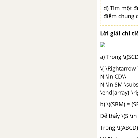
CÂU HỎI TỰ LUYỆN TOÁN 11
d) Tìm một đư
điểm chung củ
TẢI 50 ĐỀ KIỂM TRA 15 PHÚT TOÁN 11
Lời giải chi ti
TẢI 30 ĐỀ KIỂM TRA 1 TIẾT TOÁN 11
a) Trong \((SCD)
TẢI 5 ĐỀ THI GIỮA KÌ 1 TOÁN 11
\( \Rightarrow 
TẢI 25 ĐỀ THI HỌC KÌ 1 TOÁN 11
N \in CD\\
N \in SM \subse
TẢI 6 ĐỀ THI GIỮA HỌC KÌ 2 TOÁN 11
\end{array} \ri
b) \((SBM) ≡ (S
TẢI 20 ĐỀ THI HỌC KÌ 2 TOÁN 11
Dễ thấy \(S \in 
Trong \((ABCD)