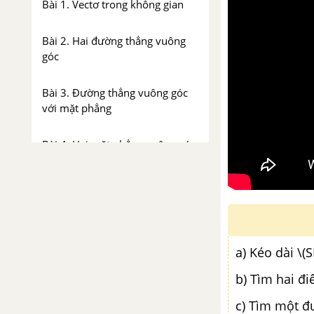
Bài 1. Vectơ trong không gian
Bài 2. Hai đường thẳng vuông
góc
Bài 3. Đường thẳng vuông góc
với mặt phẳng
Bài 4. Hai mặt phẳng vuông góc
Bài 5. Khoảng cách
Ôn tập chương III - Vectơ trong
không gian. Quan hệ vuông góc
trong không gian
a) Kéo dài \(S
b) Tìm hai đi
ÔN TẬP CUỐI NĂM HÌNH HỌC
- TOÁN 11
c) Tìm một đườ