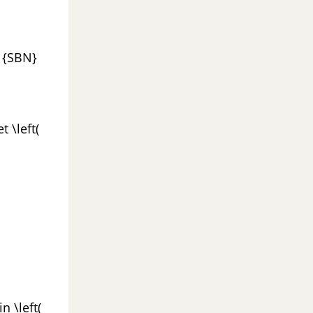
( {SBN}
t \left(
n \left(