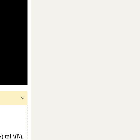
tại \(I\).