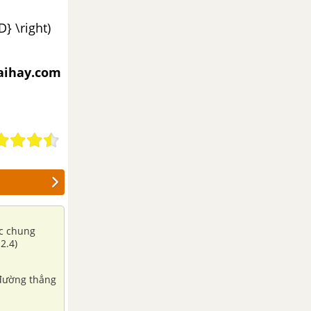
D} \right)
iaihay.com
ác chung
2.4)
 đường thẳng