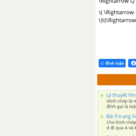
\Rightarrow Q =
\( \Rightarrow 
\)\(\Rightarrow 
Bình luận
Lý thuyết hìn
Hình chóp là 
đỉnh gọi là mặ
Bài 9 trang 
Cho hình chóp
d đi qua A và 