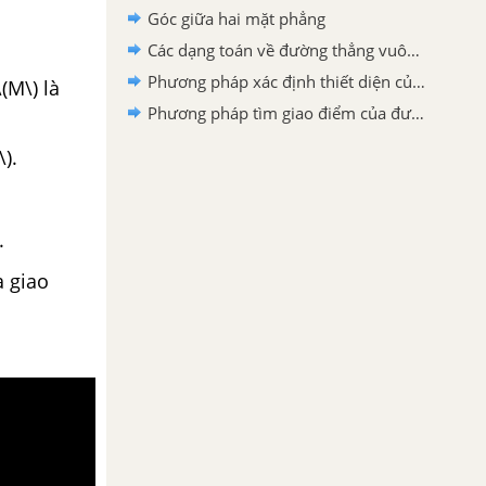
Góc giữa hai mặt phẳng
Các dạng toán về đường thẳng vuông góc với mặt phẳng
Phương pháp xác định thiết diện của hình chóp
(M\) là
Phương pháp tìm giao điểm của đường thẳng và mặt phẳng
).
.
a giao