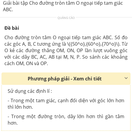
Giải bài tập Cho đường tròn tâm O ngoại tiếp tam giác
ABC.
QUẢNG CÁO
Đề bài
Cho đường tròn tâm O ngoại tiếp tam giác ABC. Số đo
các góc A, B, C tương ứng là \({50^o},{60^o},{70^o}\). Từ
O kẻ các đường thẳng OM, ON, OP lần lượt vuông góc
với các dây BC, AC, AB tại M, N, P. So sánh các khoảng
cách OM, ON và OP.
Phương pháp giải - Xem chi tiết
Sử dụng các định lí :
- Trong một tam giác, cạnh đối diện với góc lớn hơn
thì lớn hơn.
- Trong một đường tròn, dây lớn hơn thì gần tâm
hơn.