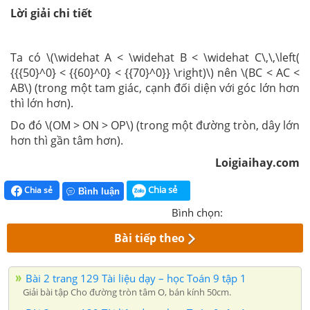
Lời giải chi tiết
Ta có \(\widehat A < \widehat B < \widehat C\,\,\left(
{{{50}^0} < {{60}^0} < {{70}^0}} \right)\) nên \(BC < AC <
AB\) (trong một tam giác, cạnh đối diện với góc lớn hơn
thì lớn hơn).
Do đó \(OM > ON > OP\) (trong một đường tròn, dây lớn
hơn thì gần tâm hơn).
Loigiaihay.com
Chia sẻ
Chia sẻ
Bình luận
Bình chọn:
Bài tiếp theo
Bài 2 trang 129 Tài liệu dạy – học Toán 9 tập 1
Giải bài tập Cho đường tròn tâm O, bán kính 50cm.