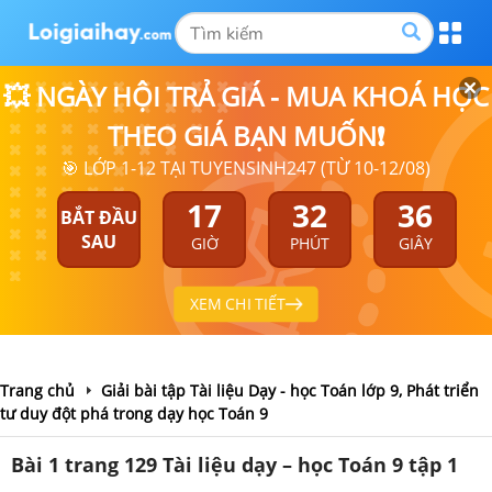
💥 NGÀY HỘI TRẢ GIÁ - MUA KHOÁ HỌC
THEO GIÁ BẠN MUỐN❗
🎯 LỚP 1-12 TẠI TUYENSINH247 (TỪ 10-12/08)
17
32
35
BẮT ĐẦU
SAU
GIỜ
PHÚT
GIÂY
XEM CHI TIẾT
Trang chủ
Giải bài tập Tài liệu Dạy - học Toán lớp 9, Phát triển
tư duy đột phá trong dạy học Toán 9
Bài 1 trang 129 Tài liệu dạy – học Toán 9 tập 1