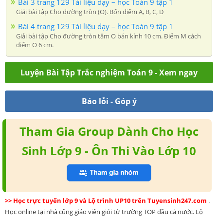
Bài 3 trang 129 Tài liệu dạy – học Toán 9 tập 1
Giải bài tập Cho đường tròn (O). Bốn điểm A, B, C, D
Bài 4 trang 129 Tài liệu dạy – học Toán 9 tập 1
Giải bài tập Cho đường tròn tâm O bán kính 10 cm. Điểm M cách
điểm O 6 cm.
Luyện Bài Tập Trắc nghiệm Toán 9 - Xem ngay
Báo lỗi - Góp ý
Tham Gia Group Dành Cho Học
Sinh Lớp 9 - Ôn Thi Vào Lớp 10
>> Học trực tuyến lớp 9 và Lộ trình UP10 trên Tuyensinh247.com
.
Học online tại nhà cũng giáo viên giỏi từ trường TOP đầu cả nước. Lộ