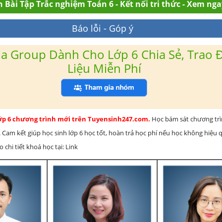
 Bài Tập Trắc nghiệm Toán 6 - Kết nối tri thức - Xem nga
Báo lỗi - Góp ý
a Group Dành Cho Lớp 6 Chia Sẻ, Trao Đ
Liệu Miễn Phí
lớp 6 chương trình mới trên Tuyensinh247.com.
Học bám sát chương tr
 Cam kết giúp học sinh lớp 6 học tốt, hoàn trả học phí nếu học không hiệu
chi tiết khoá học tại: Link