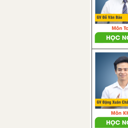
Luyện tập chung trang 65
Bài tập cuối chương VIII
CHƯƠNG IX. DỮ LIỆU VÀ XÁC
SUẤT THỰC NGHIỆM
Bài 38. Dữ liệu và thu thập dữ
liệu
Bài 39. Bảng thống kê và biểu
đồ tranh
Bài 40. Biểu đồ cột
Bài 41. Biểu đồ cột kép
Bài 42. Kết quả có thể và sự