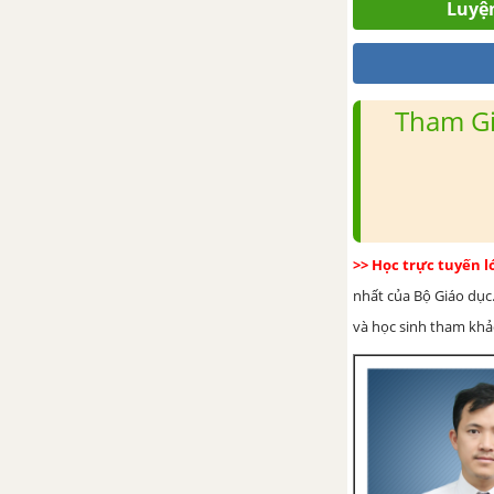
Luyện
Bài 32. Điểm và đường thẳng
Bài 33. Điểm nằm giữa hai
điểm. Tia
Tham Gi
Bài 34. Đoạn thẳng. Độ dài
đoạn thẳng
Bài 35. Trung điểm của đoạn
>> Học trực tuyến 
thẳng
nhất của Bộ Giáo dục.
và học sinh tham khảo 
Luyện tập chung trang 57
Bài 36. Góc
Bài 37. Số đo góc