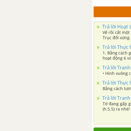
CHƯƠNG VII.SỐ THẬP PHÂN
Bài 28. Số thập phân
Trả lời Hoạt 
Bài 29. Tính toán với số thập
Vẽ rồi cắt một
phân
Trục đối xứng
Trả lời Thực 
Bài 30. Làm tròn và ước lượng
1. Bằng cách 
hoạt động 6 vớ
mỗi hình trên.
Trả lời Tranh
Bài 31. Một số bài toán về tỉ số
• Hình vuông c
và tỉ số phần trăm
Trả lời Thực 
Bằng cách tươn
Luyện tập chung trang 41
Trả lời Tranh
Tớ đang gấp g
Bài tập cuối chương VII
(h.5.5) ra nhé!
CHƯƠNG VIII. NHỮNG HÌNH
HÌNH HỌC CƠ BẢN