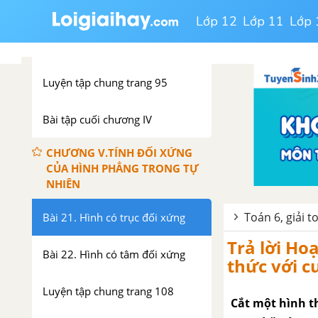
Lớp 12
Lớp 11
Lớp 
Bài 20. Chu vi và diện tích của
một số tứ giác đã học
Luyện tập chung trang 95
Bài tập cuối chương IV
CHƯƠNG V.TÍNH ĐỐI XỨNG
CỦA HÌNH PHẲNG TRONG TỰ
NHIÊN
Toán 6, giải t
Bài 21. Hình có trục đối xứng
Trả lời H
Bài 22. Hình có tâm đối xứng
thức với c
Luyện tập chung trang 108
Cắt một hình th