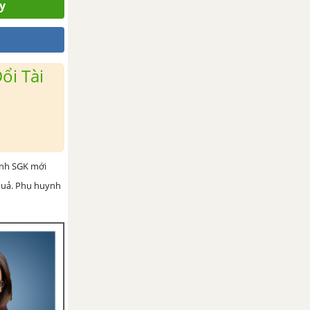
y
ổi Tài
ình SGK mới
 quả. Phụ huynh