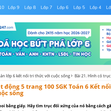
10
Lớp 9
Lớp 8
Lớp 7
Lớp 6
Lớp 5
Lớp 4
Lớ
oán lớp 6 kết nối tri thức với cuộc sống
Bài 21. Hình có trụ
oạt động 5 trang 100 SGK Toán 6 Kết nối
uộc sống
oi bằng giấy. Hãy tìm trục đối xứng của nó bằng cách gấ