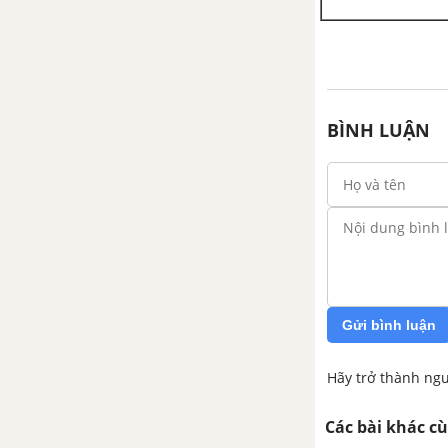
kiện trong trò chơi, thí nghiệm
Bài 43. Xác suất thực nghiệm
Luyện tập chung trang 97
BÌNH LUẬN
Bài tập cuối chương IX
HOẠT ĐỘNG THỰC HÀNH
TRẢI NGHIỆM KÌ 2
Kế hoạch chi tiêu cá nhân và gia
đình
Gửi bình luận
Vẽ hình đơn giản với phần mềm
Geogbra tập 2
Hãy trở thành ngư
ÔN TẬP ÔN TẬP CUỐI NĂM
Các bài khác c