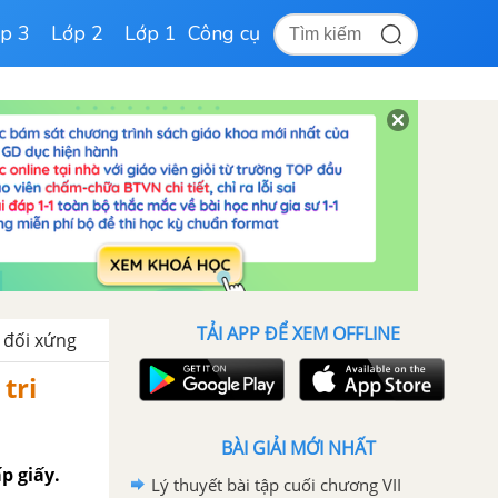
p 3
Lớp 2
Lớp 1
Công cụ
TẢI APP ĐỂ XEM OFFLINE
c đối xứng
 tri
BÀI GIẢI MỚI NHẤT
p giấy.
Lý thuyết bài tập cuối chương VII