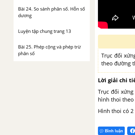
Bài 24. So sánh phân số. Hỗn số
dương
Luyện tập chung trang 13
Bài 25. Phép cộng và phép trừ
phân số
Trục đối xứn
theo đường th
Bài 26. Phép nhân và phép chia
phân số
Lời giải chi ti
Trục đối xứng
Bài 27. Hai bài toán về phân số
hình thoi theo
Luyện tập chung trang 25
Hình thoi có 2
Bài tập cuối chương VI
Bình luận