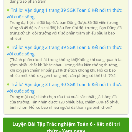
dạng tỉ số phần trăm
Trả lời Vận dụng 1 trang 39 SGK Toán 6 Kết nối tri thức
với cuộc sống
Trong đại hội chi đội lớp 6 A, bạn Dũng được 36 đội viên (trong
tổng số 45 đội viên chi đội) bầu làm Chi đội trưởng. Bạn Dũng đã
trúng cử Chi đội trưởng với tỉ số phần trăm phiếu bầu là bao
nhiêu?
Trả lời Vận dụng 2 trang 39 SGK Toán 6 Kết nối tri thức
với cuộc sống
(Thành phần các chất trong không khí)Không khí xung quanh ta
gồm nhiều chất khí khác nhau. Trong điều kiện thông thường,
khí oxygen chiếm khoảng 21% thể tích không khí. Hỏi có bao
nhiêu mét khối oxygen trong một căn phòng có thể tích 70,2
Trả lời Vận dụng 3 trang 40 SGK Toán 6 Kết nối tri thức
với cuộc sống
Trong một cuộc bình chọn cầu thủ xuất sắc nhất giải bóng đá
của trường. Tân nhận được 120 phiếu bầu, chiếm 60% số phiếu
bình chọn. Hỏi có bao nhiêu người đã tham gia bình chọn?
Luyện Bài Tập Trắc nghiệm Toán 6 - Kết nối tri
thức - Xem ngay