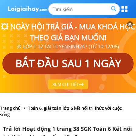
💥 NGÀY HỘI TRẢ GIÁ - MUA KHOÁ HỌC
THEO GIÁ BẠN MUỐN❗
🎯 LỚP 1-12 TẠI TUYENSINH247 (TỪ 10-12/08)
BẮT ĐẦU SAU 1 NGÀY
XEM CHI TIẾT
Trang chủ
Toán 6, giải toán lớp 6 kết nối tri thức với cuộc
sống
Trả lời Hoạt động 1 trang 38 SGK Toán 6 Kết nối