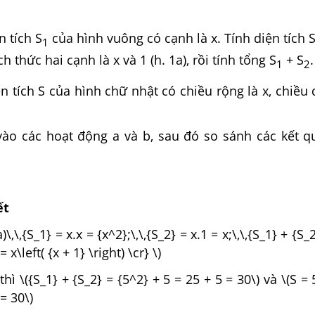
n tích S
của hình vuông có cạnh là x. Tính diện tích 
1
h thức hai cạnh là x và 1 (h. 1a), rồi tính tổng S
+ S
.
1
2
ện tích S của hình chữ nhật có chiều rộng là x, chiều d
 vào các hoạt động a và b, sau đó so sánh các kết q
ết
\,\,{S_1} = x.x = {x^2};\,\,{S_2} = x.1 = x;\,\,{S_1} + {S_
 x\left( {x + 1} \right) \cr} \)
 thì \({S_1} + {S_2} = {5^2} + 5 = 25 + 5 = 30\) và \(S = 5
 = 30\)