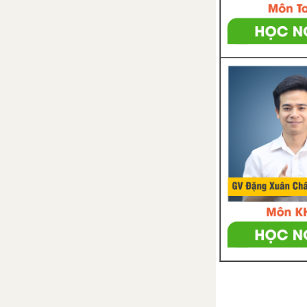
2. Tính chất cơ bản của phân
thức
3. Rút gọn phân thức
4. Quy đồng mẫu thức của
nhiều phân thức
Bài tập - Chủ đề 4 : Định nghĩa –
Các phép biến đổi phân thức
Luyện tập - Chủ đề 4 : Định
nghĩa – Các phép biến đổi phân
thức
Chủ đề 5 : Các phép toán với
phân thức