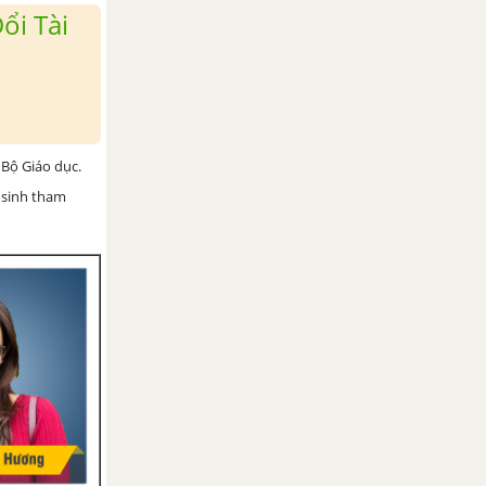
ổi Tài
Bộ Giáo dục.
 sinh tham