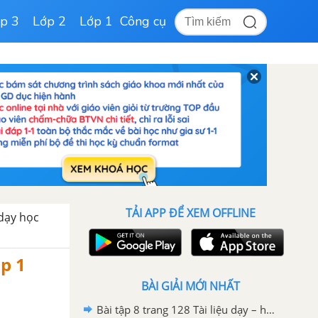
p 3
Lớp 2
Lớp 1
Công cụ
TẢI APP ĐỂ XEM OFFLINE
 dạy học
ập 1
BÀI GIẢI MỚI NHẤT
Bài tập 8 trang 128 Tài liệu dạy – học Toán 8 tập 2