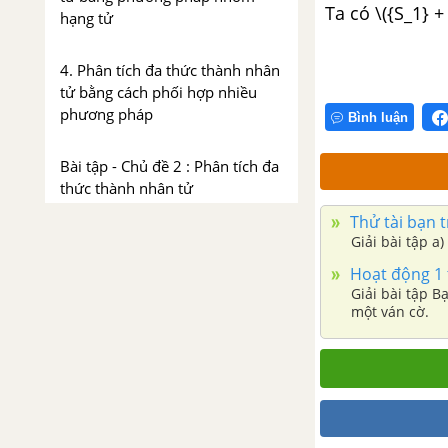
Ta có \({S_1} +
hạng tử
4. Phân tích đa thức thành nhân
tử bằng cách phối hợp nhiều
phương pháp
Bình luận
Bài tập - Chủ đề 2 : Phân tích đa
thức thành nhân tử
Thử tài bạn t
Luyện tập - Chủ đề 2 : Phân tích
Giải bài tập a
đa thức thành nhân tử
Hoạt động 1 t
Giải bài tập 
Chủ đề 3: Phép chia đa thức
một ván cờ.
1. Chia đơn thức cho đơn thức
2. Chia đa thức cho đơn thức