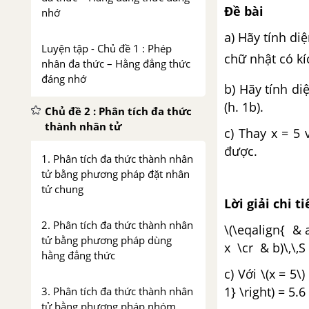
Đề bài
nhớ
a) Hãy tính diệ
Luyện tập - Chủ đề 1 : Phép
chữ nhật có kíc
nhân đa thức – Hằng đẳng thức
đáng nhớ
b) Hãy tính di
(h. 1b).
Chủ đề 2 : Phân tích đa thức
thành nhân tử
c) Thay x = 5
được.
1. Phân tích đa thức thành nhân
tử bằng phương pháp đặt nhân
tử chung
Lời giải chi ti
2. Phân tích đa thức thành nhân
\(\eqalign{ & a)
tử bằng phương pháp dùng
x \cr & b)\,\,S =
hằng đẳng thức
c) Với \(x = 5\)
1} \right) = 5.6
3. Phân tích đa thức thành nhân
tử bằng phương pháp nhóm