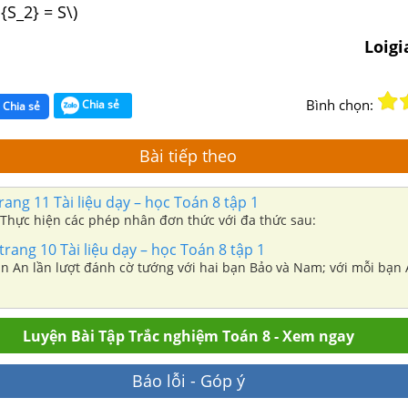
 {S_2} = S\)
Loig
Bình chọn:
Chia sẻ
Chia sẻ
Bài tiếp theo
rang 11 Tài liệu dạy – học Toán 8 tập 1
) Thực hiện các phép nhân đơn thức với đa thức sau:
rang 10 Tài liệu dạy – học Toán 8 tập 1
Bạn An lần lượt đánh cờ tướng với hai bạn Bảo và Nam; với mỗi bạn
Luyện Bài Tập Trắc nghiệm Toán 8 - Xem ngay
Báo lỗi - Góp ý