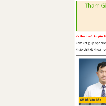
3. Chia đa thức một biến đã sắp
Tham Gi
xếp
Bài tập - Chủ đề 3: Phép chia đa
thức
>> Học trực tuyến 
Luyện tập - Chủ đề 3: Phép chia
đa thức
Cam kết giúp học sin
khảo chi tiết khoá học
Ôn tập chương 1 - Phép
nhân và phép chia đa thức
CHƯƠNG 2: PHÂN THỨC ĐẠI SỐ
Chủ đề 4 : Định nghĩa – Các
phép biến đổi phân thức
1. Phân thức