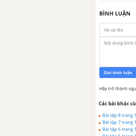
1. Phép cộng các phân thức
BÌNH LUẬN
2. Phép trừ các phân thức
3. Phép nhân các phân thức
4. Phép chia các phân thức
5. Biến đổi các biểu thức hữu tỉ.
Giá trị của biểu thức
Gửi bình luận
Bài tập - Chủ đề 5 : Các phép
Hãy trở thành ngư
toán với phân thức
Các bài khác c
Luyện tập - Chủ đề 5 : Các phép
Bài tập 8 trang 
toán với phân thức
Bài tập 7 trang 
Bài tập 6 trang 
Ôn tập chương 2 - Phân thức
Bài tập 5 trang 