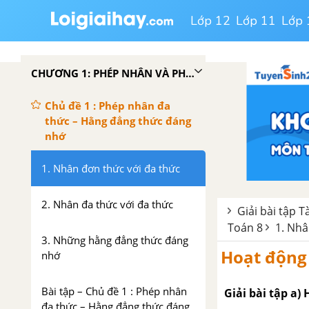
Lớp 12
Lớp 11
Lớp 
CHƯƠNG 1: PHÉP NHÂN VÀ PHÉP CHIA ĐA THỨC
Chủ đề 1 : Phép nhân đa
thức – Hằng đẳng thức đáng
nhớ
1. Nhân đơn thức với đa thức
2. Nhân đa thức với đa thức
Giải bài tập T
Toán 8
1. Nhâ
3. Những hằng đẳng thức đáng
Hoạt động 
nhớ
Bài tập – Chủ đề 1 : Phép nhân
Giải bài tập a)
đa thức – Hằng đẳng thức đáng