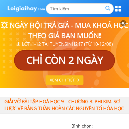
💥 NGÀY HỘI TRẢ GIÁ - MUA KHOÁ HỌC
THEO GIÁ BẠN MUỐN❗
🎯 LỚP 1-12 TẠI TUYENSINH247 (TỪ 10-12/08)
CHỈ CÒN 2 NGÀY
XEM CHI TIẾT
GIẢI VỞ BÀI TẬP HOÁ HỌC 9
CHƯƠNG 3: PHI KIM. SƠ
|
LƯỢC VỀ BẢNG TUẦN HOÀN CÁC NGUYÊN TỐ HÓA HỌC
Bình chọn: