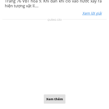
Trang 76 VBT hoá 9. Khi dẫn khí clo vào nước xảy ra
hiện tượng vật lí....
Xem lời giải
QUẢNG CÁO
Xem thêm