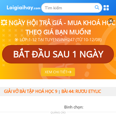
💥 NGÀY HỘI TRẢ GIÁ - MUA KHOÁ HỌC
THEO GIÁ BẠN MUỐN❗
🎯 LỚP 1-12 TẠI TUYENSINH247 (TỪ 10-12/08)
BẮT ĐẦU SAU 1 NGÀY
XEM CHI TIẾT
GIẢI VỞ BÀI TẬP HOÁ HỌC 9
BÀI 44: RƯƠU ETYLIC
|
Bình chọn:
QUẢNG CÁO