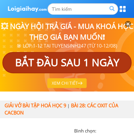
💥 NGÀY HỘI TRẢ GIÁ - MUA KHOÁ HỌC
THEO GIÁ BẠN MUỐN❗
🎯 LỚP 1-12 TẠI TUYENSINH247 (TỪ 10-12/08)
BẮT ĐẦU SAU 1 NGÀY
XEM CHI TIẾT
GIẢI VỞ BÀI TẬP HOÁ HỌC 9
BÀI 28: CÁC OXIT CỦA
|
CACBON
Bình chọn: