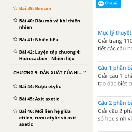
Chia sẻ
Bài 39: Benzen
Bài 40: Dầu mỏ và khí thiên
nhiên
Mục lý thuyết
Bài 41: Nhiên liệu
Giải trang 11
tiết các câu h
Bài 42: Luyện tập chương 4:
Hidrocacbon - Nhiên liệu
Câu 1 phần bà
CHƯƠNG 5: DẪN XUẤT CỦA HIDROCACBON - POLIME
Giải câu 1 ph
tạo đặc biệt c
Bài 44: Rượu etylic
Bài 45: Axit axetic
Câu 2 phần bà
Giải câu 2 ph
Bài 46: Mối liên hệ giữa
etilen, rượu etylic và axit
số học sinh v
axetic