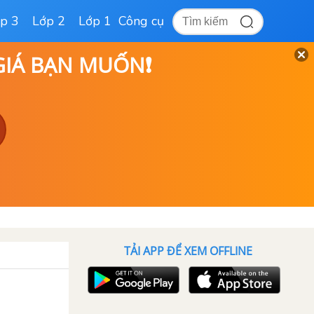
p 3
Lớp 2
Lớp 1
Công cụ
 GIÁ BẠN MUỐN❗
TẢI APP ĐỂ XEM OFFLINE