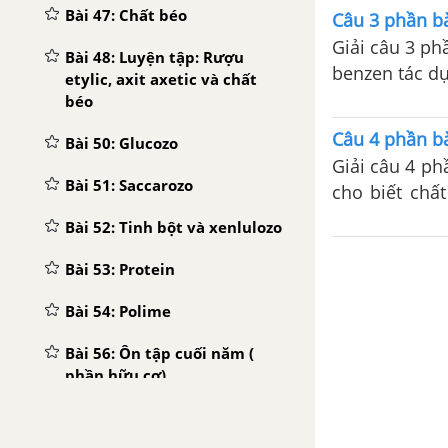
Bài 47: Chất béo
Câu 3 phần bà
Giải câu 3 ph
Bài 48: Luyện tập: Rượu
benzen tác dụ
etylic, axit axetic và chất
béo
Câu 4 phần bà
Bài 50: Glucozo
Giải câu 4 ph
Bài 51: Saccarozo
cho biết chấ
brom...
Bài 52: Tinh bột và xenlulozo
Bài 53: Protein
Bài 54: Polime
Bài 56: Ôn tập cuối năm (
phần hữu cơ)
Bài 56: Ôn tập cuối năm (
phần hữu cơ)