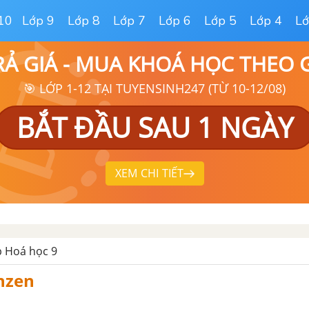
10
Lớp 9
Lớp 8
Lớp 7
Lớp 6
Lớp 5
Lớp 4
Lớ
RẢ GIÁ - MUA KHOÁ HỌC THEO
🎯 LỚP 1-12 TẠI TUYENSINH247 (TỪ 10-12/08)
BẮT ĐẦU SAU 1 NGÀY
XEM CHI TIẾT
ập Hoá học 9
enzen