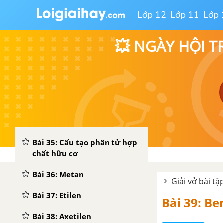
hoàn các nguyên tố hóa học
Lớp 12
Lớp 11
Lớp 
Bài 32: Luyện tập chương 3:
💥 NGÀY HỘI T
Phi kim - Sơ lược về bảng
tuần hoàn các nguyên tố
hóa học
CHƯƠNG 4: HIDROCACBON. NHIÊN LIỆU
Bài 34: Sơ lược về hợp chất
hữu cơ và hóa học hữu cơ
Bài 35: Cấu tạo phân tử hợp
chất hữu cơ
Bài 36: Metan
Giải vở bài t
Bài 37: Etilen
Bài 39: B
Bài 38: Axetilen