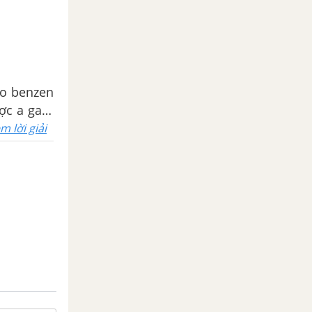
ho benzen
ược a gam
m lời giải