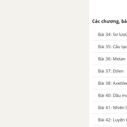
Các chương, bà
Bài 34: Sơ lượ
Bài 35: Cấu tạ
Bài 36: Metan
Bài 37: Etilen
Bài 38: Axetile
Bài 40: Dầu mỏ
Bài 41: Nhiên l
Bài 42: Luyện 