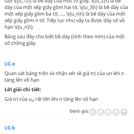
Gọi \({u_1}\) là bề dày của một tờ giấy, \({u_2}\) là bề
dày của một xếp giấy gồm hai tờ, \({u_3}\) là bề dày của
một xếp giấy gồm ba tờ, …, \({u_n}\) là bề dày của một
xếp giấy gồm n tờ. Tiếp tục như vậy ta được dãy số vô
hạn \({u_n}\).
Bảng sau đây cho biết bề dày (tính theo mm) của một
số chồng giấy.
LG a
Quan sát bảng trên và nhận xét về giá trị của un khi n
tăng lên vô hạn
Lời giải chi tiết:
Giá trị của u
rất lớn khi n tăng lên vô hạn
n
Đánh giá:
LG b