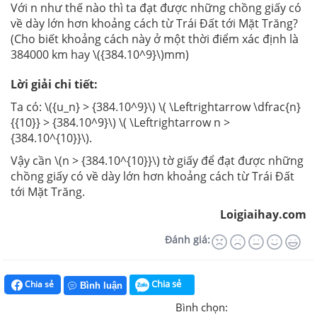
Với n như thế nào thì ta đạt được những chồng giấy có
về dày lớn hơn khoảng cách từ Trái Đất tới Mặt Trăng?
(Cho biết khoảng cách này ở một thời điểm xác định là
384000 km hay \({384.10^9}\)mm)
Lời giải chi tiết:
Ta có: \({u_n} > {384.10^9}\) \( \Leftrightarrow \dfrac{n}
{{10}} > {384.10^9}\) \( \Leftrightarrow n >
{384.10^{10}}\).
Vậy cần \(n > {384.10^{10}}\)
tờ giấy để đạt được những
chồng giấy có về dày lớn hơn khoảng cách từ Trái Đất
tới Mặt Trăng.
Loigiaihay.com
Đánh giá:
Chia sẻ
Chia sẻ
Bình luận
Bình chọn: