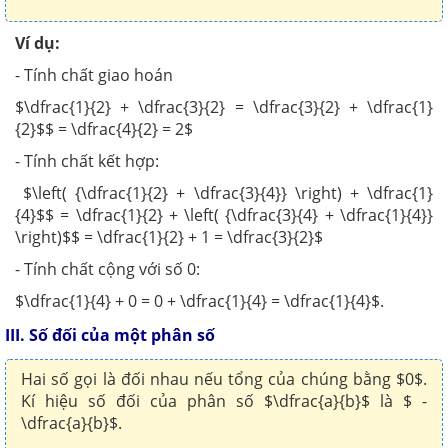
Ví dụ:
- Tính chất giao hoán
$\dfrac{1}{2} + \dfrac{3}{2} = \dfrac{3}{2} + \dfrac{1}
{2}$$ = \dfrac{4}{2} = 2$
- Tính chất kết hợp:
$\left( {\dfrac{1}{2} + \dfrac{3}{4}} \right) + \dfrac{1}
{4}$$ = \dfrac{1}{2} + \left( {\dfrac{3}{4} + \dfrac{1}{4}}
\right)$$ = \dfrac{1}{2} + 1 = \dfrac{3}{2}$
- Tính chất cộng với số 0:
$\dfrac{1}{4} + 0 = 0 + \dfrac{1}{4} = \dfrac{1}{4}$.
III. Số đối của một phân số
Hai số gọi là đối nhau nếu tổng của chúng bằng $0$.
Kí hiệu số đối của phân số $\dfrac{a}{b}$ là $ -
\dfrac{a}{b}$.