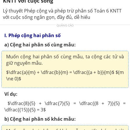
KNTT với cuộc sống
Lý thuyết Phép cộng và phép trừ phân số Toán 6 KNTT
với cuộc sống ngắn gọn, đầy đủ, dễ hiểu
QUẢNG CÁO
I. Phép cộng hai phân số
a) Cộng hai phân số cùng mẫu:
Muốn cộng hai phân số cùng mẫu, ta cộng các tử và
giữ nguyên mẫu.
$\dfrac{a}{m} + \dfrac{b}{m} = \dfrac{{a + b}}{m}$
$(m
\ne 0)$
Ví dụ:
$\dfrac{8}{5} + \dfrac{7}{5} = \dfrac{{8 + 7}}{5} =
\dfrac{{15}}{5} = 3$
b) Cộng hai phân số khác mẫu: