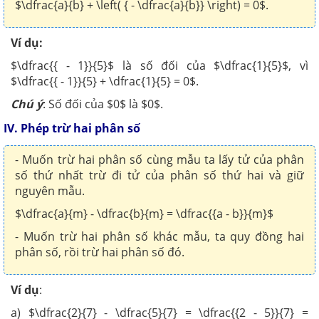
$\dfrac{a}{b} + \left( { - \dfrac{a}{b}} \right) = 0$.
Ví dụ:
$\dfrac{{ - 1}}{5}$ là số đối của $\dfrac{1}{5}$, vì
$\dfrac{{ - 1}}{5} + \dfrac{1}{5} = 0$.
Chú ý
: Số đối của $0$ là $0$.
IV. Phép trừ hai phân số
- Muốn trừ hai phân số cùng mẫu ta lấy tử của phân
số thứ nhất trừ đi tử của phân số thứ hai và giữ
nguyên mẫu.
$\dfrac{a}{m} - \dfrac{b}{m} = \dfrac{{a - b}}{m}$
- Muốn trừ hai phân số khác mẫu, ta quy đồng hai
phân số, rồi trừ hai phân số đó.
Ví dụ
:
a) $\dfrac{2}{7} - \dfrac{5}{7} = \dfrac{{2 - 5}}{7} =