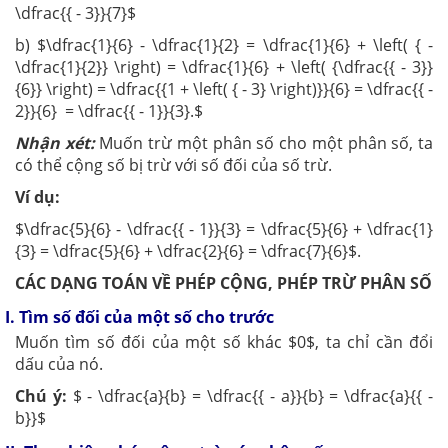
\dfrac{{ - 3}}{7}$
b) $\dfrac{1}{6} - \dfrac{1}{2} = \dfrac{1}{6} + \left( { -
\dfrac{1}{2}} \right) = \dfrac{1}{6} + \left( {\dfrac{{ - 3}}
{6}} \right) = \dfrac{{1 + \left( { - 3} \right)}}{6} = \dfrac{{ -
2}}{6} = \dfrac{{ - 1}}{3}.$
Nhận xét:
Muốn trừ một phân số cho một phân số, ta
có thể cộng số bị trừ với số đối của số trừ.
Ví dụ:
$\dfrac{5}{6} - \dfrac{{ - 1}}{3} = \dfrac{5}{6} + \dfrac{1}
{3} = \dfrac{5}{6} + \dfrac{2}{6} = \dfrac{7}{6}$.
CÁC DẠNG TOÁN VỀ PHÉP CỘNG, PHÉP TRỪ PHÂN SỐ
I. Tìm số đối của một số cho trước
Muốn tìm số đối của một số khác
$0$
, ta chỉ cần đổi
dấu của nó.
Chú ý:
$ - \dfrac{a}{b} = \dfrac{{ - a}}{b} = \dfrac{a}{{ -
b}}$