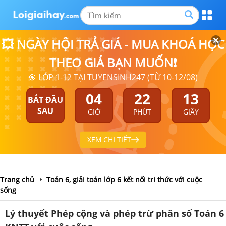
💥 NGÀY HỘI TRẢ GIÁ - MUA KHOÁ HỌC
THEO GIÁ BẠN MUỐN❗
🎯 LỚP 1-12 TẠI TUYENSINH247 (TỪ 10-12/08)
04
22
12
BẮT ĐẦU
SAU
GIỜ
PHÚT
GIÂY
XEM CHI TIẾT
Trang chủ
Toán 6, giải toán lớp 6 kết nối tri thức với cuộc
sống
Lý thuyết Phép cộng và phép trừ phân số Toán 6