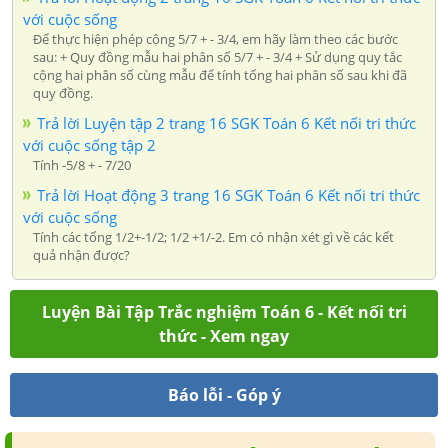
với cuộc sống
Để thực hiện phép cộng 5/7 + - 3/4, em hãy làm theo các bước
sau: + Quy đồng mẫu hai phân số 5/7 + - 3/4 + Sử dụng quy tắc
cộng hai phân số cùng mẫu để tính tổng hai phân số sau khi đã
quy đồng.
Trả lời Luyện tập 2 trang 16 SGK Toán 6 Kết nối tri thức
với cuộc sống tập 2
Tính -5/8 + - 7/20
Trả lời Hoạt động 3 trang 16 SGK Toán 6 Kết nối tri thức
với cuộc sống
Tính các tổng 1/2+-1/2; 1/2 +1/-2. Em có nhận xét gì về các kết
quả nhận được?
Luyện Bài Tập Trắc nghiệm Toán 6 - Kết nối tri
thức - Xem ngay
Báo lỗi - Góp ý