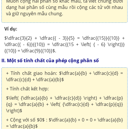
Muốn cộng hai phân số khác mẫu, ta viết chúng dưới
dạng hai phân số cùng mẫu rồi cộng các tử với nhau
và giữ nguyên mẫu chung.
Ví dụ:
$\dfrac{3}{2} + \dfrac{{ - 3}}{5} = \dfrac{{15}}{{10}} +
\dfrac{{ - 6}}{{10}} = \dfrac{{15 + \left( { - 6} \right)}}
{{10}} = \dfrac{9}{{10}}$.
II. Một số tính chất của phép cộng phân số
+ Tính chất giao hoán: $\dfrac{a}{b} + \dfrac{c}{d} =
\dfrac{c}{d} + \dfrac{a}{b}$
+ Tính chất kết hợp:
$\left( {\dfrac{a}{b} + \dfrac{c}{d}} \right) + \dfrac{p}
{q} = \dfrac{a}{b} + \left( {\dfrac{c}{d} + \dfrac{p}{q}}
\right)$
+ Cộng với số $0$ : $\dfrac{a}{b} + 0 = 0 + \dfrac{a}{b}
= \dfrac{a}{b}$