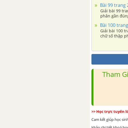
Bài 99 trang 
Giải bài 99 tr
Bài 3. Các góc tạo bởi một
phân gần đúng
đường thẳng cắt hai đường
Bài 100 trang
thẳng
Giải bài 100 t
chữ số thập ph
Bài 4. Hai đường thẳng song
song
Bài 5. Tiên đề Ơ-clit về đường
thẳng song song
Tham Gi
Bài 6. Từ vuông góc đến song
song
Bài 7. Định lí
>> Học trực tuyến 
Ôn tập chương 1 - Đường thẳng
Cam kết giúp học sin
vuông góc. Đường thẳng song
khảo chi tiết khoá học