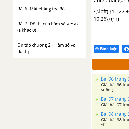
Chiều dài gần 
Bài 6. Mặt phẳng toạ độ
\(\left( {10,27
10,26\) (m)
Bài 7. Đồ thị của hàm số y = ax
(a khác 0)
Ôn tập chương 2 - Hàm số và
Bình luận
đồ thị
PHẦN HÌNH HỌC - SBT TOÁN 7 TẬP 1
Bài 96 trang 
CHƯƠNG 1: ĐƯỜNG THẲNG
Giải bài 96 tr
VUÔNG GÓC. ĐƯỜNG THẲNG
vuông...
SONG SONG
Bài 97 trang 
Giải bài 97 tr
Bài 1. Hai góc đối đỉnh
Bài 98 trang 
Giải bài 98 tra
Bài 2. Hai đường thẳng vuông
"ft’’...
góc