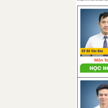
song
CHƯƠNG 2: TAM GIÁC
Bài 1. Tổng ba góc của một tam
giác
Bài 2. Hai tam giác bằng nhau
Bài 3. Trường hợp bằng nhau
thứ nhất của tam giác cạnh -
cạnh - cạnh (c.c.c)
Bài 4. Trường hợp bằng nhau
thứ hai của tam giác cạnh - góc -
cạnh (c.g.c)
Bài 5. Trường hợp bằng nhau
thứ ba của tam giác góc - cạnh -