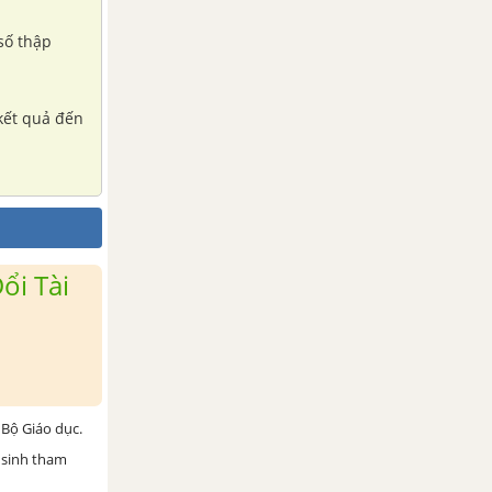
 số thập
 kết quả đến
ổi Tài
Bộ Giáo dục.
 sinh tham