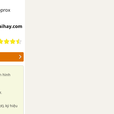
approx
iaihay.com
ân hình
ơ.
t), ký hiệu