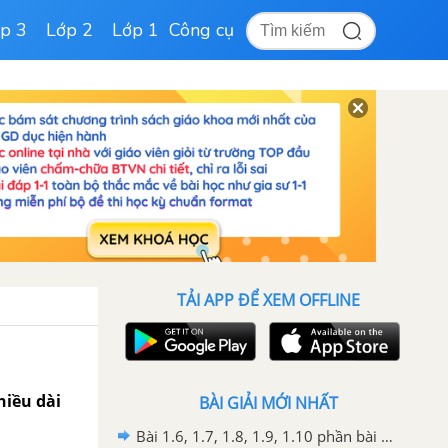
p 3
Lớp 2
Lớp 1
Công cụ
TẢI APP ĐỂ XEM OFFLINE
chiều dài
BÀI GIẢI MỚI NHẤT
Bài 1.6, 1.7, 1.8, 1.9, 1.10 phần bài tập bổ sung trang 116, 117 SBT toán 7 tập 1