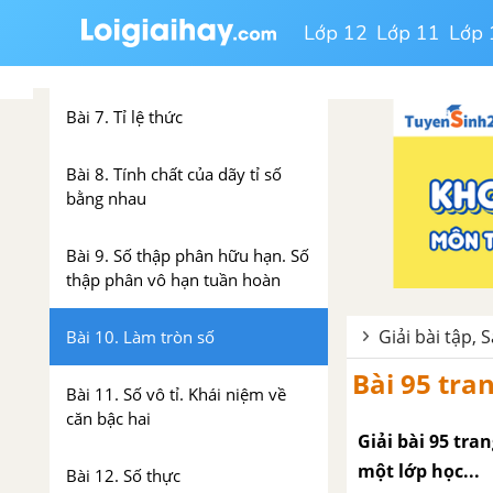
Lớp 12
Lớp 11
Lớp 
Bài 6. Luỹ thừa của một số hữu
tỉ (tiếp)
Bài 7. Tỉ lệ thức
Bài 8. Tính chất của dãy tỉ số
bằng nhau
Bài 9. Số thập phân hữu hạn. Số
thập phân vô hạn tuần hoàn
Giải bài tập, 
Bài 10. Làm tròn số
Bài 95 tran
Bài 11. Số vô tỉ. Khái niệm về
căn bậc hai
Giải bài 95 tran
một lớp học...
Bài 12. Số thực