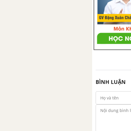
góc (g.c.g)
Bài 6. Tam giác cân
Bài 7. Định lí Py-ta-go
Bài 8. Các trường hợp bằng
nhau của tam giác vuông
Bai 9: Thực hành ngoài trời
BÌNH LUẬN
Ôn tập chương 2 - Tam giác
PHẦN ĐẠI SỐ - SBT TOÁN 7 TẬP 2
CHƯƠNG 3: THỐNG KÊ