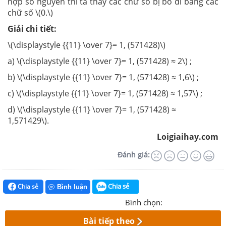
hợp số nguyên thì ta thay các chữ số bị bỏ đi bằng các
chữ số \(0.\)
Giải chi tiết:
\(\displaystyle {{11} \over 7}= 1, (571428)\)
a) \(\displaystyle {{11} \over 7}= 1, (571428) ≈ 2\) ;
b) \(\displaystyle {{11} \over 7}= 1, (571428) ≈ 1,6\) ;
c) \(\displaystyle {{11} \over 7}= 1, (571428) ≈ 1,57\) ;
d) \(\displaystyle {{11} \over 7}= 1, (571428) ≈
1,571429\).
Loigiaihay.com
Đánh giá:
Chia sẻ
Chia sẻ
Bình luận
Bình chọn:
Bài tiếp theo