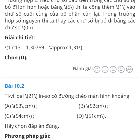
bỏ đi lớn hơn hoặc bằng \(5\) thì ta cộng thêm \(1\) vào
chữ số cuối cùng của bộ phận còn lại. Trong trường
hợp số nguyên thì ta thay các chữ số bị bỏ đi bằng các
chữ số \(0.\)
Giải chi tiết:
\(17:13 = 1,30769... \approx 1,31\)
Chọn (D).
Đánh giá:
Bài 10.2
Ti-vi loại \(21\) in-sơ có đường chéo màn hình khoảng:
(A) \(53\,cm\) ; (B) \(52cm\) ;
(C) \(54cm\) ; (D) \(51cm\).
Hãy chọn đáp án đúng.
Phương pháp giải: