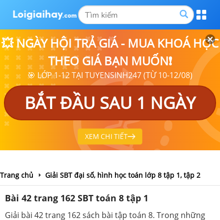
💥 NGÀY HỘI TRẢ GIÁ - MUA KHOÁ HỌC
THEO GIÁ BẠN MUỐN❗
🎯 LỚP 1-12 TẠI TUYENSINH247 (TỪ 10-12/08)
BẮT ĐẦU SAU 1 NGÀY
XEM CHI TIẾT
Trang chủ
Giải SBT đại số, hình học toán lớp 8 tập 1, tập 2
Bài 42 trang 162 SBT toán 8 tập 1
Giải bài 42 trang 162 sách bài tập toán 8. Trong những