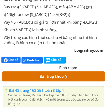
Suy ra: \(S_{ABCD} \le AB.AD\), mà \(AB = AD\) (gt)
\( \Rightarrow {S_{ABCD}} \le A{B^2}\)
Vậy \(S_{ABCD}\) có giá trị lớn nhất khi bằng \(AB^2\)
Khi đó \(ABCD\) là hình vuông
Vậy trong các hình thoi có chu vi bằng nhau thì hình
vuông là hình có diện tích lớn nhất.
Loigiaihay.com
Chia sẻ
Chia sẻ
Bình luận
Bình chọn:
Bài tiếp theo
Bài 43 trang 163 SBT toán 8 tập 1
Giải bài 43 trang 163 sách bài tập toán 8. Tính diện tích hình thoi,
biết cạnh của nó dài 6,2cm và một trong các góc của nó có số đo
bằng 30°