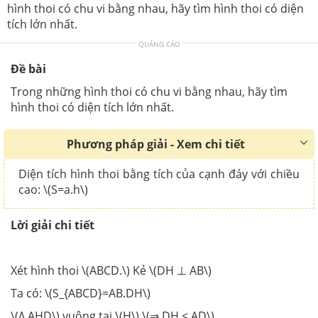
hình thoi có chu vi bằng nhau, hãy tìm hình thoi có diện
tích lớn nhất.
QUẢNG CÁO
Đề bài
Trong những hình thoi có chu vi bằng nhau, hãy tìm
hình thoi có diện tích lớn nhất.
Phương pháp giải - Xem chi tiết
Diện tích hình thoi bằng tích của cạnh đáy với chiều
cao: \(S=a.h\)
Lời giải chi tiết
Xét hình thoi \(ABCD.\) Kẻ \(DH ⊥ AB\)
Ta có: \(S_{ABCD}=AB.DH\)
\(∆ AHD\) vuông tại \(H\) \(⇒ DH ≤ AD\)