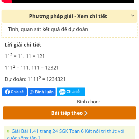
Phương pháp giải - Xem chi tiết
Tính, quan sát kết quả để dự đoán
Lời giải chi tiết
2
11
= 11. 11 = 121
2
111
= 111. 111 = 12321
2
Dự đoán: 1111
= 1234321
Chia sẻ
Chia sẻ
Bình luận
Bình chọn:
Bài tiếp theo
Giải Bài 1.41 trang 24 SGK Toán 6 Kết nối tri thức với
cuộc sống tập 1