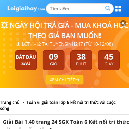
💥 NGÀY HỘI TRẢ GIÁ - MUA KHOÁ HỌC
THEO GIÁ BẠN MUỐN❗
🎯 LỚP 1-12 TẠI TUYENSINH247 (TỪ 10-12/08)
09
38
45
BẮT ĐẦU
SAU
GIỜ
PHÚT
GIÂY
XEM CHI TIẾT
Trang chủ
Toán 6, giải toán lớp 6 kết nối tri thức với cuộc
sống
Giải Bài 1.40 trang 24 SGK Toán 6 Kết nối tri thức