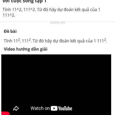
với cuộc sống tập 1
Tính 11^2, 111^2. Từ đó hãy dự đoán kết quả của 1
111^2.
QUẢNG CÁO
Đề bài
2
2
2
Tính 11
, 111
. Từ đó hãy dự đoán kết quả của 1 111
.
Video hướng dẫn giải